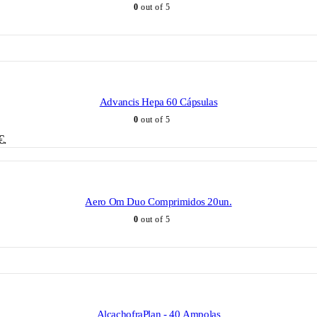
0
out of 5
Advancis Hepa 60 Cápsulas
0
out of 5
€.
Aero Om Duo Comprimidos 20un.
0
out of 5
AlcachofraPlan - 40 Ampolas