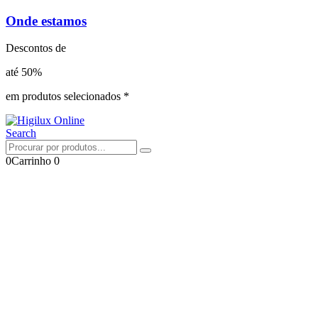
Onde estamos
Descontos de
até 50%
em produtos selecionados *
Search
0
Carrinho
0