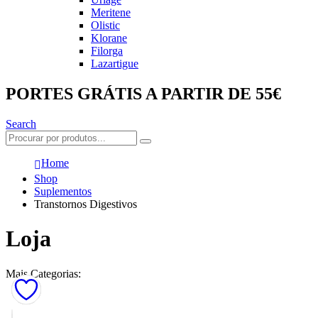
Meritene
Olistic
Klorane
Filorga
Lazartigue
PORTES GRÁTIS A PARTIR DE 55€
Search
Home
Shop
Suplementos
Transtornos Digestivos
Loja
Mais Categorias: