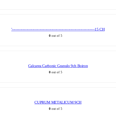
'---------------------------------------------------------------------15 CH
0
out of 5
Calcarea Carbonic Granulo 9ch Boiron
0
out of 5
CUPRUM METALICUM 9CH
0
out of 5