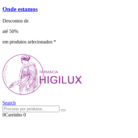
Onde estamos
Descontos de
até 50%
em produtos selecionados *
Search
0
Carrinho
0