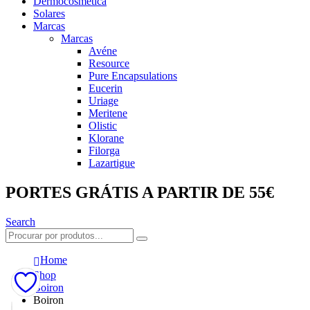
Dermocosmética
Solares
Marcas
Marcas
Avéne
Resource
Pure Encapsulations
Eucerin
Uriage
Meritene
Olistic
Klorane
Filorga
Lazartigue
PORTES GRÁTIS A PARTIR DE 55€
Search
Home
Shop
Boiron
Boiron