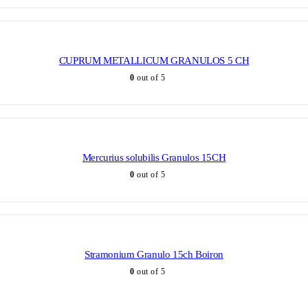
CUPRUM METALLICUM GRANULOS 5 CH
0
out of 5
Mercurius solubilis Granulos 15CH
0
out of 5
Stramonium Granulo 15ch Boiron
0
out of 5