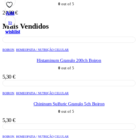
0
out of 5
24,98
€
Add
Add
Add
Add
Add
Add
Add
Add
Add
Add
Add
Add
Add
to
to
to
to
to
to
to
to
to
to
to
to
to
Mais Vendidos
wishlist
wishlist
wishlist
wishlist
wishlist
wishlist
wishlist
wishlist
wishlist
wishlist
wishlist
wishlist
wishlist
BOIRON
,
HOMEOPATIA / NUTRIÇÃO CELULAR
Histaminum Granulo 200ch Boiron
0
out of 5
5,30
€
BOIRON
,
HOMEOPATIA / NUTRIÇÃO CELULAR
Chininum Sulfuric Granulo 5ch Boiron
0
out of 5
5,30
€
BOIRON
,
HOMEOPATIA / NUTRIÇÃO CELULAR