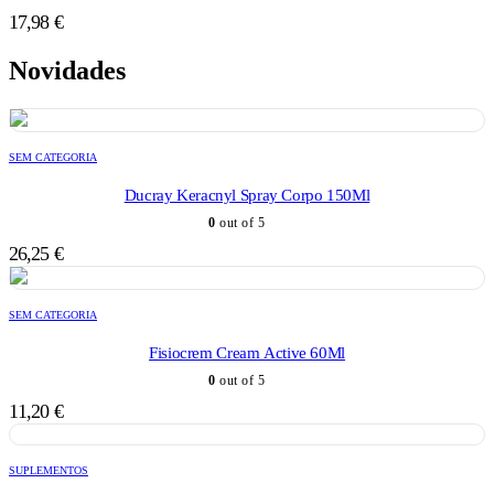
17,98
€
Novidades
SEM CATEGORIA
Ducray Keracnyl Spray Corpo 150Ml
0
out of 5
26,25
€
SEM CATEGORIA
Fisiocrem Cream Active 60Ml
0
out of 5
11,20
€
SUPLEMENTOS