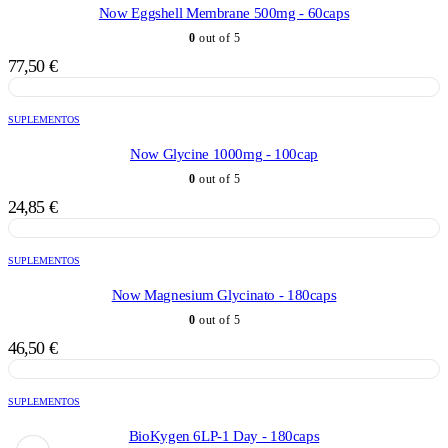
Now Eggshell Membrane 500mg - 60caps
0
out of 5
77,50
€
SUPLEMENTOS
Now Glycine 1000mg - 100cap
0
out of 5
24,85
€
SUPLEMENTOS
Now Magnesium Glycinato - 180caps
0
out of 5
46,50
€
SUPLEMENTOS
BioKygen 6LP-1 Day - 180caps