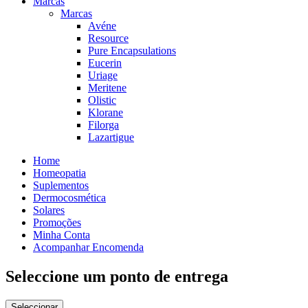
Marcas
Marcas
Avéne
Resource
Pure Encapsulations
Eucerin
Uriage
Meritene
Olistic
Klorane
Filorga
Lazartigue
Home
Homeopatia
Suplementos
Dermocosmética
Solares
Promoções
Minha Conta
Acompanhar Encomenda
Seleccione um ponto de entrega
Seleccionar