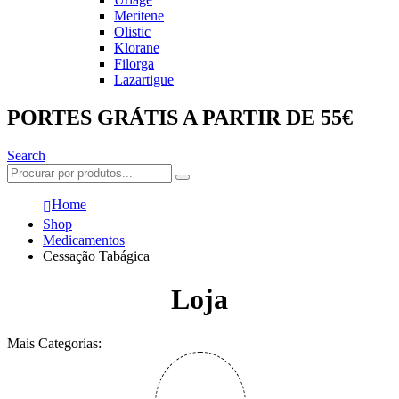
Meritene
Olistic
Klorane
Filorga
Lazartigue
PORTES GRÁTIS A PARTIR DE 55€
Search
Home
Shop
Medicamentos
Cessação Tabágica
Loja
Mais Categorias: