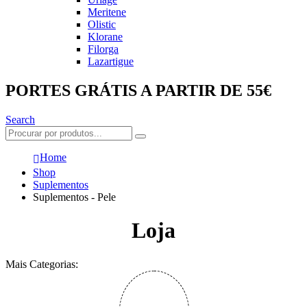
Meritene
Olistic
Klorane
Filorga
Lazartigue
PORTES GRÁTIS A PARTIR DE 55€
Search
Home
Shop
Suplementos
Suplementos - Pele
Loja
Mais Categorias: