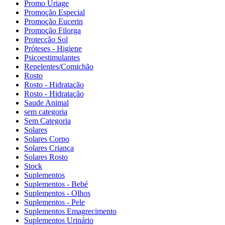
Promo Uriage
Promoção Especial
Promoção Eucerin
Promoção Filorga
Protecção Sol
Próteses - Higiene
Psicoestimulantes
Repelentes/Comichão
Rosto
Rosto - Hidratação
Rosto - Hidratação
Saude Animal
sem categoria
Sem Categoria
Solares
Solares Corpo
Solares Criança
Solares Rosto
Stock
Suplementos
Suplementos - Bebé
Suplementos - Olhos
Suplementos - Pele
Suplementos Emagrecimento
Suplementos Urinário