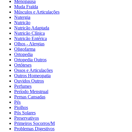
Menopausa
Muda Fralda
Músculos e Articulações
Nutergia
Nutrição
Nutrição Adaptada
Nutrição Clínica
Nutrição Entérica
Olhos - Alergias
Oligofarma
Ortopedia
Ortopedia Outros
Ortóteses
Ossos e Articulações
Outros Homeopatia
Ouvidos Outros
Perfumes
Período Menstrual
Pernas Cansadas
Pés
Piolhos
Pós Solares
Preservativos
Primeiros Socorros/M
Problemas Digestivos