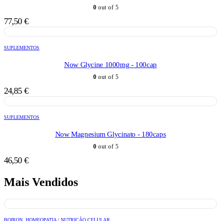
0
out of 5
77,50
€
SUPLEMENTOS
Now Glycine 1000mg - 100cap
0
out of 5
24,85
€
SUPLEMENTOS
Now Magnesium Glycinato - 180caps
0
out of 5
46,50
€
Mais Vendidos
BOIRON
,
HOMEOPATIA / NUTRIÇÃO CELULAR