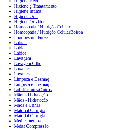
Higiene Bebé
Higiene e Tratatamento
Higiene Íntima
Higiene Oral
Higiene Ouvido
Homeopatia / Nutrição Celular
Homeopatia / Nutrição CelularBoiron
Imunoestimulantes
Labiais
Labiais
Lábios
Lavagem
Lavagem Olho
Laxantes
Laxantes
Limpeza e Desmaq.
Limpeza e Desmaq.
Lubrificantes/Outros
Mãos - Hidratação
Mãos - Hidratação
Mãos e Unhas
Material Cirurgia
Material Cirurgia
Medicamentos
Meias Compressão