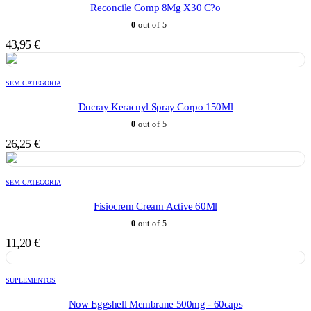
Reconcile Comp 8Mg X30 C?o
0
out of 5
43,95
€
SEM CATEGORIA
Ducray Keracnyl Spray Corpo 150Ml
0
out of 5
26,25
€
SEM CATEGORIA
Fisiocrem Cream Active 60Ml
0
out of 5
11,20
€
SUPLEMENTOS
Now Eggshell Membrane 500mg - 60caps