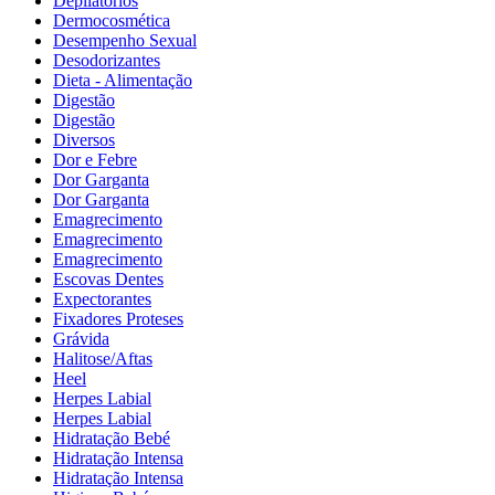
Depilatórios
Dermocosmética
Desempenho Sexual
Desodorizantes
Dieta - Alimentação
Digestão
Digestão
Diversos
Dor e Febre
Dor Garganta
Dor Garganta
Emagrecimento
Emagrecimento
Emagrecimento
Escovas Dentes
Expectorantes
Fixadores Proteses
Grávida
Halitose/Aftas
Heel
Herpes Labial
Herpes Labial
Hidratação Bebé
Hidratação Intensa
Hidratação Intensa