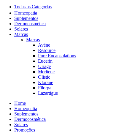
Todas as Categorias
Homeopatia
Suplementos
Dermocosmética
Solares
Marcas
Marcas
Avéne
Resource
Pure Encapsulations
Eucerin
Uriage
Meritene
Olistic
Klorane
Filorga
Lazartigue
Home
Homeopatia
Suplementos
Dermocosmética
Solares
Promoções