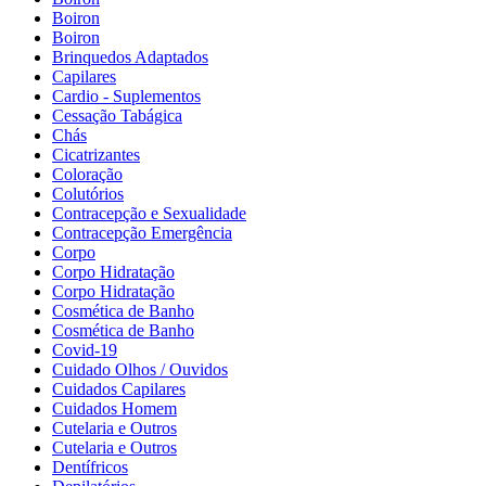
Boiron
Boiron
Brinquedos Adaptados
Capilares
Cardio - Suplementos
Cessação Tabágica
Chás
Cicatrizantes
Coloração
Colutórios
Contracepção e Sexualidade
Contracepção Emergência
Corpo
Corpo Hidratação
Corpo Hidratação
Cosmética de Banho
Cosmética de Banho
Covid-19
Cuidado Olhos / Ouvidos
Cuidados Capilares
Cuidados Homem
Cutelaria e Outros
Cutelaria e Outros
Dentífricos