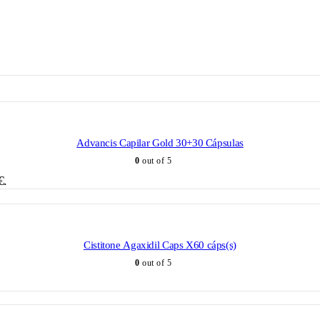
Advancis Capilar Gold 30+30 Cápsulas
0
out of 5
€.
Cistitone Agaxidil Caps X60 cáps(s)
0
out of 5