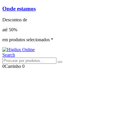
Onde estamos
Descontos de
até 50%
em produtos selecionados *
Search
0
Carrinho
0