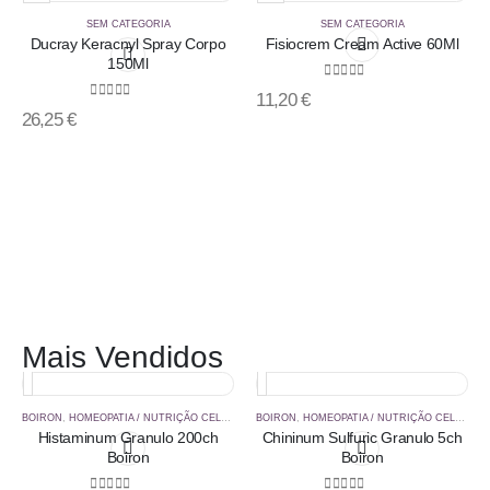
SEM CATEGORIA
SEM CATEGORIA
Ducray Keracnyl Spray Corpo
Fisiocrem Cream Active 60Ml
150Ml
0
out of 5
11,20
€
0
out of 5
26,25
€
Mais Vendidos
BOIRON
,
HOMEOPATIA / NUTRIÇÃO CELULAR
BOIRON
,
HOMEOPATIA / NUTRIÇÃO CELULAR
Histaminum Granulo 200ch
Chininum Sulfuric Granulo 5ch
Boiron
Boiron