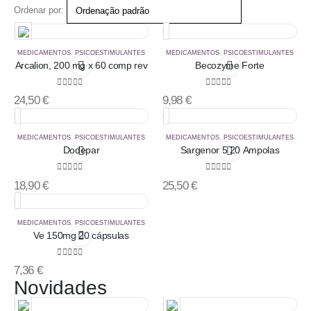
Ordenar por:
MEDICAMENTOS
,
PSICOESTIMULANTES
MEDICAMENTOS
,
PSICOESTIMULANTES
Arcalion, 200 mg x 60 comp rev
Becozyme Forte
0
out of 5
0
out of 5
24,50
€
9,98
€
MEDICAMENTOS
,
PSICOESTIMULANTES
MEDICAMENTOS
,
PSICOESTIMULANTES
Dodepar
Sargenor 5 20 Ampolas
0
out of 5
0
out of 5
18,90
€
25,50
€
MEDICAMENTOS
,
PSICOESTIMULANTES
Ve 150mg 20 cápsulas
0
out of 5
7,36
€
Novidades