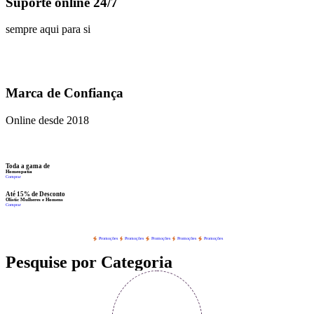
Suporte online 24/7
sempre aqui para si
Marca de Confiança
Online desde 2018
Toda a gama de
Homeopatia
Comprar
Até 15% de Desconto
Olistic Mulheres e Homens
Comprar
Promoções
Promoções
Promoções
Promoções
Promoções
Pesquise por Categoria