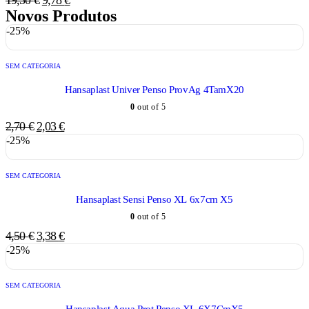
Novos Produtos
-25%
SEM CATEGORIA
Hansaplast Univer Penso ProvAg 4TamX20
0
out of 5
2,70
€
2,03
€
-25%
SEM CATEGORIA
Hansaplast Sensi Penso XL 6x7cm X5
0
out of 5
4,50
€
3,38
€
-25%
SEM CATEGORIA
Hansaplast Aqua Prot Penso XL 6X7CmX5