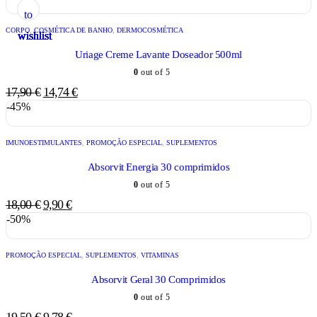
to
to
to
to
to
to
CORPO
,
COSMÉTICA DE BANHO
,
DERMOCOSMÉTICA
wishlist
wishlist
wishlist
wishlist
wishlist
wishlist
Uriage Creme Lavante Doseador 500ml
0
out of 5
17,90
€
14,74
€
-45%
IMUNOESTIMULANTES
,
PROMOÇÃO ESPECIAL
,
SUPLEMENTOS
Absorvit Energia 30 comprimidos
0
out of 5
18,00
€
9,90
€
-50%
PROMOÇÃO ESPECIAL
,
SUPLEMENTOS
,
VITAMINAS
Absorvit Geral 30 Comprimidos
0
out of 5
19,50
€
9,78
€