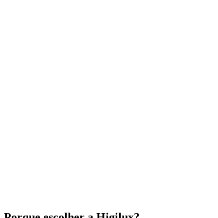
Porque escolher a Higilux?