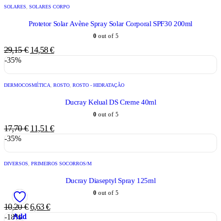
SOLARES
,
SOLARES CORPO
Protetor Solar Avène Spray Solar Corporal SPF30 200ml
0
out of 5
29,15
€
14,58
€
-35%
DERMOCOSMÉTICA
,
ROSTO
,
ROSTO - HIDRATAÇÃO
Ducray Kelual DS Creme 40ml
0
out of 5
17,70
€
11,51
€
-35%
DIVERSOS
,
PRIMEIROS SOCORROS/M
Ducray Diaseptyl Spray 125ml
0
out of 5
10,20
€
6,63
€
Add
Add
Add
Add
Add
Add
-18%