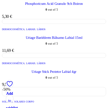
Phosphoricum Acid Granulo 9ch Boiron
0
out of 5
5,30
€
DERMOCOSMÉTICA
,
LABIAIS
,
LÁBIOS
Uriage Bariéderm Bálsamo Labial 15ml
0
out of 5
11,69
€
DERMOCOSMÉTICA
,
LABIAIS
,
LÁBIOS
Uriage Stick Protetor Labial 4gr
0
out of 5
9,50
€
-50%
Add
Add
Add
Add
Add
Add
to
to
to
to
to
to
SOLARES
,
SOLARES CORPO
wishlist
wishlist
wishlist
wishlist
wishlist
wishlist