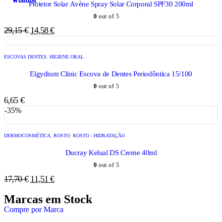
Protetor Solar Avène Spray Solar Corporal SPF30 200ml
0
out of 5
29,15
€
14,58
€
ESCOVAS DENTES
,
HIGIENE ORAL
Elgydium Clinic Escova de Dentes Periodôntica 15/100
0
out of 5
6,65
€
-35%
DERMOCOSMÉTICA
,
ROSTO
,
ROSTO - HIDRATAÇÃO
Ducray Kelual DS Creme 40ml
0
out of 5
17,70
€
11,51
€
Marcas em Stock
Compre por Marca