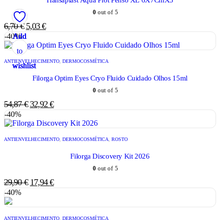
0
out of 5
6,70
€
5,03
€
-40%
Add
Add
Add
Add
Add
Add
to
to
to
to
to
to
ANTIENVELHECIMENTO
,
DERMOCOSMÉTICA
wishlist
wishlist
wishlist
wishlist
wishlist
wishlist
Filorga Optim Eyes Cryo Fluido Cuidado Olhos 15ml
0
out of 5
54,87
€
32,92
€
-40%
ANTIENVELHECIMENTO
,
DERMOCOSMÉTICA
,
ROSTO
Filorga Discovery Kit 2026
0
out of 5
29,90
€
17,94
€
-40%
ANTIENVELHECIMENTO
,
DERMOCOSMÉTICA