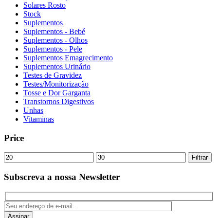
Solares Rosto
Stock
Suplementos
Suplementos - Bebé
Suplementos - Olhos
Suplementos - Pele
Suplementos Emagrecimento
Suplementos Urinário
Testes de Gravidez
Testes/Monitorização
Tosse e Dor Garganta
Transtornos Digestivos
Unhas
Vitaminas
Price
Preço
Preço
Filtrar
mínimo
máximo
Subscreva a nossa Newsletter
Assinar