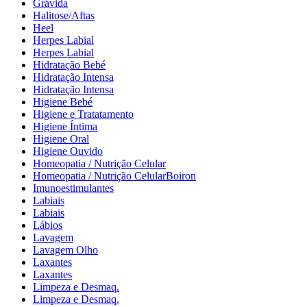
Grávida
Halitose/Aftas
Heel
Herpes Labial
Herpes Labial
Hidratação Bebé
Hidratação Intensa
Hidratação Intensa
Higiene Bebé
Higiene e Tratatamento
Higiene Íntima
Higiene Oral
Higiene Ouvido
Homeopatia / Nutrição Celular
Homeopatia / Nutrição CelularBoiron
Imunoestimulantes
Labiais
Labiais
Lábios
Lavagem
Lavagem Olho
Laxantes
Laxantes
Limpeza e Desmaq.
Limpeza e Desmaq.