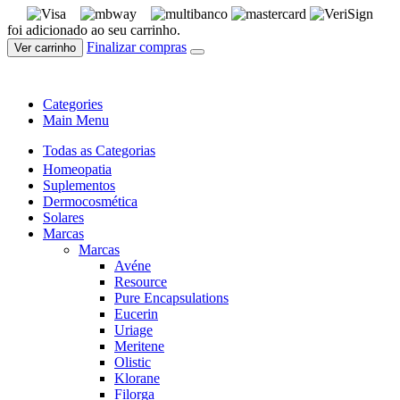
foi adicionado ao seu carrinho.
Finalizar compras
Ver carrinho
Categories
Main Menu
Todas as Categorias
Homeopatia
Suplementos
Dermocosmética
Solares
Marcas
Marcas
Avéne
Resource
Pure Encapsulations
Eucerin
Uriage
Meritene
Olistic
Klorane
Filorga