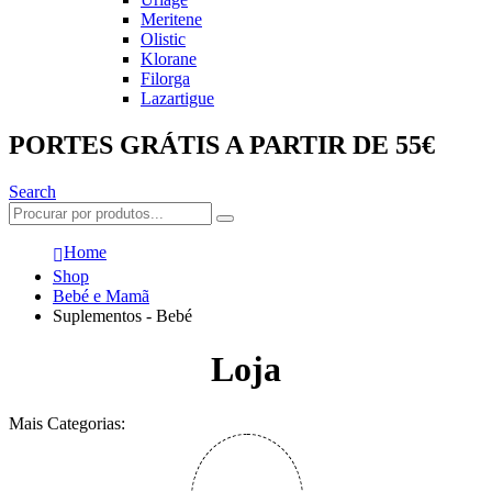
Meritene
Olistic
Klorane
Filorga
Lazartigue
PORTES GRÁTIS A PARTIR DE 55€
Search
Home
Shop
Bebé e Mamã
Suplementos - Bebé
Loja
Mais Categorias: