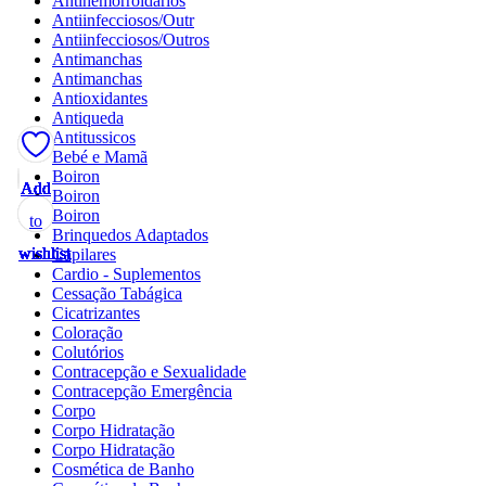
Antihemorroidários
Antiinfecciosos/Outr
Antiinfecciosos/Outros
Antimanchas
Antimanchas
Antioxidantes
Antiqueda
Antitussicos
Bebé e Mamã
Boiron
Add
Add
Add
Add
Add
Add
Add
Add
Add
Add
Add
Add
Add
Boiron
Boiron
to
to
to
to
to
to
to
to
to
to
to
to
to
Brinquedos Adaptados
wishlist
wishlist
wishlist
wishlist
wishlist
wishlist
wishlist
wishlist
wishlist
wishlist
wishlist
wishlist
wishlist
Capilares
Cardio - Suplementos
Cessação Tabágica
Cicatrizantes
Coloração
Colutórios
Contracepção e Sexualidade
Contracepção Emergência
Corpo
Corpo Hidratação
Corpo Hidratação
Cosmética de Banho