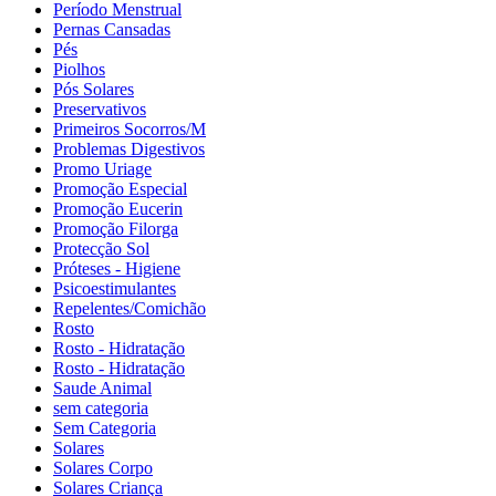
Período Menstrual
Pernas Cansadas
Pés
Piolhos
Pós Solares
Preservativos
Primeiros Socorros/M
Problemas Digestivos
Promo Uriage
Promoção Especial
Promoção Eucerin
Promoção Filorga
Protecção Sol
Próteses - Higiene
Psicoestimulantes
Repelentes/Comichão
Rosto
Rosto - Hidratação
Rosto - Hidratação
Saude Animal
sem categoria
Sem Categoria
Solares
Solares Corpo
Solares Criança