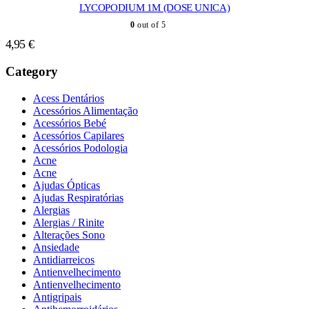
LYCOPODIUM 1M (DOSE UNICA)
0
out of 5
4,95
€
Category
Acess Dentários
Acessórios Alimentação
Acessórios Bebé
Acessórios Capilares
Acessórios Podologia
Acne
Acne
Ajudas Ópticas
Ajudas Respiratórias
Alergias
Alergias / Rinite
Alterações Sono
Ansiedade
Antidiarreicos
Antienvelhecimento
Antienvelhecimento
Antigripais