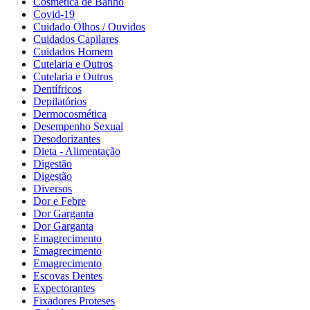
Cosmética de Banho
Covid-19
Cuidado Olhos / Ouvidos
Cuidados Capilares
Cuidados Homem
Cutelaria e Outros
Cutelaria e Outros
Dentífricos
Depilatórios
Dermocosmética
Desempenho Sexual
Desodorizantes
Dieta - Alimentação
Digestão
Digestão
Diversos
Dor e Febre
Dor Garganta
Dor Garganta
Emagrecimento
Emagrecimento
Emagrecimento
Escovas Dentes
Expectorantes
Fixadores Proteses