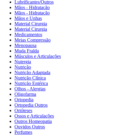
Lubrificantes/Outros
Mãos - Hidratação
Mãos - Hidratação
Mãos e Unhas
Material Cirurgia
Material Cirurgia
Medicamentos
Meias Compressão
Menopausa
Muda Fralda
Músculos e Articulações
Nutergia
Nutrição
Nutrição Adaptada
Nutrição Clínica
Nutrição Entérica
Olhos - Alergias
Oligofarma
Ortopedia
Ortopedia Outros
Ortóteses
Ossos e Articulações
Outros Homeopatia
Ouvidos Outros
Perfumes