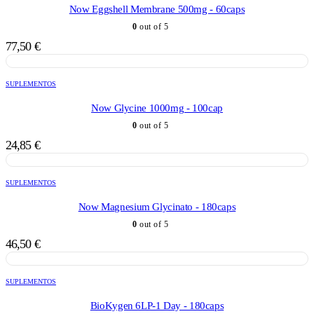
Now Eggshell Membrane 500mg - 60caps
0
out of 5
77,50
€
SUPLEMENTOS
Now Glycine 1000mg - 100cap
0
out of 5
24,85
€
SUPLEMENTOS
Now Magnesium Glycinato - 180caps
0
out of 5
46,50
€
SUPLEMENTOS
BioKygen 6LP-1 Day - 180caps