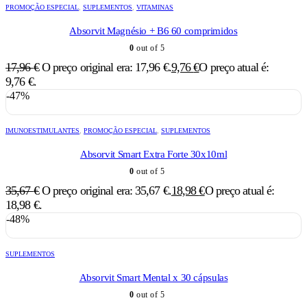
PROMOÇÃO ESPECIAL
,
SUPLEMENTOS
,
VITAMINAS
Absorvit Magnésio + B6 60 comprimidos
0
out of 5
17,96
€
O preço original era: 17,96 €.
9,76
€
O preço atual é:
9,76 €.
-47%
IMUNOESTIMULANTES
,
PROMOÇÃO ESPECIAL
,
SUPLEMENTOS
Absorvit Smart Extra Forte 30x10ml
0
out of 5
35,67
€
O preço original era: 35,67 €.
18,98
€
O preço atual é:
18,98 €.
-48%
SUPLEMENTOS
Absorvit Smart Mental x 30 cápsulas
0
out of 5