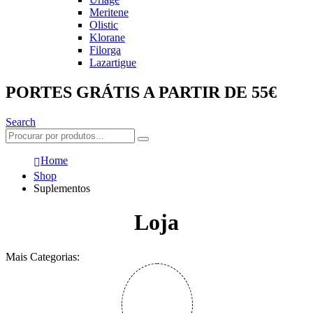
Meritene
Olistic
Klorane
Filorga
Lazartigue
PORTES GRÁTIS A PARTIR DE 55€
Search
Home
Shop
Suplementos
Loja
Mais Categorias: