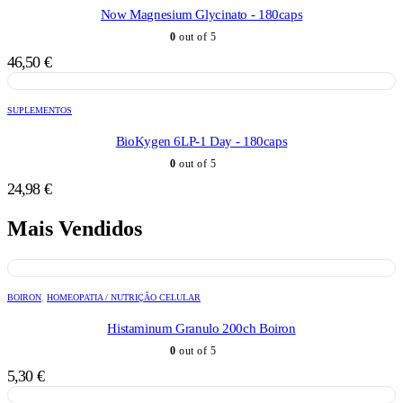
Now Magnesium Glycinato - 180caps
0
out of 5
46,50
€
SUPLEMENTOS
BioKygen 6LP-1 Day - 180caps
0
out of 5
24,98
€
Mais Vendidos
BOIRON
,
HOMEOPATIA / NUTRIÇÃO CELULAR
Histaminum Granulo 200ch Boiron
0
out of 5
5,30
€