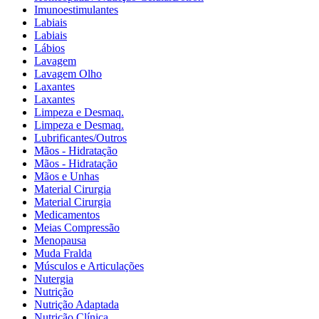
Imunoestimulantes
Labiais
Labiais
Lábios
Lavagem
Lavagem Olho
Laxantes
Laxantes
Limpeza e Desmaq.
Limpeza e Desmaq.
Lubrificantes/Outros
Mãos - Hidratação
Mãos - Hidratação
Mãos e Unhas
Material Cirurgia
Material Cirurgia
Medicamentos
Meias Compressão
Menopausa
Muda Fralda
Músculos e Articulações
Nutergia
Nutrição
Nutrição Adaptada
Nutrição Clínica