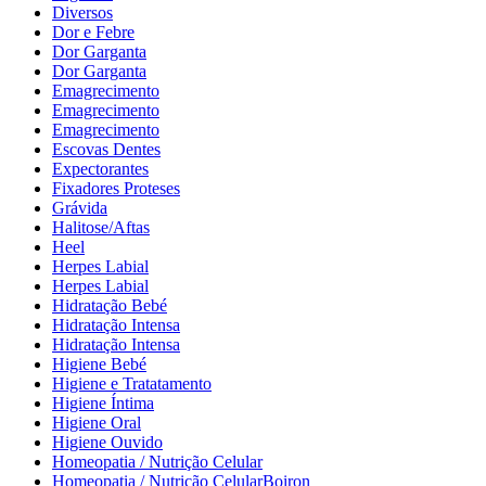
Diversos
Dor e Febre
Dor Garganta
Dor Garganta
Emagrecimento
Emagrecimento
Emagrecimento
Escovas Dentes
Expectorantes
Fixadores Proteses
Grávida
Halitose/Aftas
Heel
Herpes Labial
Herpes Labial
Hidratação Bebé
Hidratação Intensa
Hidratação Intensa
Higiene Bebé
Higiene e Tratatamento
Higiene Íntima
Higiene Oral
Higiene Ouvido
Homeopatia / Nutrição Celular
Homeopatia / Nutrição CelularBoiron