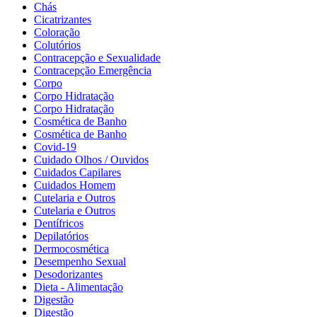
Chás
Cicatrizantes
Coloração
Colutórios
Contracepção e Sexualidade
Contracepção Emergência
Corpo
Corpo Hidratação
Corpo Hidratação
Cosmética de Banho
Cosmética de Banho
Covid-19
Cuidado Olhos / Ouvidos
Cuidados Capilares
Cuidados Homem
Cutelaria e Outros
Cutelaria e Outros
Dentífricos
Depilatórios
Dermocosmética
Desempenho Sexual
Desodorizantes
Dieta - Alimentação
Digestão
Digestão