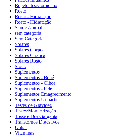
Repelentes/Comichão
Rosto
Rosto - Hidratação
Rosto - Hidratação
Saude Animal
sem categoria
Sem Categoria
Solares
Solares Corpo
Solares Criança
Solares Rosto
Stock
Suplementos
Suplementos - Bebé
Suplementos - Olhos
Suplementos - Pele
Suplementos Emagrecimento
Suplementos Urinário
Testes de Gravidez
Testes/Monitorização
Tosse e Dor Garganta
Transtornos Digestivos
Unhas
Vitaminas