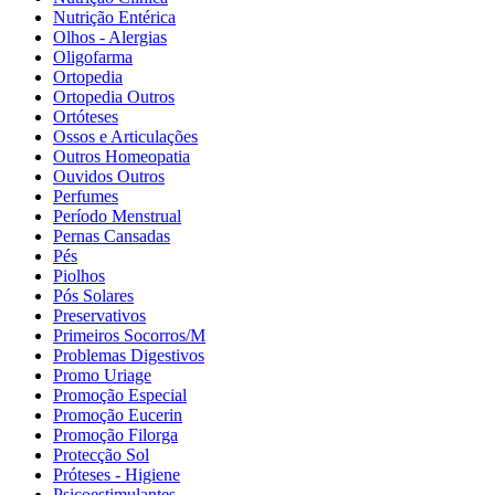
Nutrição Entérica
Olhos - Alergias
Oligofarma
Ortopedia
Ortopedia Outros
Ortóteses
Ossos e Articulações
Outros Homeopatia
Ouvidos Outros
Perfumes
Período Menstrual
Pernas Cansadas
Pés
Piolhos
Pós Solares
Preservativos
Primeiros Socorros/M
Problemas Digestivos
Promo Uriage
Promoção Especial
Promoção Eucerin
Promoção Filorga
Protecção Sol
Próteses - Higiene
Psicoestimulantes