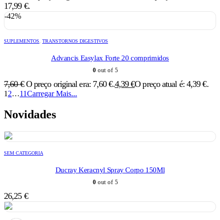
17,99 €.
-42%
SUPLEMENTOS
,
TRANSTORNOS DIGESTIVOS
Advancis Easylax Forte 20 comprimidos
0
out of 5
7,60
€
O preço original era: 7,60 €.
4,39
€
O preço atual é: 4,39 €.
1
2
…
11
Carregar Mais...
Novidades
SEM CATEGORIA
Ducray Keracnyl Spray Corpo 150Ml
0
out of 5
26,25
€