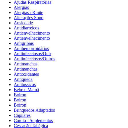
Ajudas Respiratórias
Alergias
Alergias / Rinite
Alterações Sono
Ansiedade
Antidiarreicos
Antienvelhecimento
Antienvelhecimento
Antigripais
Antihemorroidários
Antiinfecciosos/Outr
Antiinfecciosos/Outros
Antimanchas
Antimanchas
Antioxidantes
Antiqueda
Antitussicos
Bebé e Mamã
Boiron
Boiron
Boiron
Brinquedos Adaptados
Capilares
Cardio - Suplementos
Cessação Tabágica