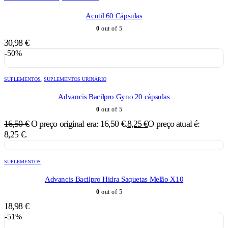
Acutil 60 Cápsulas
0
out of 5
30,98
€
-50%
SUPLEMENTOS
,
SUPLEMENTOS URINÁRIO
Advancis Bacilpro Gyno 20 cápsulas
0
out of 5
16,50
€
O preço original era: 16,50 €.
8,25
€
O preço atual é:
8,25 €.
SUPLEMENTOS
Advancis Bacilpro Hidra Saquetas Melão X10
0
out of 5
18,98
€
-51%