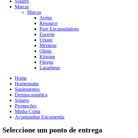
Solares
Marcas
Marcas
Avéne
Resource
Pure Encapsulations
Eucerin
Uriage
Meritene
Olistic
Klorane
Filorga
Lazartigue
Home
Homeopatia
Suplementos
Dermocosmética
Solares
Promoções
Minha Conta
Acompanhar Encomenda
Seleccione um ponto de entrega