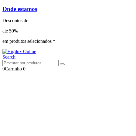
Onde estamos
Descontos de
até 50%
em produtos selecionados *
Search
0
Carrinho
0