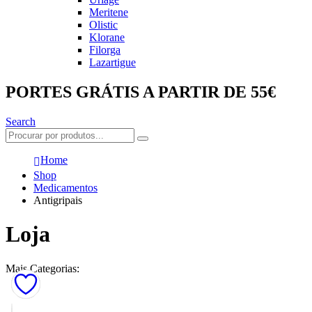
Meritene
Olistic
Klorane
Filorga
Lazartigue
PORTES GRÁTIS A PARTIR DE 55€
Search
Home
Shop
Medicamentos
Antigripais
Loja
Mais Categorias: