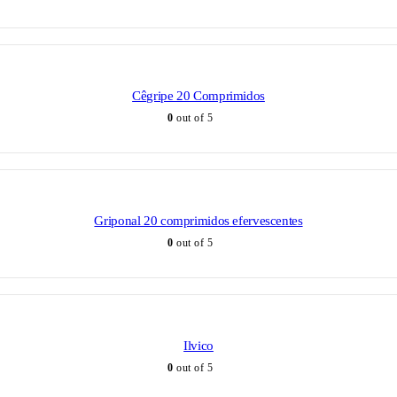
Cêgripe 20 Comprimidos
0
out of 5
Griponal 20 comprimidos efervescentes
0
out of 5
Ilvico
0
out of 5