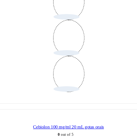
Cebiolon 100 mg/ml 20 mL gotas orais
0
out of 5