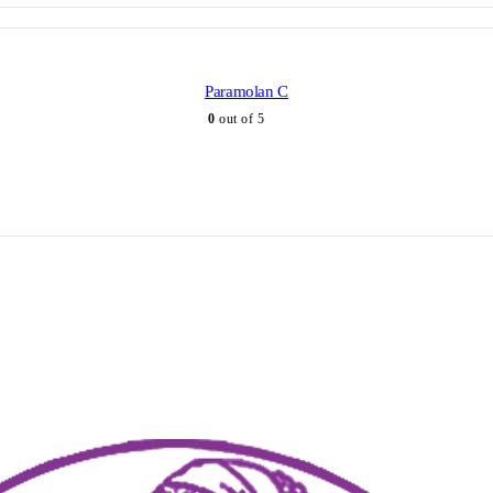
Paramolan C
0
out of 5