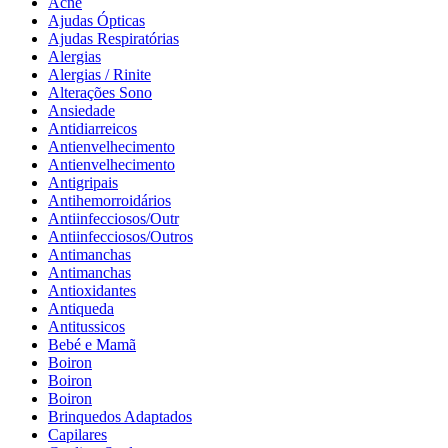
Acne
Ajudas Ópticas
Ajudas Respiratórias
Alergias
Alergias / Rinite
Alterações Sono
Ansiedade
Antidiarreicos
Antienvelhecimento
Antienvelhecimento
Antigripais
Antihemorroidários
Antiinfecciosos/Outr
Antiinfecciosos/Outros
Antimanchas
Antimanchas
Antioxidantes
Antiqueda
Antitussicos
Bebé e Mamã
Boiron
Boiron
Boiron
Brinquedos Adaptados
Capilares