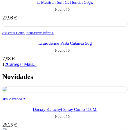
L-Mesitran Soft Gel feridas 50gr.
0
out of 5
27,98
€
CICATRIZANTES
,
DERMOCOSMÉTICA
Lauroderme Pasta Cutânea 50g
0
out of 5
7,98
€
1
2
Carregar Mais...
Novidades
SEM CATEGORIA
Ducray Keracnyl Spray Corpo 150Ml
0
out of 5
26,25
€