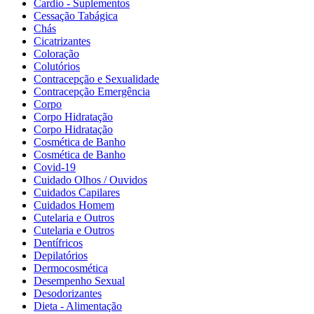
Cardio - Suplementos
Cessação Tabágica
Chás
Cicatrizantes
Coloração
Colutórios
Contracepção e Sexualidade
Contracepção Emergência
Corpo
Corpo Hidratação
Corpo Hidratação
Cosmética de Banho
Cosmética de Banho
Covid-19
Cuidado Olhos / Ouvidos
Cuidados Capilares
Cuidados Homem
Cutelaria e Outros
Cutelaria e Outros
Dentífricos
Depilatórios
Dermocosmética
Desempenho Sexual
Desodorizantes
Dieta - Alimentação