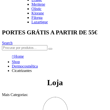
Meritene
Olistic
Klorane
Filorga
Lazartigue
PORTES GRÁTIS A PARTIR DE 55€
Search
Home
Shop
Dermocosmética
Cicatrizantes
Loja
Mais Categorias: