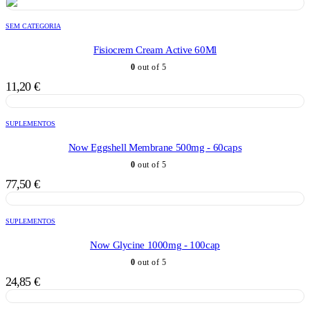
SEM CATEGORIA
Fisiocrem Cream Active 60Ml
0
out of 5
11,20
€
SUPLEMENTOS
Now Eggshell Membrane 500mg - 60caps
0
out of 5
77,50
€
SUPLEMENTOS
Now Glycine 1000mg - 100cap
0
out of 5
24,85
€