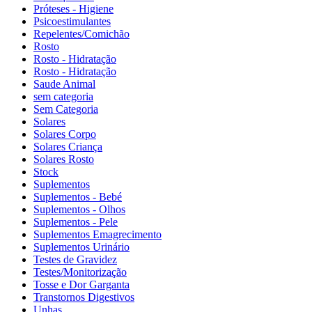
Próteses - Higiene
Psicoestimulantes
Repelentes/Comichão
Rosto
Rosto - Hidratação
Rosto - Hidratação
Saude Animal
sem categoria
Sem Categoria
Solares
Solares Corpo
Solares Criança
Solares Rosto
Stock
Suplementos
Suplementos - Bebé
Suplementos - Olhos
Suplementos - Pele
Suplementos Emagrecimento
Suplementos Urinário
Testes de Gravidez
Testes/Monitorização
Tosse e Dor Garganta
Transtornos Digestivos
Unhas