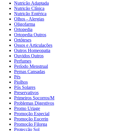
Nutrição Adaptada
Nutrição Clínica
Nutrição Entérica
Olhos - Alergias
Oligofarma
Ortopedia
Ortopedia Outros
Ortóteses
Ossos e Articulações
Outros Homeopatia
Ouvidos Outros
Perfumes
Período Menstrual
Pernas Cansadas
Pés
Piolhos
Pós Solares
Preservativos
Primeiros Socorros/M
Problemas Digestivos
Promo Uriage
Promoção Especial
Promoção Eucerin
Promoção Filorga
Protecção Sol