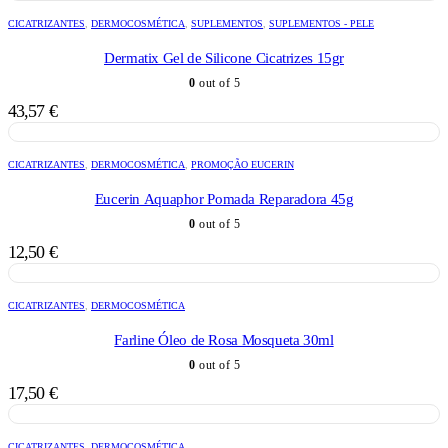
CICATRIZANTES
,
DERMOCOSMÉTICA
,
SUPLEMENTOS
,
SUPLEMENTOS - PELE
Dermatix Gel de Silicone Cicatrizes 15gr
0
out of 5
43,57
€
CICATRIZANTES
,
DERMOCOSMÉTICA
,
PROMOÇÃO EUCERIN
Eucerin Aquaphor Pomada Reparadora 45g
0
out of 5
12,50
€
CICATRIZANTES
,
DERMOCOSMÉTICA
Farline Óleo de Rosa Mosqueta 30ml
0
out of 5
17,50
€
CICATRIZANTES
,
DERMOCOSMÉTICA