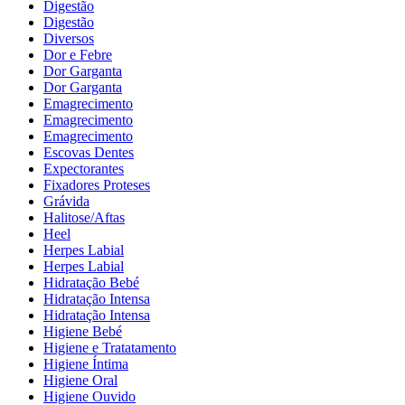
Digestão
Digestão
Diversos
Dor e Febre
Dor Garganta
Dor Garganta
Emagrecimento
Emagrecimento
Emagrecimento
Escovas Dentes
Expectorantes
Fixadores Proteses
Grávida
Halitose/Aftas
Heel
Herpes Labial
Herpes Labial
Hidratação Bebé
Hidratação Intensa
Hidratação Intensa
Higiene Bebé
Higiene e Tratatamento
Higiene Íntima
Higiene Oral
Higiene Ouvido