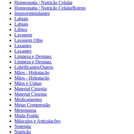
Homeopatia / Nutrição Celular
Homeopatia / Nutrição CelularBoiron
Imunoestimulantes
Labiais
Labiais
Lábios
Lavagem
Lavagem Olho
Laxantes
Laxantes
Limpeza e Desmaq.
Limpeza e Desmaq.
Lubrificantes/Outros
Mãos - Hidratação
Mãos - Hidratação
Mãos e Unhas
Material Cirurgia
Material Cirurgia
Medicamentos
Meias Compressão
Menopausa
Muda Fralda
Músculos e Articulações
Nutergia
Nutrição