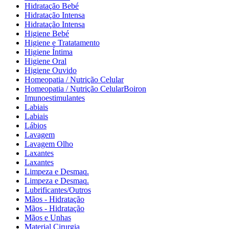
Hidratação Bebé
Hidratação Intensa
Hidratação Intensa
Higiene Bebé
Higiene e Tratatamento
Higiene Íntima
Higiene Oral
Higiene Ouvido
Homeopatia / Nutrição Celular
Homeopatia / Nutrição CelularBoiron
Imunoestimulantes
Labiais
Labiais
Lábios
Lavagem
Lavagem Olho
Laxantes
Laxantes
Limpeza e Desmaq.
Limpeza e Desmaq.
Lubrificantes/Outros
Mãos - Hidratação
Mãos - Hidratação
Mãos e Unhas
Material Cirurgia