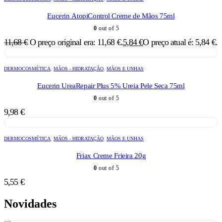
Eucerin AtopiControl Creme de Mãos 75ml
0
out of 5
11,68
€
O preço original era: 11,68 €.
5,84
€
O preço atual é: 5,84 €.
DERMOCOSMÉTICA
,
MÃOS - HIDRATAÇÃO
,
MÃOS E UNHAS
Eucerin UreaRepair Plus 5% Ureia Pele Seca 75ml
0
out of 5
9,98
€
DERMOCOSMÉTICA
,
MÃOS - HIDRATAÇÃO
,
MÃOS E UNHAS
Friax Creme Frieira 20g
0
out of 5
5,55
€
Novidades