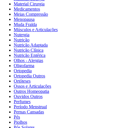
Material Cirurgia
Medicamentos
Meias Compressão
Menopausa
Muda Fralda
Músculos e Articulações
Nutergia
Nutrição
Nutrição Adaptada
Nutrição Clínica
Nutrição Entérica
Olhos - Alergias
Oligofarma
Ortopedia
Ortopedia Outros
Ortóteses
Ossos e Articulações
Outros Homeopatia
Ouvidos Outros
Perfumes
Período Menstrual
Pernas Cansadas
Pés
Piolhos
Pós Solares