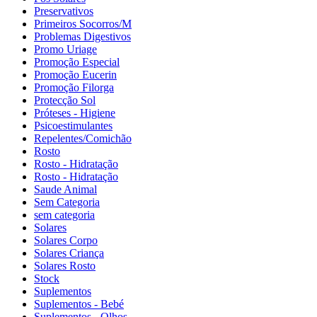
Preservativos
Primeiros Socorros/M
Problemas Digestivos
Promo Uriage
Promoção Especial
Promoção Eucerin
Promoção Filorga
Protecção Sol
Próteses - Higiene
Psicoestimulantes
Repelentes/Comichão
Rosto
Rosto - Hidratação
Rosto - Hidratação
Saude Animal
Sem Categoria
sem categoria
Solares
Solares Corpo
Solares Criança
Solares Rosto
Stock
Suplementos
Suplementos - Bebé
Suplementos - Olhos