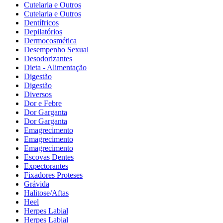
Cutelaria e Outros
Cutelaria e Outros
Dentífricos
Depilatórios
Dermocosmética
Desempenho Sexual
Desodorizantes
Dieta - Alimentação
Digestão
Digestão
Diversos
Dor e Febre
Dor Garganta
Dor Garganta
Emagrecimento
Emagrecimento
Emagrecimento
Escovas Dentes
Expectorantes
Fixadores Proteses
Grávida
Halitose/Aftas
Heel
Herpes Labial
Herpes Labial