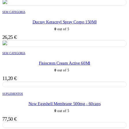
SEM CATEGORIA
Ducray Keracnyl Spray Corpo 150Ml
0
out of 5
26,25
€
SEM CATEGORIA
Fisiocrem Cream Active 60Ml
0
out of 5
11,20
€
SUPLEMENTOS
Now Eggshell Membrane 500mg - 60caps
0
out of 5
77,50
€