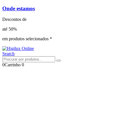
Onde estamos
Descontos de
até 50%
em produtos selecionados *
Search
0
Carrinho
0