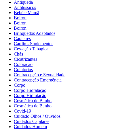
Antiqueda
Antitussicos
Bebé e Mamã
Boiron
Boiron
Boiron
Brinquedos Adaptados
Capilares
Cardio - Suplementos
Cessação Tabágica
Chás
Cicatrizantes
Coloração
Colutórios
Contracepção e Sexualidade
Contracepção Emergência
Corpo
Corpo Hidratação
Corpo Hidratação
Cosmética de Banho
Cosmética de Banho
Covid-19
Cuidado Olhos / Ouvidos
Cuidados Capilares
Cuidados Homem