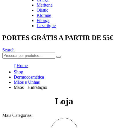
Meritene
Olistic
Klorane
Filorga
Lazartigue
PORTES GRÁTIS A PARTIR DE 55€
Search
Home
Shop
Dermocosmética
Mãos e Unhas
Mãos - Hidratação
Loja
Mais Categorias: