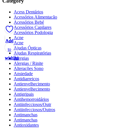
Category
Acess Dentários
Acessórios Alimentação
Acessórios Bebé
Acessórios Capilares
Acessórios Podologia
Acne
Add
Add
Add
Add
Add
Add
Add
Add
Add
Add
Add
Add
Add
Add
Add
Add
Add
Add
Acne
Ajudas Ópticas
to
to
to
to
to
to
to
to
to
to
to
to
to
to
to
to
to
to
Ajudas Respiratórias
wishlist
wishlist
wishlist
wishlist
wishlist
wishlist
wishlist
wishlist
wishlist
wishlist
wishlist
wishlist
wishlist
wishlist
wishlist
wishlist
wishlist
wishlist
Alergias
Alergias / Rinite
Alterações Sono
Ansiedade
Antidiarreicos
Antienvelhecimento
Antienvelhecimento
Antigripais
Antihemorroidários
Antiinfecciosos/Outr
Antiinfecciosos/Outros
Antimanchas
Antimanchas
Antioxidantes