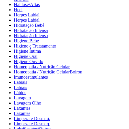
Halitose/Aftas
Heel
Herpes Labial
Herpes Labial
Hidratação Bebé
Hidratação Intensa
Hidratação Intensa
Higiene Bebé
Higiene e Tratatamento
Higiene Íntima
Higiene Oral
Higiene Ouvido
Homeopatia / Nutrição Celular
Homeopatia / Nutrição CelularBoiron
Imunoestimulantes
Labiais
Labiais
Lábios
Lavagem
Lavagem Olho
Laxantes
Laxantes
Limpeza e Desmaq.
Limpeza e Desmaq.
Lubrificantes/Outros