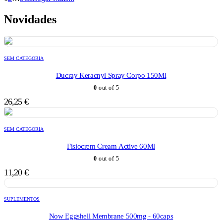
Novidades
SEM CATEGORIA
Ducray Keracnyl Spray Corpo 150Ml
0
out of 5
26,25
€
SEM CATEGORIA
Fisiocrem Cream Active 60Ml
0
out of 5
11,20
€
SUPLEMENTOS
Now Eggshell Membrane 500mg - 60caps