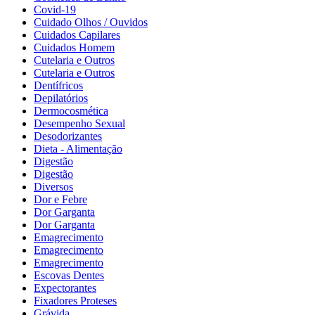
Covid-19
Cuidado Olhos / Ouvidos
Cuidados Capilares
Cuidados Homem
Cutelaria e Outros
Cutelaria e Outros
Dentífricos
Depilatórios
Dermocosmética
Desempenho Sexual
Desodorizantes
Dieta - Alimentação
Digestão
Digestão
Diversos
Dor e Febre
Dor Garganta
Dor Garganta
Emagrecimento
Emagrecimento
Emagrecimento
Escovas Dentes
Expectorantes
Fixadores Proteses
Grávida