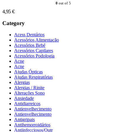
0
out of 5
4,95
€
Category
Acess Dentários
Acessórios Alimentação
Acessórios Bebé
Acessórios Capilares
Acessórios Podologia
Acne
Acne
Ajudas Ópticas
Ajudas Respiratórias
Alergias
Alergias / Rinite
Alterações Sono
Ansiedade
Antidiarreicos
Antienvelhecimento
Antienvelhecimento
Antigripais
Antihemorroidários
Antiinfecciosos/Outr