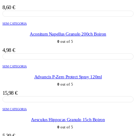
8,60
€
SEM CATEGORIA
Aconitum Napellus Granulo 200ch Boiron
0
out of 5
4,98
€
SEM CATEGORIA
Advancis P-Zero Protect Spray 120ml
0
out of 5
15,98
€
SEM CATEGORIA
Aesculus Hippocas Granulo 15ch Boiron
0
out of 5
5,30
€