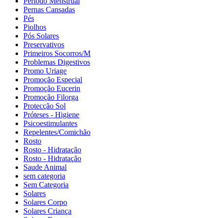
Período Menstrual
Pernas Cansadas
Pés
Piolhos
Pós Solares
Preservativos
Primeiros Socorros/M
Problemas Digestivos
Promo Uriage
Promoção Especial
Promoção Eucerin
Promoção Filorga
Protecção Sol
Próteses - Higiene
Psicoestimulantes
Repelentes/Comichão
Rosto
Rosto - Hidratação
Rosto - Hidratação
Saude Animal
sem categoria
Sem Categoria
Solares
Solares Corpo
Solares Criança