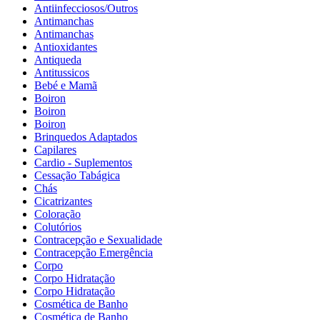
Antiinfecciosos/Outros
Antimanchas
Antimanchas
Antioxidantes
Antiqueda
Antitussicos
Bebé e Mamã
Boiron
Boiron
Boiron
Brinquedos Adaptados
Capilares
Cardio - Suplementos
Cessação Tabágica
Chás
Cicatrizantes
Coloração
Colutórios
Contracepção e Sexualidade
Contracepção Emergência
Corpo
Corpo Hidratação
Corpo Hidratação
Cosmética de Banho
Cosmética de Banho