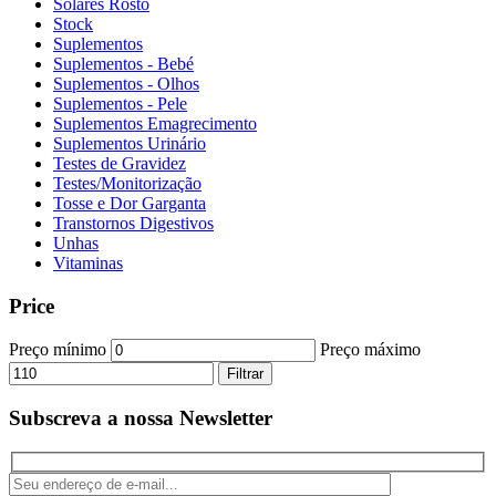
Solares Rosto
Stock
Suplementos
Suplementos - Bebé
Suplementos - Olhos
Suplementos - Pele
Suplementos Emagrecimento
Suplementos Urinário
Testes de Gravidez
Testes/Monitorização
Tosse e Dor Garganta
Transtornos Digestivos
Unhas
Vitaminas
Price
Preço mínimo
Preço máximo
Filtrar
Subscreva a nossa Newsletter