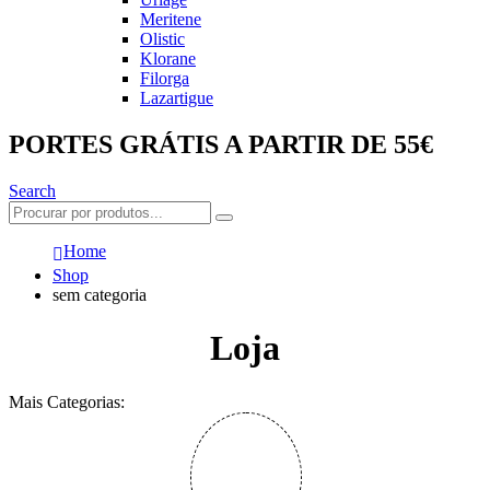
Meritene
Olistic
Klorane
Filorga
Lazartigue
PORTES GRÁTIS A PARTIR DE 55€
Search
Home
Shop
sem categoria
Loja
Mais Categorias: