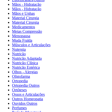
Mãos - Hidratação
Mãos - Hidratação
Mãos e Unhas
Material Cirurgia
Material Cirurgia
Medicamentos
Meias Compressão
Menopausa
Muda Fralda
Músculos e Articulações
Nutergia
Nutrição
Nutrição Adaptada
Nutrição Clínica
Nutrição Entérica
Olhos - Alergias
Oligofarma
Ortopedia
Ortopedia Outros
Ortóteses
Ossos e Articulações
Outros Homeopatia
Ouvidos Outros
Perfumes