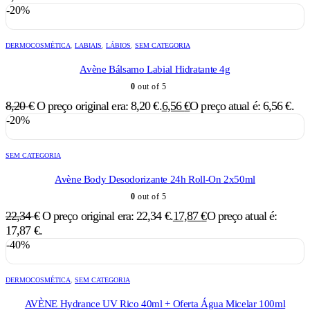
-20%
DERMOCOSMÉTICA
,
LABIAIS
,
LÁBIOS
,
SEM CATEGORIA
Avène Bálsamo Labial Hidratante 4g
0
out of 5
8,20
€
O preço original era: 8,20 €.
6,56
€
O preço atual é: 6,56 €.
-20%
SEM CATEGORIA
Avène Body Desodorizante 24h Roll-On 2x50ml
0
out of 5
22,34
€
O preço original era: 22,34 €.
17,87
€
O preço atual é:
17,87 €.
-40%
DERMOCOSMÉTICA
,
SEM CATEGORIA
AVÈNE Hydrance UV Rico 40ml + Oferta Água Micelar 100ml