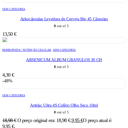
SEM CATEGORIA
Arkocápsulas Levedura de Cerveja Bio 45 Cápsulas
0
out of 5
13,50
€
HOMEOPATIA / NUTRIÇÃO CELULAR
,
SEM CATEGORIA
ARSENICUM ALBUM GRANULOS 30 CH
0
out of 5
4,30
€
-48%
SEM CATEGORIA
Artelac Ultra 4S Colírio Olho Seco 10ml
0
out of 5
18,98
€
O preço original era: 18,98 €.
9,95
€
O preço atual é:
9,95 €.