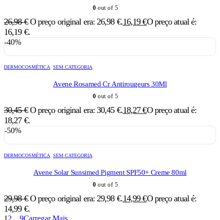
0
out of 5
26,98
€
O preço original era: 26,98 €.
16,19
€
O preço atual é:
16,19 €.
-40%
DERMOCOSMÉTICA
,
SEM CATEGORIA
Avene Rosamed Cr Antirougeurs 30Ml
0
out of 5
30,45
€
O preço original era: 30,45 €.
18,27
€
O preço atual é:
18,27 €.
-50%
DERMOCOSMÉTICA
,
SEM CATEGORIA
Avene Solar Sunsimed Pigment SPF50+ Creme 80ml
0
out of 5
29,98
€
O preço original era: 29,98 €.
14,99
€
O preço atual é:
14,99 €.
1
2
…
9
Carregar Mais...