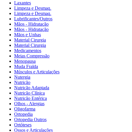
Laxantes
Limpeza e Desmaq.
Limpeza e Desmaq.
Lubrificantes/Outros
Mãos - Hidratação
Mãos - Hidratação
Mãos e Unhas
Material Cirurgia
Material Cirurgia
Medicamentos
Meias Compressão
Menopausa
Muda Fralda
Músculos e Articulações
Nutergia
Nutrição
Nutrição Adaptada
Nutrição Clínica
Nutrição Entérica
Olhos - Alergias
Oligofarma
Ortopedia
Ortopedia Outros
Ortóteses
Ossos e Articulações