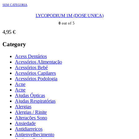
SEM CATEGORIA
LYCOPODIUM 1M (DOSE UNICA)
0
out of 5
4,95
€
Category
Acess Dentários
Acessórios Alimentação
Acessórios Bebé
Acessórios Capilares
Acessórios Podologia
Acne
Acne
Ajudas Ópticas
Ajudas Respiratórias
Alergias
Alergias / Rinite
Alterações Sono
Ansiedade
Antidiarreicos
Antienvelhecimento