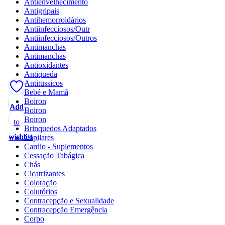
Antienvelhecimento
Antigripais
Antihemorroidários
Antiinfecciosos/Outr
Antiinfecciosos/Outros
Antimanchas
Antimanchas
Antioxidantes
Antiqueda
Antitussicos
Bebé e Mamã
Boiron
Add
Add
Add
Add
Add
Add
Add
Add
Add
Add
Add
Add
Add
Boiron
Boiron
to
to
to
to
to
to
to
to
to
to
to
to
to
Brinquedos Adaptados
wishlist
wishlist
wishlist
wishlist
wishlist
wishlist
wishlist
wishlist
wishlist
wishlist
wishlist
wishlist
wishlist
Capilares
Cardio - Suplementos
Cessação Tabágica
Chás
Cicatrizantes
Coloração
Colutórios
Contracepção e Sexualidade
Contracepção Emergência
Corpo