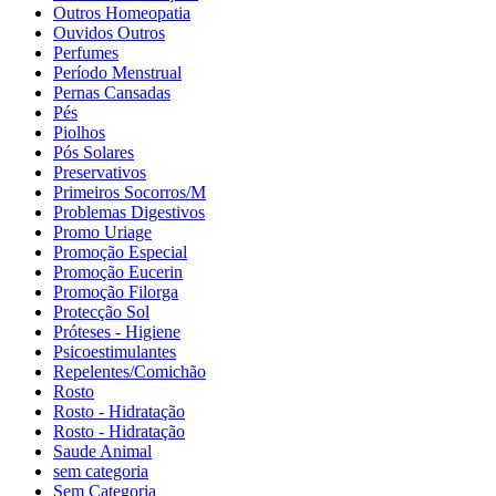
Outros Homeopatia
Ouvidos Outros
Perfumes
Período Menstrual
Pernas Cansadas
Pés
Piolhos
Pós Solares
Preservativos
Primeiros Socorros/M
Problemas Digestivos
Promo Uriage
Promoção Especial
Promoção Eucerin
Promoção Filorga
Protecção Sol
Próteses - Higiene
Psicoestimulantes
Repelentes/Comichão
Rosto
Rosto - Hidratação
Rosto - Hidratação
Saude Animal
sem categoria
Sem Categoria