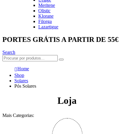
Meritene
Olistic
Klorane
Filorga
Lazartigue
PORTES GRÁTIS A PARTIR DE 55€
Search
Home
Shop
Solares
Pós Solares
Loja
Mais Categorias: