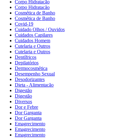
Corpo Hidratação
Corpo Hidratação
Cosmética de Banho
Cosmética de Banho
Covid-19
Cuidado Olhos / Ouvidos
Cuidados Capilares
Cuidados Homem
Cutelaria e Outros
Cutelaria e Outros
Dentífricos
Depilatórios
Dermocosmética
Desempenho Sexual
Desodorizantes
Dieta - Alimentação
Digestão
Digestão
Diversos
Dor e Febre
Dor Garganta
Dor Garganta
Emagrecimento
Emagrecimento
Emagrecimento