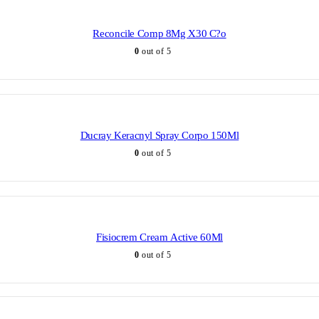
Reconcile Comp 8Mg X30 C?o
0
out of 5
Ducray Keracnyl Spray Corpo 150Ml
0
out of 5
Fisiocrem Cream Active 60Ml
0
out of 5