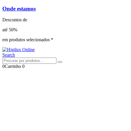
Onde estamos
Descontos de
até 50%
em produtos selecionados *
Search
0
Carrinho
0