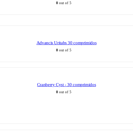
0
out of 5
Advancis Uritabs 30 comprimidos
0
out of 5
Cranberry Cyst - 30 comprimidos
0
out of 5