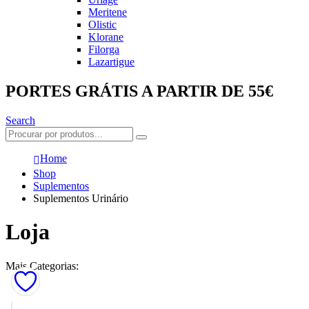
Meritene
Olistic
Klorane
Filorga
Lazartigue
PORTES GRÁTIS A PARTIR DE 55€
Search
Home
Shop
Suplementos
Suplementos Urinário
Loja
Mais Categorias: