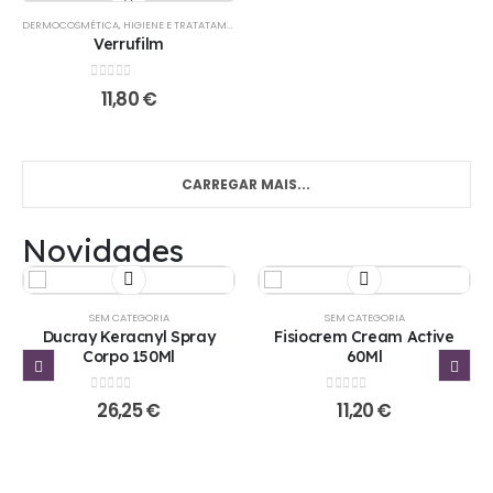
DERMOCOSMÉTICA
,
HIGIENE E TRATATAMENTO
,
PÉS
Verrufilm
0
out of 5
11,80
€
CARREGAR MAIS...
Novidades
SEM CATEGORIA
SEM CATEGORIA
Ducray Keracnyl Spray
Fisiocrem Cream Active
Corpo 150Ml
60Ml
0
out of 5
0
out of 5
26,25
€
11,20
€