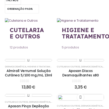
FILTROS
CUTELARIA
HIGIENE E
E OUTROS
TRATATAMENT
12
produtos
5
produtos
DERMOCOSMÉTICA
,
HIGIENE E TRATATAMENTO
,
PÉS
CUTELARIA E OUTROS
,
DERMOCOSMÉTICA
,
PÉS
Almirall Verrumal Solução
Aposan Discos
Cutânea 5/100 mg/mL 13ml
Desmaquilhantes x80
0
out of 5
0
out of 5
13,80
€
3,35
€
CUTELARIA E OUTROS
,
DERMOCOSMÉTICA
,
PÉS
Aposan Pinça Depilação
CUTELARIA E OUTROS
,
DERMOCOSMÉTICA
,
PÉS