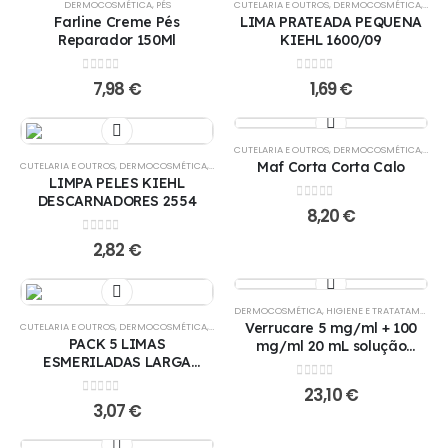
DERMOCOSMÉTICA
,
PÉS
CUTELARIA E OUTROS
,
DERMOCOSMÉTICA
,
PÉS
Farline Creme Pés
LIMA PRATEADA PEQUENA
Reparador 150Ml
KIEHL 1600/09
0
out of 5
0
out of 5
7,98
€
1,69
€
CUTELARIA E OUTROS
,
DERMOCOSMÉTICA
,
PÉS
Maf Corta Corta Calo
CUTELARIA E OUTROS
,
DERMOCOSMÉTICA
,
PÉS
LIMPA PELES KIEHL
DESCARNADORES 2554
0
out of 5
8,20
€
0
out of 5
2,82
€
DERMOCOSMÉTICA
,
HIGIENE E TRATATAMENTO
,
Verrucare 5 mg/ml + 100
CUTELARIA E OUTROS
,
DERMOCOSMÉTICA
,
PÉS
PACK 5 LIMAS
mg/ml 20 mL solução
ESMERILADAS LARGA
cutânea
DURAÇÃO
0
out of 5
23,10
€
0
out of 5
3,07
€