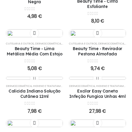
Beauty Time - Cinta
Negra
Esfoliante
0
out of 5
4,98
€
0
out of 5
8,10
€
CUTELARIA E OUTROS
,
DERMOCOSMÉTICA
,
PÉS
CUTELARIA E OUTROS
,
DERMOCOSMÉTICA
,
PÉS
Beauty Time - Lima
Beauty Time - Revirador
Metálica Média Com Estojo
Pestana Almofada
0
out of 5
0
out of 5
5,08
€
9,74
€
DERMOCOSMÉTICA
,
HIGIENE E TRATATAMENTO
,
PÉS
DERMOCOSMÉTICA
,
HIGIENE E TRATATAMENTO
,
Calicida Indiano Solução
Excilor Easy Caneta
Cutânea 12ml
Infeção Fungica Unhas 4ml
0
out of 5
0
out of 5
7,98
€
27,98
€