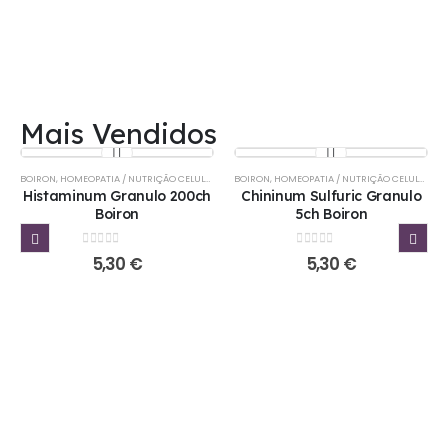
Mais Vendidos
BOIRON
,
HOMEOPATIA / NUTRIÇÃO CELULAR
BOIRON
,
HOMEOPATIA / NUTRIÇÃO CELULAR
Histaminum Granulo 200ch
Chininum Sulfuric Granulo
Boiron
5ch Boiron
0
out of 5
0
out of 5
5,30
€
5,30
€