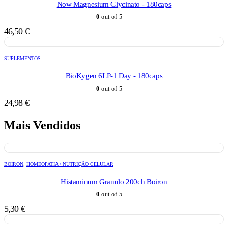
Now Magnesium Glycinato - 180caps
0
out of 5
46,50
€
SUPLEMENTOS
BioKygen 6LP-1 Day - 180caps
0
out of 5
24,98
€
Mais Vendidos
BOIRON
,
HOMEOPATIA / NUTRIÇÃO CELULAR
Histaminum Granulo 200ch Boiron
0
out of 5
5,30
€