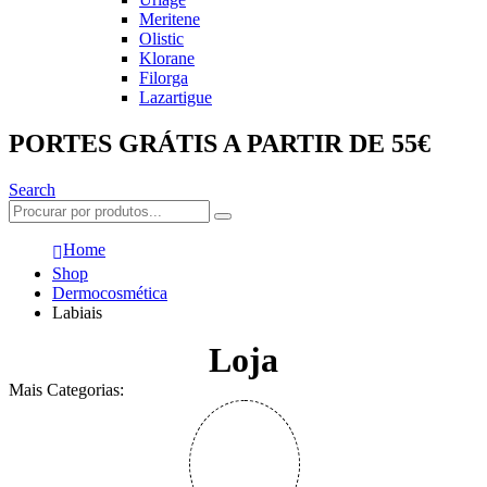
Meritene
Olistic
Klorane
Filorga
Lazartigue
PORTES GRÁTIS A PARTIR DE 55€
Search
Home
Shop
Dermocosmética
Labiais
Loja
Mais Categorias: