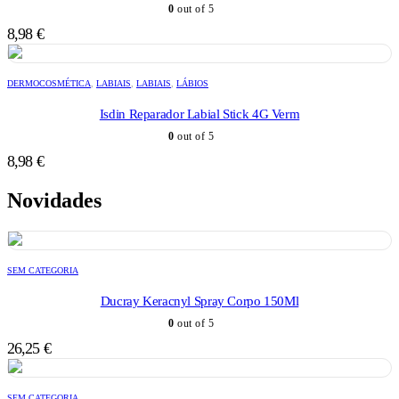
0
out of 5
8,98
€
DERMOCOSMÉTICA
,
LABIAIS
,
LABIAIS
,
LÁBIOS
Isdin Reparador Labial Stick 4G Verm
0
out of 5
8,98
€
Novidades
SEM CATEGORIA
Ducray Keracnyl Spray Corpo 150Ml
0
out of 5
26,25
€
SEM CATEGORIA