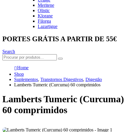
Meritene
Olistic
Klorane
Filorga
Lazartigue
PORTES GRÁTIS A PARTIR DE 55€
Search
Home
Shop
Suplementos
,
Transtornos Digestivos
,
Digestão
Lamberts Tumeric (Curcuma) 60 comprimidos
Lamberts Tumeric (Curcuma)
60 comprimidos