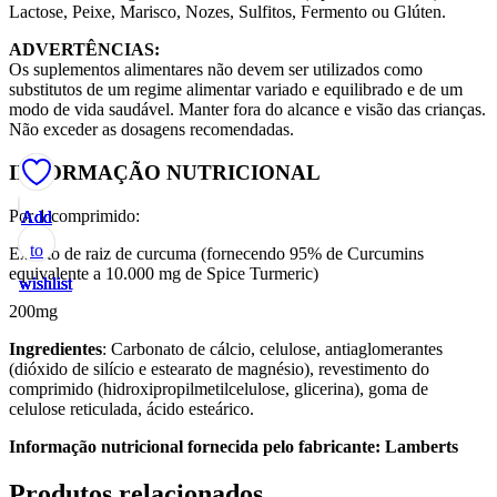
Lactose, Peixe, Marisco, Nozes, Sulfitos, Fermento ou Glúten.
ADVERTÊNCIAS:
Os suplementos alimentares não devem ser utilizados como
substitutos de um regime alimentar variado e equilibrado e de um
modo de vida saudável. Manter fora do alcance e visão das crianças.
Não exceder as dosagens recomendadas.
INFORMAÇÃO NUTRICIONAL
Por 1 comprimido:
Add
Add
Add
Add
Add
to
to
to
to
to
Extrato de raiz de curcuma (fornecendo 95% de Curcumins
equivalente a 10.000 mg de Spice Turmeric)
wishlist
wishlist
wishlist
wishlist
wishlist
200mg
Ingredientes
: Carbonato de cálcio, celulose, antiaglomerantes
(dióxido de silício e estearato de magnésio), revestimento do
comprimido (hidroxipropilmetilcelulose, glicerina), goma de
celulose reticulada, ácido esteárico.
Informação nutricional fornecida pelo fabricante: Lamberts
Produtos relacionados