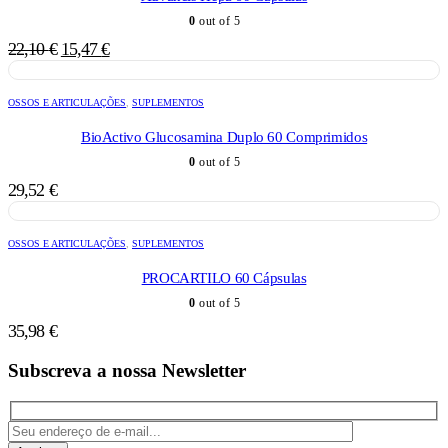
0
out of 5
O
O
22,10
€
15,47
€
preço
preço
original
atual
OSSOS E ARTICULAÇÕES
,
SUPLEMENTOS
era:
é:
22,10 €.
15,47 €.
BioActivo Glucosamina Duplo 60 Comprimidos
0
out of 5
29,52
€
OSSOS E ARTICULAÇÕES
,
SUPLEMENTOS
PROCARTILO 60 Cápsulas
0
out of 5
35,98
€
Subscreva a nossa Newsletter