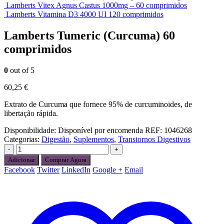
Lamberts Vitex Agnus Castus 1000mg – 60 comprimidos
Lamberts Vitamina D3 4000 UI 120 comprimidos
Lamberts Tumeric (Curcuma) 60
comprimidos
0
out of 5
60,25
€
Extrato de Curcuma que fornece 95% de curcuminoides, de
libertação rápida.
Disponibilidade:
Disponível por encomenda
REF:
1046268
Categorias:
Digestão
,
Suplementos
,
Transtornos Digestivos
-
+
Adicionar
Comprar Agora
Facebook
Twitter
LinkedIn
Google +
Email