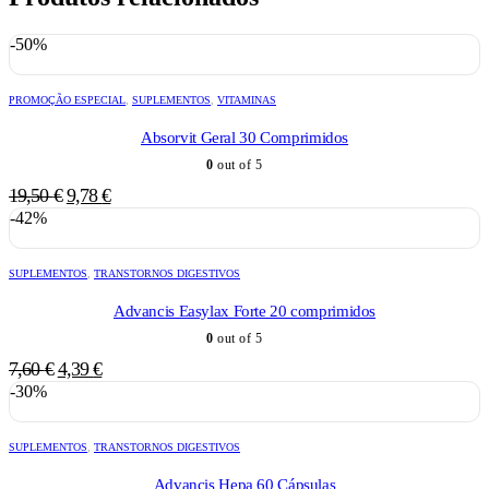
-50%
PROMOÇÃO ESPECIAL
,
SUPLEMENTOS
,
VITAMINAS
Absorvit Geral 30 Comprimidos
0
out of 5
O
O
19,50
€
9,78
€
preço
preço
-42%
original
atual
era:
é:
SUPLEMENTOS
,
TRANSTORNOS DIGESTIVOS
19,50 €.
9,78 €.
Advancis Easylax Forte 20 comprimidos
0
out of 5
O
O
7,60
€
4,39
€
preço
preço
-30%
original
atual
era:
é:
SUPLEMENTOS
,
TRANSTORNOS DIGESTIVOS
7,60 €.
4,39 €.
Advancis Hepa 60 Cápsulas