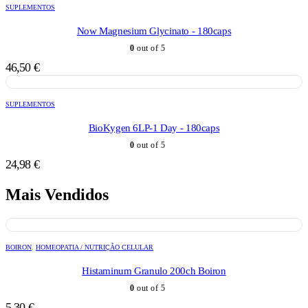
SUPLEMENTOS
Now Magnesium Glycinato - 180caps
0
out of 5
46,50
€
SUPLEMENTOS
BioKygen 6LP-1 Day - 180caps
0
out of 5
24,98
€
Mais Vendidos
BOIRON
,
HOMEOPATIA / NUTRIÇÃO CELULAR
Histaminum Granulo 200ch Boiron
0
out of 5
5,30
€