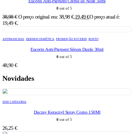
Eucerin Anti-Pigment Creme de Noite 50ml
0
out of 5
38,98
€
O preço original era: 38,98 €.
19,49
€
O preço atual é:
19,49 €.
ANTIMANCHAS
,
DERMOCOSMÉTICA
,
PROMOÇÃO EUCERIN
,
ROSTO
Eucerin Anti-Pigment Sérum Duplo 30ml
0
out of 5
48,90
€
Novidades
SEM CATEGORIA
Ducray Keracnyl Spray Corpo 150Ml
0
out of 5
26,25
€