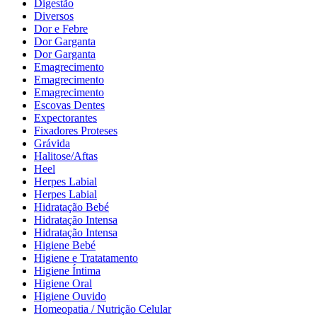
Digestão
Diversos
Dor e Febre
Dor Garganta
Dor Garganta
Emagrecimento
Emagrecimento
Emagrecimento
Escovas Dentes
Expectorantes
Fixadores Proteses
Grávida
Halitose/Aftas
Heel
Herpes Labial
Herpes Labial
Hidratação Bebé
Hidratação Intensa
Hidratação Intensa
Higiene Bebé
Higiene e Tratatamento
Higiene Íntima
Higiene Oral
Higiene Ouvido
Homeopatia / Nutrição Celular