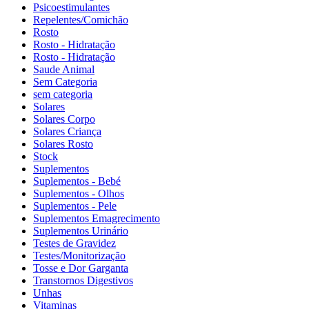
Psicoestimulantes
Repelentes/Comichão
Rosto
Rosto - Hidratação
Rosto - Hidratação
Saude Animal
Sem Categoria
sem categoria
Solares
Solares Corpo
Solares Criança
Solares Rosto
Stock
Suplementos
Suplementos - Bebé
Suplementos - Olhos
Suplementos - Pele
Suplementos Emagrecimento
Suplementos Urinário
Testes de Gravidez
Testes/Monitorização
Tosse e Dor Garganta
Transtornos Digestivos
Unhas
Vitaminas