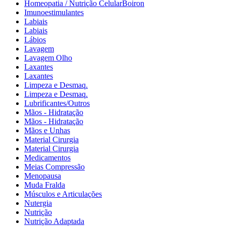
Homeopatia / Nutrição CelularBoiron
Imunoestimulantes
Labiais
Labiais
Lábios
Lavagem
Lavagem Olho
Laxantes
Laxantes
Limpeza e Desmaq.
Limpeza e Desmaq.
Lubrificantes/Outros
Mãos - Hidratação
Mãos - Hidratação
Mãos e Unhas
Material Cirurgia
Material Cirurgia
Medicamentos
Meias Compressão
Menopausa
Muda Fralda
Músculos e Articulações
Nutergia
Nutrição
Nutrição Adaptada