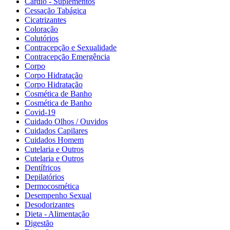
Cardio - Suplementos
Cessação Tabágica
Cicatrizantes
Coloração
Colutórios
Contracepção e Sexualidade
Contracepção Emergência
Corpo
Corpo Hidratação
Corpo Hidratação
Cosmética de Banho
Cosmética de Banho
Covid-19
Cuidado Olhos / Ouvidos
Cuidados Capilares
Cuidados Homem
Cutelaria e Outros
Cutelaria e Outros
Dentífricos
Depilatórios
Dermocosmética
Desempenho Sexual
Desodorizantes
Dieta - Alimentação
Digestão