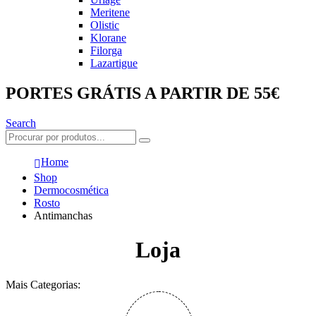
Meritene
Olistic
Klorane
Filorga
Lazartigue
PORTES GRÁTIS A PARTIR DE 55€
Search
Home
Shop
Dermocosmética
Rosto
Antimanchas
Loja
Mais Categorias: