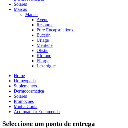
Solares
Marcas
Marcas
Avéne
Resource
Pure Encapsulations
Eucerin
Uriage
Meritene
Olistic
Klorane
Filorga
Lazartigue
Home
Homeopatia
Suplementos
Dermocosmética
Solares
Promoções
Minha Conta
Acompanhar Encomenda
Seleccione um ponto de entrega