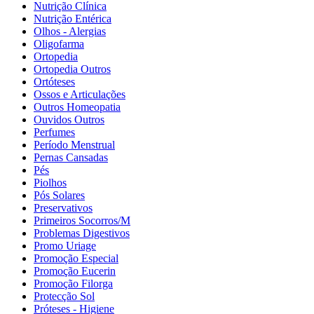
Nutrição Clínica
Nutrição Entérica
Olhos - Alergias
Oligofarma
Ortopedia
Ortopedia Outros
Ortóteses
Ossos e Articulações
Outros Homeopatia
Ouvidos Outros
Perfumes
Período Menstrual
Pernas Cansadas
Pés
Piolhos
Pós Solares
Preservativos
Primeiros Socorros/M
Problemas Digestivos
Promo Uriage
Promoção Especial
Promoção Eucerin
Promoção Filorga
Protecção Sol
Próteses - Higiene