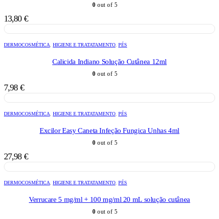
0
out of 5
13,80
€
DERMOCOSMÉTICA
,
HIGIENE E TRATATAMENTO
,
PÉS
Calicida Indiano Solução Cutânea 12ml
0
out of 5
7,98
€
DERMOCOSMÉTICA
,
HIGIENE E TRATATAMENTO
,
PÉS
Excilor Easy Caneta Infeção Fungica Unhas 4ml
0
out of 5
27,98
€
DERMOCOSMÉTICA
,
HIGIENE E TRATATAMENTO
,
PÉS
Verrucare 5 mg/ml + 100 mg/ml 20 mL solução cutânea
0
out of 5