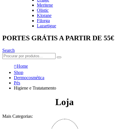
Meritene
Olistic
Klorane
Filorga
Lazartigue
PORTES GRÁTIS A PARTIR DE 55€
Search
Home
Shop
Dermocosmética
Pés
Higiene e Tratatamento
Loja
Mais Categorias: