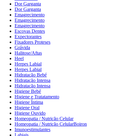
Dor Garganta
Dor Garganta
Emagrecimento
Emagrecimento
Emagrecimento
Escovas Dentes
Expectorantes
Fixadores Proteses
Grávida
Halitose/Aftas
Heel
Herpes Labial
Herpes Labial
Hidratação Bebé
Hidratação Intensa
Hidratação Intensa
Higiene Bebé
Higiene e Tratatamento
Higiene Íntima
Higiene Oral
Higiene Ouvido
Homeopatia / Nutrição Celular
Homeopatia / Nutrição CelularBoiron
Imunoestimulantes
Labiais