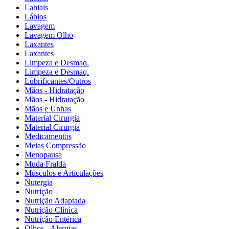
Labiais
Lábios
Lavagem
Lavagem Olho
Laxantes
Laxantes
Limpeza e Desmaq.
Limpeza e Desmaq.
Lubrificantes/Outros
Mãos - Hidratação
Mãos - Hidratação
Mãos e Unhas
Material Cirurgia
Material Cirurgia
Medicamentos
Meias Compressão
Menopausa
Muda Fralda
Músculos e Articulações
Nutergia
Nutrição
Nutrição Adaptada
Nutrição Clínica
Nutrição Entérica
Olhos - Alergias