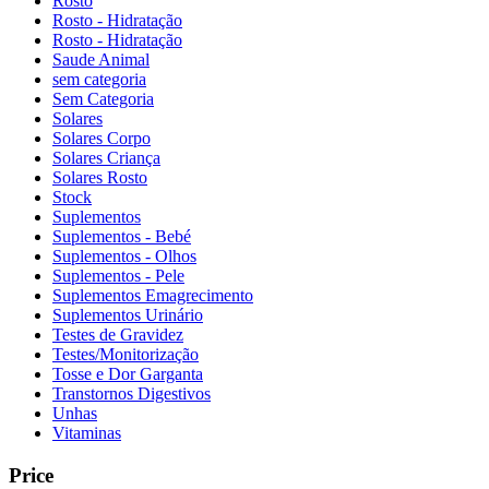
Rosto
Rosto - Hidratação
Rosto - Hidratação
Saude Animal
sem categoria
Sem Categoria
Solares
Solares Corpo
Solares Criança
Solares Rosto
Stock
Suplementos
Suplementos - Bebé
Suplementos - Olhos
Suplementos - Pele
Suplementos Emagrecimento
Suplementos Urinário
Testes de Gravidez
Testes/Monitorização
Tosse e Dor Garganta
Transtornos Digestivos
Unhas
Vitaminas
Price