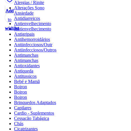
Alergias / Rinite
Alterações Sono
Add
Add
Add
Add
Add
Add
Add
Add
Add
Add
Add
Add
Add
Add
Add
Add
Add
Ansiedade
Antidiarreicos
to
to
to
to
to
to
to
to
to
to
to
to
to
to
to
to
to
Antienvelhecimento
wishlist
wishlist
wishlist
wishlist
wishlist
wishlist
wishlist
wishlist
wishlist
wishlist
wishlist
wishlist
wishlist
wishlist
wishlist
wishlist
wishlist
Antienvelhecimento
Antigripais
Antihemorroidários
Antiinfecciosos/Outr
Antiinfecciosos/Outros
Antimanchas
Antimanchas
Antioxidantes
Antiqueda
Antitussicos
Bebé e Mamã
Boiron
Boiron
Boiron
Brinquedos Adaptados
Capilares
Cardio - Suplementos
Cessação Tabágica
Chás
Cicatrizantes