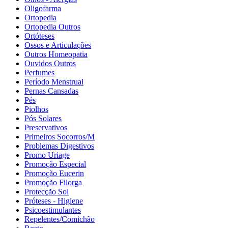
Oligofarma
Ortopedia
Ortopedia Outros
Ortóteses
Ossos e Articulações
Outros Homeopatia
Ouvidos Outros
Perfumes
Período Menstrual
Pernas Cansadas
Pés
Piolhos
Pós Solares
Preservativos
Primeiros Socorros/M
Problemas Digestivos
Promo Uriage
Promoção Especial
Promoção Eucerin
Promoção Filorga
Protecção Sol
Próteses - Higiene
Psicoestimulantes
Repelentes/Comichão