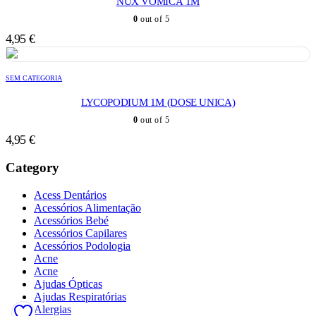
NUX VOMICA 1M
0
out of 5
4,95
€
SEM CATEGORIA
LYCOPODIUM 1M (DOSE UNICA)
0
out of 5
4,95
€
Category
Acess Dentários
Acessórios Alimentação
Acessórios Bebé
Acessórios Capilares
Acessórios Podologia
Acne
Acne
Ajudas Ópticas
Ajudas Respiratórias
Alergias