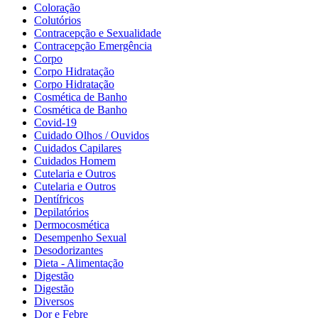
Coloração
Colutórios
Contracepção e Sexualidade
Contracepção Emergência
Corpo
Corpo Hidratação
Corpo Hidratação
Cosmética de Banho
Cosmética de Banho
Covid-19
Cuidado Olhos / Ouvidos
Cuidados Capilares
Cuidados Homem
Cutelaria e Outros
Cutelaria e Outros
Dentífricos
Depilatórios
Dermocosmética
Desempenho Sexual
Desodorizantes
Dieta - Alimentação
Digestão
Digestão
Diversos
Dor e Febre