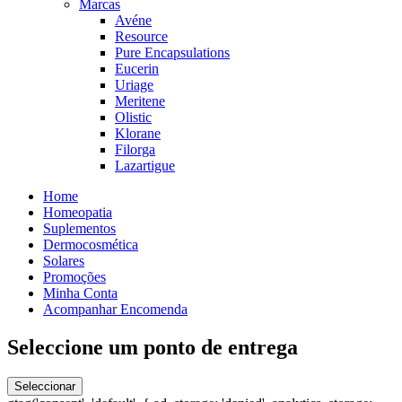
Marcas
Avéne
Resource
Pure Encapsulations
Eucerin
Uriage
Meritene
Olistic
Klorane
Filorga
Lazartigue
Home
Homeopatia
Suplementos
Dermocosmética
Solares
Promoções
Minha Conta
Acompanhar Encomenda
Seleccione um ponto de entrega
Seleccionar