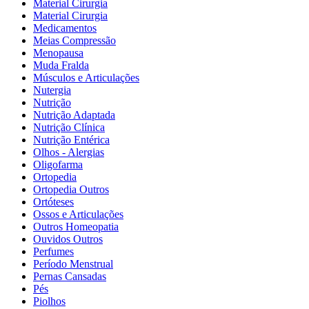
Material Cirurgia
Material Cirurgia
Medicamentos
Meias Compressão
Menopausa
Muda Fralda
Músculos e Articulações
Nutergia
Nutrição
Nutrição Adaptada
Nutrição Clínica
Nutrição Entérica
Olhos - Alergias
Oligofarma
Ortopedia
Ortopedia Outros
Ortóteses
Ossos e Articulações
Outros Homeopatia
Ouvidos Outros
Perfumes
Período Menstrual
Pernas Cansadas
Pés
Piolhos