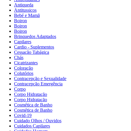
Antiqueda
Antitussicos
Bebé e Mamã
Boiron
Boiron
Boiron
Brinquedos Adaptados
Capilares
Cardio - Suplementos
Cessação Tabágica
Chás
Cicatrizantes
Coloração
Colutórios
Contracepção e Sexualidade
Contracepção Emergência
Corpo
Corpo Hidratação
Corpo Hidratação
Cosmética de Banho
Cosmética de Banho
Covid-19
Cuidado Olhos / Ouvidos
Cuidados Capilares