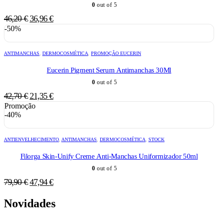
0
out of 5
O
O
46,20
€
36,96
€
preço
preço
-50%
original
atual
era:
é:
ANTIMANCHAS
,
DERMOCOSMÉTICA
,
PROMOÇÃO EUCERIN
46,20 €.
36,96 €.
Eucerin Pigment Serum Antimanchas 30Ml
0
out of 5
O
O
42,70
€
21,35
€
preço
preço
Promoção
-40%
original
atual
era:
é:
42,70 €.
21,35 €.
ANTIENVELHECIMENTO
,
ANTIMANCHAS
,
DERMOCOSMÉTICA
,
STOCK
Filorga Skin-Unify Creme Anti-Manchas Uniformizador 50ml
0
out of 5
O
O
79,90
€
47,94
€
preço
preço
Novidades
original
atual
era:
é: