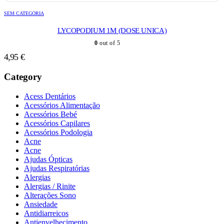
SEM CATEGORIA
LYCOPODIUM 1M (DOSE UNICA)
0
out of 5
4,95
€
Category
Acess Dentários
Acessórios Alimentação
Acessórios Bebé
Acessórios Capilares
Acessórios Podologia
Acne
Acne
Ajudas Ópticas
Ajudas Respiratórias
Alergias
Alergias / Rinite
Alterações Sono
Ansiedade
Antidiarreicos
Antienvelhecimento