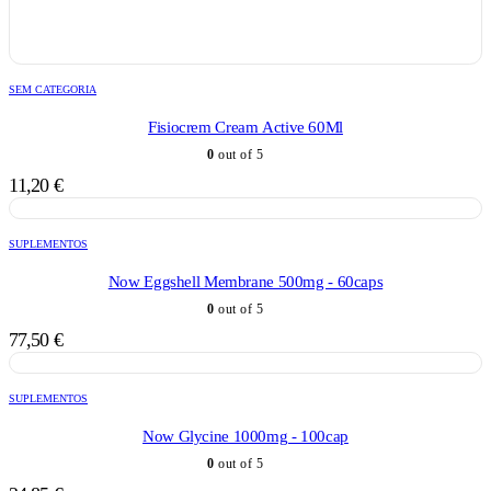
SEM CATEGORIA
Fisiocrem Cream Active 60Ml
0
out of 5
11,20
€
SUPLEMENTOS
Now Eggshell Membrane 500mg - 60caps
0
out of 5
77,50
€
SUPLEMENTOS
Now Glycine 1000mg - 100cap
0
out of 5