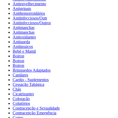
Antienvelhecimento
Antigripais
Antihemorroidários
Antiinfecciosos/Outr
Antiinfecciosos/Outros
Antimanchas
Antimanchas
Antioxidantes
Antiqueda
Antitussicos
Bebé e Mamã
Boiron
Boiron
Boiron
Brinquedos Adaptados
Capilares
Cardio - Suplementos
Cessação Tabágica
Chás
Cicatrizantes
Coloração
Colutórios
Contracepção e Sexualidade
Contracepção Emergência
Corpo