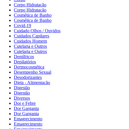
Corpo Hidratação
Corpo Hidratação
Cosmética de Banho
Cosmética de Banho
Covid-19
Cuidado Olhos / Ouvidos
Cuidados Capilares
Cuidados Homem
Cutelaria e Outros
Cutelaria e Outros
Dentífricos
Depilatórios
Dermocosmética
Desempenho Sexual
Desodorizantes
Dieta - Alimentação
Digestão
Digestão
Diversos
Dor e Febre
Dor Garganta
Dor Garganta
Emagrecimento
Emagrecimento