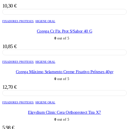
10,30
€
FIXADORES PROTESES
,
HIGIENE ORAL
Corega Cr Fix Prot S/Sabor 40 G
0
out of 5
10,85
€
FIXADORES PROTESES
,
HIGIENE ORAL
Corega Máximo Selamento Creme Fixativo Próteses 40gr
0
out of 5
12,70
€
FIXADORES PROTESES
,
HIGIENE ORAL
Elgydium Clinic Cera Orthoprotect Tira X7
0
out of 5
5,98
€