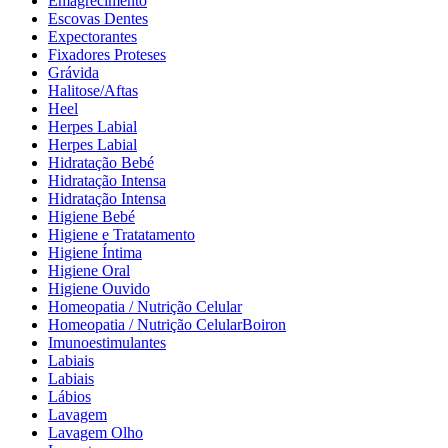
Emagrecimento
Escovas Dentes
Expectorantes
Fixadores Proteses
Grávida
Halitose/Aftas
Heel
Herpes Labial
Herpes Labial
Hidratação Bebé
Hidratação Intensa
Hidratação Intensa
Higiene Bebé
Higiene e Tratatamento
Higiene Íntima
Higiene Oral
Higiene Ouvido
Homeopatia / Nutrição Celular
Homeopatia / Nutrição CelularBoiron
Imunoestimulantes
Labiais
Labiais
Lábios
Lavagem
Lavagem Olho