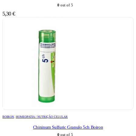
0
out of 5
5,30
€
BOIRON
,
HOMEOPATIA / NUTRIÇÃO CELULAR
Chininum Sulfuric Granulo 5ch Boiron
0
out of 5