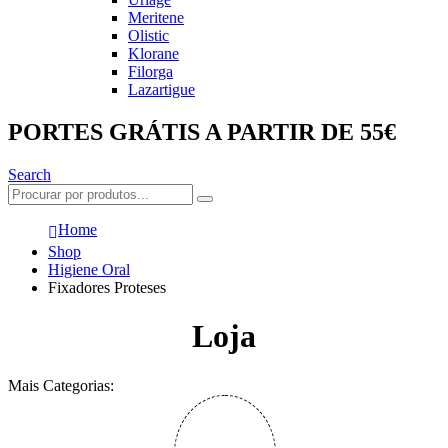
Meritene
Olistic
Klorane
Filorga
Lazartigue
PORTES GRÁTIS A PARTIR DE 55€
Search
Home
Shop
Higiene Oral
Fixadores Proteses
Loja
Mais Categorias: