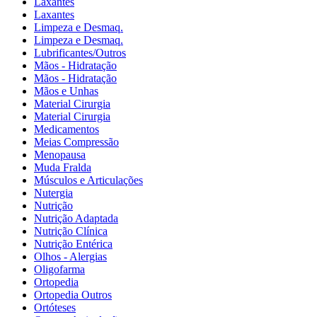
Laxantes
Laxantes
Limpeza e Desmaq.
Limpeza e Desmaq.
Lubrificantes/Outros
Mãos - Hidratação
Mãos - Hidratação
Mãos e Unhas
Material Cirurgia
Material Cirurgia
Medicamentos
Meias Compressão
Menopausa
Muda Fralda
Músculos e Articulações
Nutergia
Nutrição
Nutrição Adaptada
Nutrição Clínica
Nutrição Entérica
Olhos - Alergias
Oligofarma
Ortopedia
Ortopedia Outros
Ortóteses