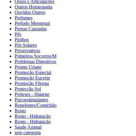
Ossos e Articulações
Outros Homeopatia
Ouvidos Outros
Perfumes
Período Menstrual
Pernas Cansadas
Pés
Piolhos
Pós Solares
Preservativos
Primeiros Socorros/M
Problemas Digestivos
Promo Uriage
Promoção Especial
Promoção Eucerin
Promoção Filorga
Protecção Sol
Próteses - Higiene
Psicoestimulantes
Repelentes/Comichão
Rosto
Rosto - Hidratação
Rosto - Hidratação
Saude Animal
sem categoria