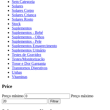
Sem Categoria
Solares
Solares Corpo
Solares Criança
Solares Rosto
Stock
Suplementos
Suplementos - Bebé
Suplementos - Olhos
Suplementos - Pele
Suplementos Emagrecimento
Suplementos Urinário
Testes de Gravidez
Testes/Monitorização
Tosse e Dor Garganta
Transtornos Digestivos
Unhas
Vitaminas
Price
Preço mínimo
Preço máximo
Filtrar