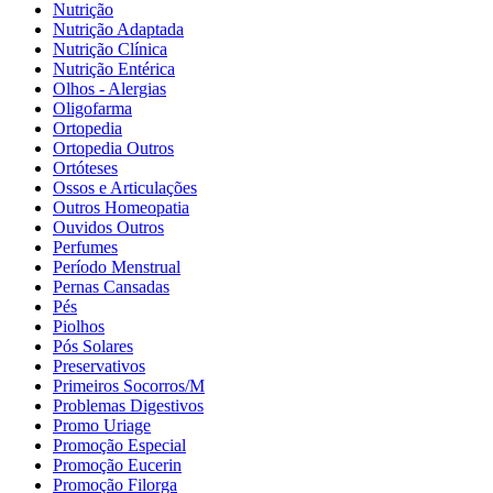
Nutrição
Nutrição Adaptada
Nutrição Clínica
Nutrição Entérica
Olhos - Alergias
Oligofarma
Ortopedia
Ortopedia Outros
Ortóteses
Ossos e Articulações
Outros Homeopatia
Ouvidos Outros
Perfumes
Período Menstrual
Pernas Cansadas
Pés
Piolhos
Pós Solares
Preservativos
Primeiros Socorros/M
Problemas Digestivos
Promo Uriage
Promoção Especial
Promoção Eucerin
Promoção Filorga