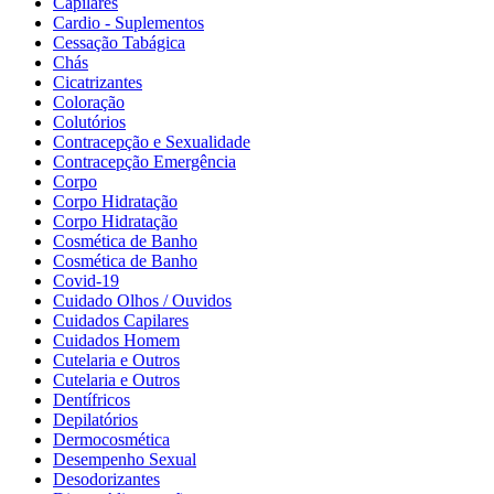
Capilares
Cardio - Suplementos
Cessação Tabágica
Chás
Cicatrizantes
Coloração
Colutórios
Contracepção e Sexualidade
Contracepção Emergência
Corpo
Corpo Hidratação
Corpo Hidratação
Cosmética de Banho
Cosmética de Banho
Covid-19
Cuidado Olhos / Ouvidos
Cuidados Capilares
Cuidados Homem
Cutelaria e Outros
Cutelaria e Outros
Dentífricos
Depilatórios
Dermocosmética
Desempenho Sexual
Desodorizantes