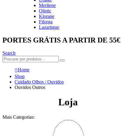
Meritene
Olistic
Klorane
Filorga
Lazartigue
PORTES GRÁTIS A PARTIR DE 55€
Search
Home
Shop
Cuidado Olhos / Ouvidos
Ouvidos Outros
Loja
Mais Categorias: