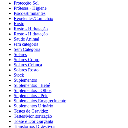
Protecção Sol
Próteses - Higiene
Psicoestimulantes
Repelentes/Comichão
Rosto
Rosto - Hidratação
Rosto - Hidratação
Saude Animal
sem categoria
Sem Categoria
Solares
Solares Corpo
Solares Criança
Solares Rosto
Stock
Suplementos
Suplementos - Bebé
Suplementos - Olhos
Suplementos - Pele
Suplementos Emagrecimento
Suplementos Urinário
Testes de Gravidez
Testes/Monitorização
Tosse e Dor Garganta
Transtornos Digestivos