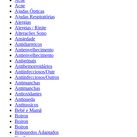
Acne
Acne
Ajudas Ópticas
Ajudas Respiratórias
Alergias
Alergias / Rinite
Alterações Sono
Ansiedade
Antidiarreicos
Antienvelhecimento
Antienvelhecimento
Antigripais
Antihemorroidários
Antiinfecciosos/Outr
Antiinfecciosos/Outros
Antimanchas
Antimanchas
Antioxidantes
Antiqueda
Antitussicos
Bebé e Mamã
Boiron
Boiron
Boiron
Brinquedos Adaptados