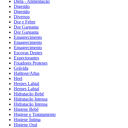
Dieta - Alimentação
Digestão
Digestão
Diversos
Dor e Febre
Dor Garganta
Dor Garganta
Emagrecimento
Emagrecimento
Emagrecimento
Escovas Dentes
Expectorantes
Fixadores Proteses
Grávida
Halitose/Aftas
Heel
Herpes Labial
Herpes Labial
Hidratação Bebé
Hidratação Intensa
Hidratação Intensa
Higiene Bebé
Higiene e Tratatamento
Higiene Íntima
Higiene Oral