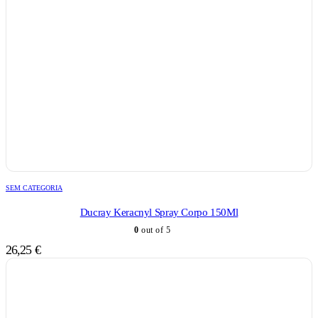
SEM CATEGORIA
Ducray Keracnyl Spray Corpo 150Ml
0
out of 5
26,25
€