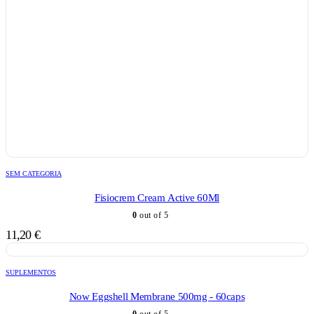
SEM CATEGORIA
Fisiocrem Cream Active 60Ml
0
out of 5
11,20
€
SUPLEMENTOS
Now Eggshell Membrane 500mg - 60caps
0
out of 5