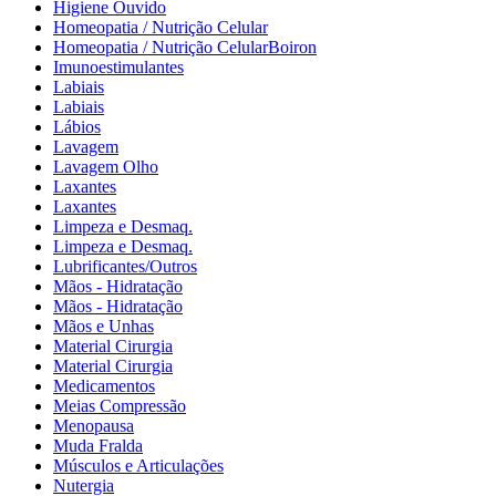
Higiene Ouvido
Homeopatia / Nutrição Celular
Homeopatia / Nutrição CelularBoiron
Imunoestimulantes
Labiais
Labiais
Lábios
Lavagem
Lavagem Olho
Laxantes
Laxantes
Limpeza e Desmaq.
Limpeza e Desmaq.
Lubrificantes/Outros
Mãos - Hidratação
Mãos - Hidratação
Mãos e Unhas
Material Cirurgia
Material Cirurgia
Medicamentos
Meias Compressão
Menopausa
Muda Fralda
Músculos e Articulações
Nutergia