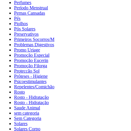
Perfumes
Período Menstrual
Pernas Cansadas
Pés
Piolhos
Pós Solares
Preservativos
Primeiros Socorros/M
Problemas Digestivos
Promo Uriage
Promoção Especial
Promoção Eucerin
Promoção Filorga
Protecção Sol
Próteses - Higiene
Psicoestimulantes
Repelentes/Comichão
Rosto
Rosto - Hidratação
Rosto - Hidratação
Saude Animal
sem categoria
Sem Categoria
Solares
Solares Corpo