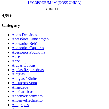
LYCOPODIUM 1M (DOSE UNICA)
0
out of 5
4,95
€
Category
Acess Dentários
Acessórios Alimentação
Acessórios Bebé
Acessórios Capilares
Acessórios Podologia
Acne
Acne
Ajudas Ópticas
Ajudas Respiratórias
Alergias
Alergias / Rinite
Alterações Sono
Ansiedade
Antidiarreicos
Antienvelhecimento
Antienvelhecimento
Antigripais