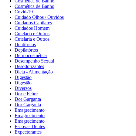
Cosmética de Banho
Cosmética de Banho
Covid-19
Cuidado Olhos / Ouvidos
Cuidados Capilares
Cuidados Homem
Cutelaria e Outros
Cutelaria e Outros
Dentífricos
Depilatórios
Dermocosmética
Desempenho Sexual
Desodorizantes
Dieta - Alimentação
Digestão
Digestão
Diversos
Dor e Febre
Dor Garganta
Dor Garganta
Emagrecimento
Emagrecimento
Emagrecimento
Escovas Dentes
Expectorantes