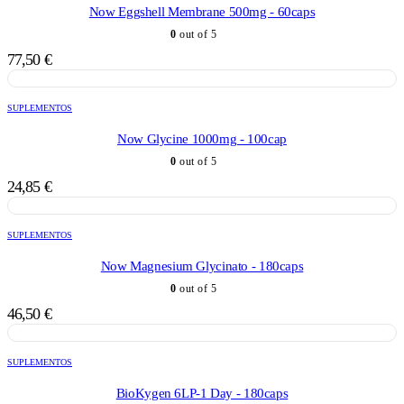
Now Eggshell Membrane 500mg - 60caps
0
out of 5
77,50
€
SUPLEMENTOS
Now Glycine 1000mg - 100cap
0
out of 5
24,85
€
SUPLEMENTOS
Now Magnesium Glycinato - 180caps
0
out of 5
46,50
€
SUPLEMENTOS
BioKygen 6LP-1 Day - 180caps