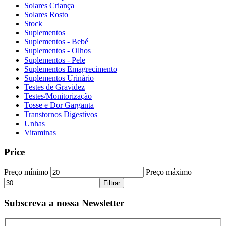
Solares Criança
Solares Rosto
Stock
Suplementos
Suplementos - Bebé
Suplementos - Olhos
Suplementos - Pele
Suplementos Emagrecimento
Suplementos Urinário
Testes de Gravidez
Testes/Monitorização
Tosse e Dor Garganta
Transtornos Digestivos
Unhas
Vitaminas
Price
Preço mínimo
Preço máximo
Filtrar
Subscreva a nossa Newsletter