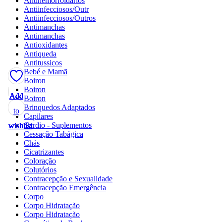
Antihemorroidários
Antiinfecciosos/Outr
Antiinfecciosos/Outros
Antimanchas
Antimanchas
Antioxidantes
Antiqueda
Antitussicos
Bebé e Mamã
Boiron
Boiron
Add
Add
Add
Add
Add
Add
Add
Add
Add
Add
Add
Add
Add
Boiron
Brinquedos Adaptados
to
to
to
to
to
to
to
to
to
to
to
to
to
Capilares
Cardio - Suplementos
wishlist
wishlist
wishlist
wishlist
wishlist
wishlist
wishlist
wishlist
wishlist
wishlist
wishlist
wishlist
wishlist
Cessação Tabágica
Chás
Cicatrizantes
Coloração
Colutórios
Contracepção e Sexualidade
Contracepção Emergência
Corpo
Corpo Hidratação
Corpo Hidratação