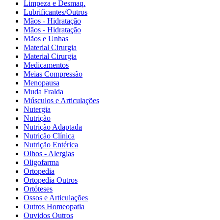
Limpeza e Desmaq.
Lubrificantes/Outros
Mãos - Hidratação
Mãos - Hidratação
Mãos e Unhas
Material Cirurgia
Material Cirurgia
Medicamentos
Meias Compressão
Menopausa
Muda Fralda
Músculos e Articulações
Nutergia
Nutrição
Nutrição Adaptada
Nutrição Clínica
Nutrição Entérica
Olhos - Alergias
Oligofarma
Ortopedia
Ortopedia Outros
Ortóteses
Ossos e Articulações
Outros Homeopatia
Ouvidos Outros