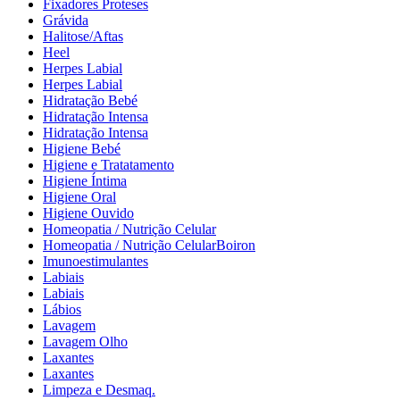
Fixadores Proteses
Grávida
Halitose/Aftas
Heel
Herpes Labial
Herpes Labial
Hidratação Bebé
Hidratação Intensa
Hidratação Intensa
Higiene Bebé
Higiene e Tratatamento
Higiene Íntima
Higiene Oral
Higiene Ouvido
Homeopatia / Nutrição Celular
Homeopatia / Nutrição CelularBoiron
Imunoestimulantes
Labiais
Labiais
Lábios
Lavagem
Lavagem Olho
Laxantes
Laxantes
Limpeza e Desmaq.