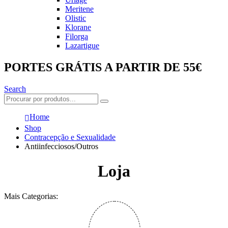
Meritene
Olistic
Klorane
Filorga
Lazartigue
PORTES GRÁTIS A PARTIR DE 55€
Search
Home
Shop
Contracepção e Sexualidade
Antiinfecciosos/Outros
Loja
Mais Categorias: