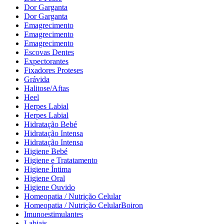
Dor Garganta
Dor Garganta
Emagrecimento
Emagrecimento
Emagrecimento
Escovas Dentes
Expectorantes
Fixadores Proteses
Grávida
Halitose/Aftas
Heel
Herpes Labial
Herpes Labial
Hidratação Bebé
Hidratação Intensa
Hidratação Intensa
Higiene Bebé
Higiene e Tratatamento
Higiene Íntima
Higiene Oral
Higiene Ouvido
Homeopatia / Nutrição Celular
Homeopatia / Nutrição CelularBoiron
Imunoestimulantes
Labiais