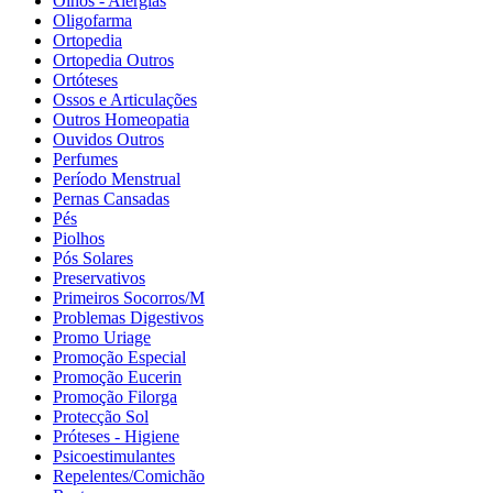
Olhos - Alergias
Oligofarma
Ortopedia
Ortopedia Outros
Ortóteses
Ossos e Articulações
Outros Homeopatia
Ouvidos Outros
Perfumes
Período Menstrual
Pernas Cansadas
Pés
Piolhos
Pós Solares
Preservativos
Primeiros Socorros/M
Problemas Digestivos
Promo Uriage
Promoção Especial
Promoção Eucerin
Promoção Filorga
Protecção Sol
Próteses - Higiene
Psicoestimulantes
Repelentes/Comichão