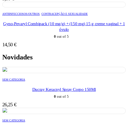
ANTIINFECCIOSOS/OUTROS
,
CONTRACEPÇÃO E SEXUALIDADE
Gyno-Pevaryl Combipack (10 mg/g) + (150 mg) 15 g creme vaginal + 1
óvulo
0
out of 5
14,50
€
Novidades
SEM CATEGORIA
Ducray Keracnyl Spray Corpo 150Ml
0
out of 5
26,25
€
SEM CATEGORIA