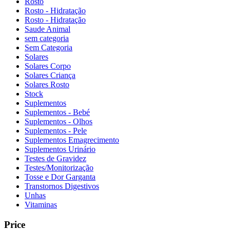
Rosto
Rosto - Hidratação
Rosto - Hidratação
Saude Animal
sem categoria
Sem Categoria
Solares
Solares Corpo
Solares Criança
Solares Rosto
Stock
Suplementos
Suplementos - Bebé
Suplementos - Olhos
Suplementos - Pele
Suplementos Emagrecimento
Suplementos Urinário
Testes de Gravidez
Testes/Monitorização
Tosse e Dor Garganta
Transtornos Digestivos
Unhas
Vitaminas
Price