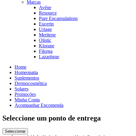
Marcas
Avéne
Resource
Pure Encapsulations
Eucerin
Uriage
Meritene
Olistic
Klorane
Filorga
Lazartigue
Home
Homeopatia
Suplementos
Dermocosmética
Solares
Promoções
Minha Conta
Acompanhar Encomenda
Seleccione um ponto de entrega
Seleccionar