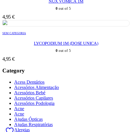
NUX VOMICA 1M
0
out of 5
4,95
€
SEM CATEGORIA
LYCOPODIUM 1M (DOSE UNICA)
0
out of 5
4,95
€
Category
Acess Dentários
Acessórios Alimentação
Acessórios Bebé
Acessórios Capilares
Acessórios Podologia
Acne
Acne
Ajudas Ópticas
Ajudas Respiratórias
Alergias