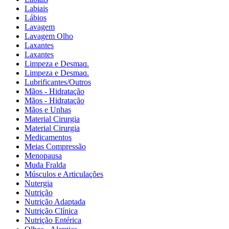
Labiais
Lábios
Lavagem
Lavagem Olho
Laxantes
Laxantes
Limpeza e Desmaq.
Limpeza e Desmaq.
Lubrificantes/Outros
Mãos - Hidratação
Mãos - Hidratação
Mãos e Unhas
Material Cirurgia
Material Cirurgia
Medicamentos
Meias Compressão
Menopausa
Muda Fralda
Músculos e Articulações
Nutergia
Nutrição
Nutrição Adaptada
Nutrição Clínica
Nutrição Entérica