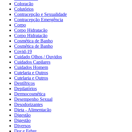
Coloração
Colutórios
Contracepção e Sexualidade
Contracepção Emergência
Corpo
Corpo Hidratação
Corpo Hidratação
Cosmética de Banho
Cosmética de Banho
Covid-19
Cuidado Olhos / Ouvidos
Cuidados Capilares
Cuidados Homem
Cutelaria e Outros
Cutelaria e Outros
Dentífricos
Depilatórios
Dermocosmética
Desempenho Sexual
Desodorizantes
Dieta - Alimentação
Digestão
Digestão
Diversos
Dor e Febre