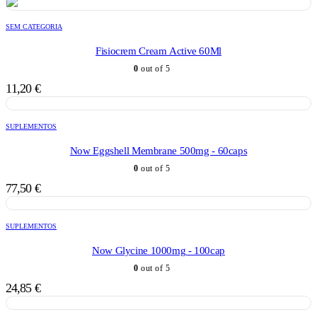
SEM CATEGORIA
Fisiocrem Cream Active 60Ml
0
out of 5
11,20
€
SUPLEMENTOS
Now Eggshell Membrane 500mg - 60caps
0
out of 5
77,50
€
SUPLEMENTOS
Now Glycine 1000mg - 100cap
0
out of 5
24,85
€