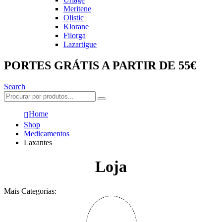
Meritene
Olistic
Klorane
Filorga
Lazartigue
PORTES GRÁTIS A PARTIR DE 55€
Search
Home
Shop
Medicamentos
Laxantes
Loja
Mais Categorias: