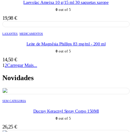
Laevolac Ameixa 10 g/15 ml 30 saquetas xarope
0
out of 5
19,98
€
LAXANTES
,
MEDICAMENTOS
Leite de Magnésia Phillips 83 mg/ml - 200 ml
0
out of 5
14,50
€
1
2
Carregar Mais...
Novidades
SEM CATEGORIA
Ducray Keracnyl Spray Corpo 150Ml
0
out of 5
26,25
€