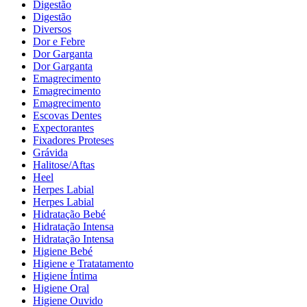
Digestão
Digestão
Diversos
Dor e Febre
Dor Garganta
Dor Garganta
Emagrecimento
Emagrecimento
Emagrecimento
Escovas Dentes
Expectorantes
Fixadores Proteses
Grávida
Halitose/Aftas
Heel
Herpes Labial
Herpes Labial
Hidratação Bebé
Hidratação Intensa
Hidratação Intensa
Higiene Bebé
Higiene e Tratatamento
Higiene Íntima
Higiene Oral
Higiene Ouvido