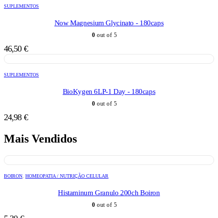
SUPLEMENTOS
Now Magnesium Glycinato - 180caps
0
out of 5
46,50
€
SUPLEMENTOS
BioKygen 6LP-1 Day - 180caps
0
out of 5
24,98
€
Mais Vendidos
BOIRON
,
HOMEOPATIA / NUTRIÇÃO CELULAR
Histaminum Granulo 200ch Boiron
0
out of 5