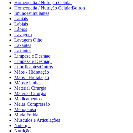
Homeopatia / Nutrição Celular
Homeopatia / Nutrição CelularBoiron
Imunoestimulantes
Labiais
Labiais
Lábios
Lavagem
Lavagem Olho
Laxantes
Laxantes
Limpeza e Desmaq.
Limpeza e Desmaq.
Lubrificantes/Outros
Mãos - Hidratação
Mãos - Hidratação
Mãos e Unhas
Material Cirurgia
Material Cirurgia
Medicamentos
Meias Compressão
Menopausa
Muda Fralda
Músculos e Articulações
Nutergia
Nutrição