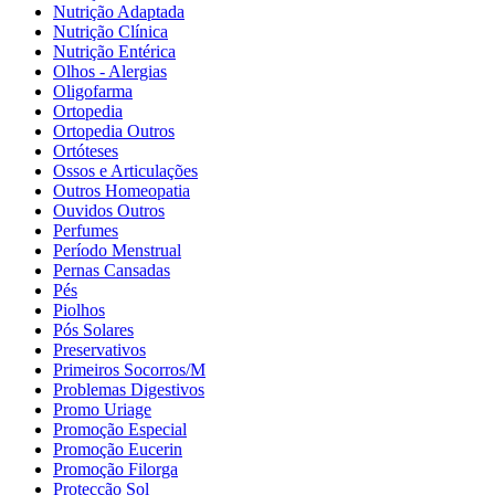
Nutrição Adaptada
Nutrição Clínica
Nutrição Entérica
Olhos - Alergias
Oligofarma
Ortopedia
Ortopedia Outros
Ortóteses
Ossos e Articulações
Outros Homeopatia
Ouvidos Outros
Perfumes
Período Menstrual
Pernas Cansadas
Pés
Piolhos
Pós Solares
Preservativos
Primeiros Socorros/M
Problemas Digestivos
Promo Uriage
Promoção Especial
Promoção Eucerin
Promoção Filorga
Protecção Sol