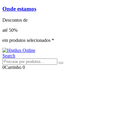
Onde estamos
Descontos de
até 50%
em produtos selecionados *
Search
0
Carrinho
0