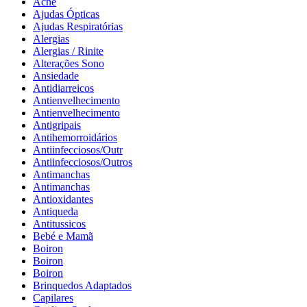
Acne
Ajudas Ópticas
Ajudas Respiratórias
Alergias
Alergias / Rinite
Alterações Sono
Ansiedade
Antidiarreicos
Antienvelhecimento
Antienvelhecimento
Antigripais
Antihemorroidários
Antiinfecciosos/Outr
Antiinfecciosos/Outros
Antimanchas
Antimanchas
Antioxidantes
Antiqueda
Antitussicos
Bebé e Mamã
Boiron
Boiron
Boiron
Brinquedos Adaptados
Capilares