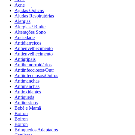
Acne
Ajudas Ópticas
Ajudas Respiratórias
Alergias
Alergias / Rinite
Alterações Sono
Ansiedade
Antidiarreicos
Antienvelhecimento
Antienvelhecimento
Antigripais
Antihemorroidários
Antiinfecciosos/Outr
Antiinfecciosos/Outros
Antimanchas
Antimanchas
Antioxidantes
Antiqueda
Antitussicos
Bebé e Mamã
Boiron
Boiron
Boiron
Brinquedos Adaptados