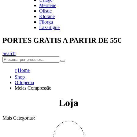
Meritene
Olistic
Klorane
Filorga
Lazartigue
PORTES GRÁTIS A PARTIR DE 55€
Search
Home
Shop
Ortopedia
Meias Compressão
Loja
Mais Categorias: