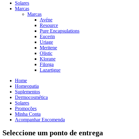
Solares
Marcas
Marcas
Avéne
Resource
Pure Encapsulations
Eucerin
Uriage
Meritene
Olistic
Klorane
Filorga
Lazartigue
Home
Homeopatia
Suplementos
Dermocosmética
Solares
Promoções
Minha Conta
Acompanhar Encomenda
Seleccione um ponto de entrega