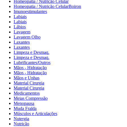
Homeopatia / Nutrição Celular
Homeopatia / Nutrição CelularBoiron
Imunoestimulantes
Labiais
Labiais
Lábios
Lavagem
Lavagem Olho
Laxantes
Laxantes
Limpeza e Desmaq.
Limpeza e Desmaq.
Lubrificantes/Outros
Mãos - Hidratação
Mãos - Hidratação
Mãos e Unhas
Material Cirurgia
Material Cirurgia
Medicamentos
Meias Compressão
Menopausa
Muda Fralda
Músculos e Articulações
Nutergia
Nutrição