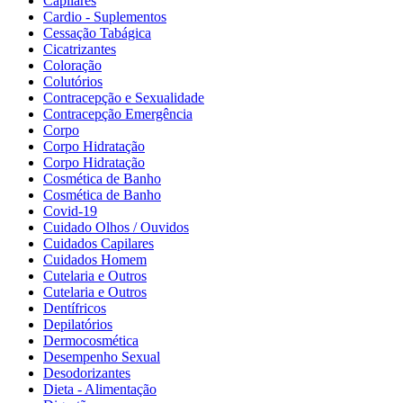
Capilares
Cardio - Suplementos
Cessação Tabágica
Cicatrizantes
Coloração
Colutórios
Contracepção e Sexualidade
Contracepção Emergência
Corpo
Corpo Hidratação
Corpo Hidratação
Cosmética de Banho
Cosmética de Banho
Covid-19
Cuidado Olhos / Ouvidos
Cuidados Capilares
Cuidados Homem
Cutelaria e Outros
Cutelaria e Outros
Dentífricos
Depilatórios
Dermocosmética
Desempenho Sexual
Desodorizantes
Dieta - Alimentação