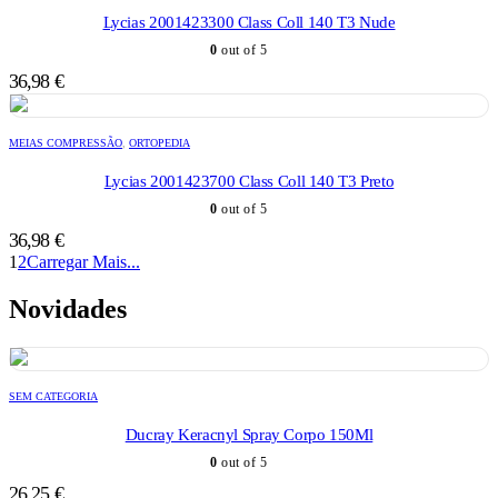
Lycias 2001423300 Class Coll 140 T3 Nude
0
out of 5
36,98
€
MEIAS COMPRESSÃO
,
ORTOPEDIA
Lycias 2001423700 Class Coll 140 T3 Preto
0
out of 5
36,98
€
1
2
Carregar Mais...
Novidades
SEM CATEGORIA
Ducray Keracnyl Spray Corpo 150Ml
0
out of 5
26,25
€