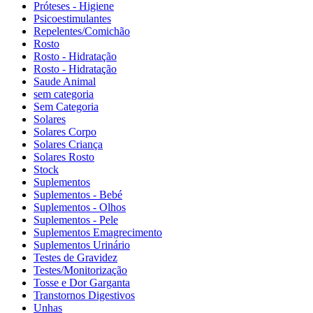
Próteses - Higiene
Psicoestimulantes
Repelentes/Comichão
Rosto
Rosto - Hidratação
Rosto - Hidratação
Saude Animal
sem categoria
Sem Categoria
Solares
Solares Corpo
Solares Criança
Solares Rosto
Stock
Suplementos
Suplementos - Bebé
Suplementos - Olhos
Suplementos - Pele
Suplementos Emagrecimento
Suplementos Urinário
Testes de Gravidez
Testes/Monitorização
Tosse e Dor Garganta
Transtornos Digestivos
Unhas