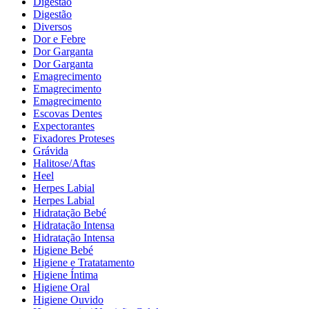
Digestão
Digestão
Diversos
Dor e Febre
Dor Garganta
Dor Garganta
Emagrecimento
Emagrecimento
Emagrecimento
Escovas Dentes
Expectorantes
Fixadores Proteses
Grávida
Halitose/Aftas
Heel
Herpes Labial
Herpes Labial
Hidratação Bebé
Hidratação Intensa
Hidratação Intensa
Higiene Bebé
Higiene e Tratatamento
Higiene Íntima
Higiene Oral
Higiene Ouvido