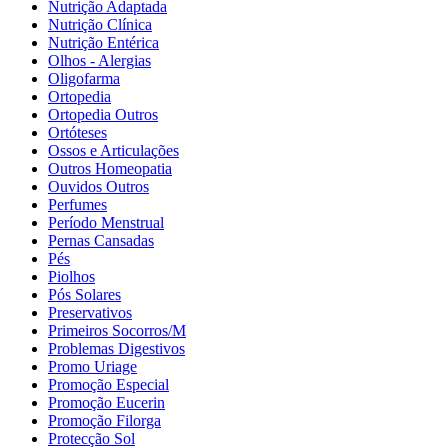
Nutrição Adaptada
Nutrição Clínica
Nutrição Entérica
Olhos - Alergias
Oligofarma
Ortopedia
Ortopedia Outros
Ortóteses
Ossos e Articulações
Outros Homeopatia
Ouvidos Outros
Perfumes
Período Menstrual
Pernas Cansadas
Pés
Piolhos
Pós Solares
Preservativos
Primeiros Socorros/M
Problemas Digestivos
Promo Uriage
Promoção Especial
Promoção Eucerin
Promoção Filorga
Protecção Sol