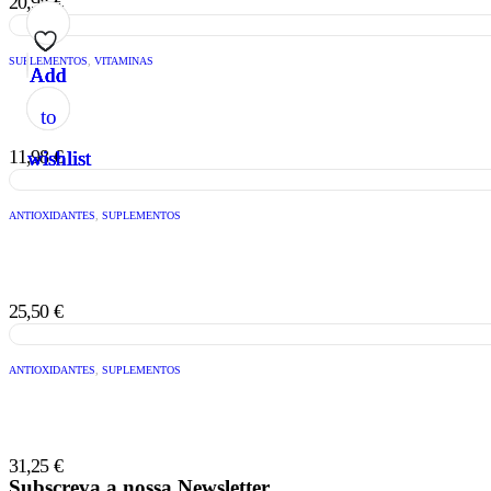
20,98
€
SUPLEMENTOS
,
VITAMINAS
Add
Add
Add
Add
Add
to
to
to
to
to
11,98
€
wishlist
wishlist
wishlist
wishlist
wishlist
ANTIOXIDANTES
,
SUPLEMENTOS
25,50
€
ANTIOXIDANTES
,
SUPLEMENTOS
31,25
€
Subscreva a nossa Newsletter