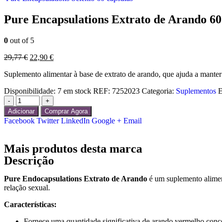
Pure Encapsulations Extrato de Arando 60
0
out of 5
29,77
€
22,90
€
Suplemento alimentar à base de extrato de arando, que ajuda a manter a
Disponibilidade:
7 em stock
REF:
7252023
Categoria:
Suplementos
E
-
+
Adicionar
Comprar Agora
Facebook
Twitter
LinkedIn
Google +
Email
Mais produtos desta marca
Descrição
Pure Endocapsulations Extrato de Arando
é um suplemento alimenta
relação sexual.
Características:
Fornece uma quantidade significativa de arando vermelho conc