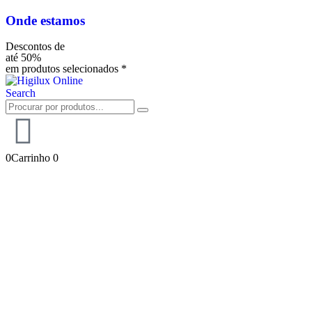
Onde estamos
Descontos de
até 50%
em produtos selecionados *
Search
0
Carrinho
0