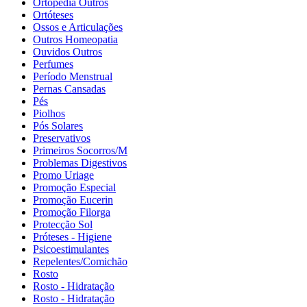
Ortopedia Outros
Ortóteses
Ossos e Articulações
Outros Homeopatia
Ouvidos Outros
Perfumes
Período Menstrual
Pernas Cansadas
Pés
Piolhos
Pós Solares
Preservativos
Primeiros Socorros/M
Problemas Digestivos
Promo Uriage
Promoção Especial
Promoção Eucerin
Promoção Filorga
Protecção Sol
Próteses - Higiene
Psicoestimulantes
Repelentes/Comichão
Rosto
Rosto - Hidratação
Rosto - Hidratação