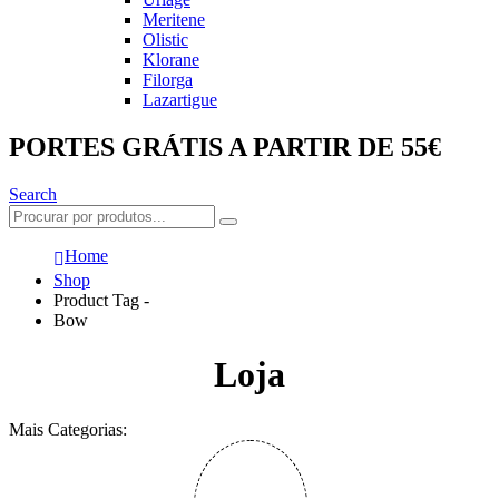
Meritene
Olistic
Klorane
Filorga
Lazartigue
PORTES GRÁTIS A PARTIR DE 55€
Search
Home
Shop
Product Tag -
Bow
Loja
Mais Categorias: