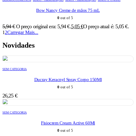
Bow Nancy Creme de mãos 75 mL
0
out of 5
5,94
€
O preço original era: 5,94 €.
5,05
€
O preço atual é: 5,05 €.
1
2
Carregar Mais...
Novidades
SEM CATEGORIA
Ducray Keracnyl Spray Corpo 150Ml
0
out of 5
26,25
€
SEM CATEGORIA
Fisiocrem Cream Active 60Ml
0
out of 5