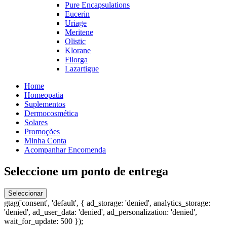
Pure Encapsulations
Eucerin
Uriage
Meritene
Olistic
Klorane
Filorga
Lazartigue
Home
Homeopatia
Suplementos
Dermocosmética
Solares
Promoções
Minha Conta
Acompanhar Encomenda
Seleccione um ponto de entrega
Seleccionar
gtag('consent', 'default', { ad_storage: 'denied', analytics_storage:
'denied', ad_user_data: 'denied', ad_personalization: 'denied',
wait_for_update: 500 });