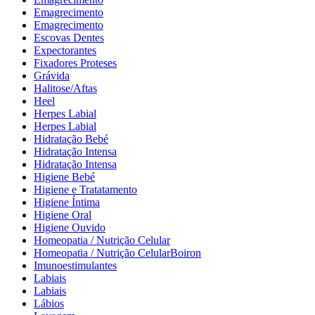
Emagrecimento
Emagrecimento
Escovas Dentes
Expectorantes
Fixadores Proteses
Grávida
Halitose/Aftas
Heel
Herpes Labial
Herpes Labial
Hidratação Bebé
Hidratação Intensa
Hidratação Intensa
Higiene Bebé
Higiene e Tratatamento
Higiene Íntima
Higiene Oral
Higiene Ouvido
Homeopatia / Nutrição Celular
Homeopatia / Nutrição CelularBoiron
Imunoestimulantes
Labiais
Labiais
Lábios