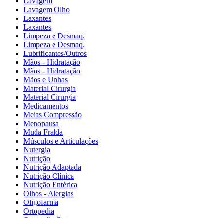
Lavagem
Lavagem Olho
Laxantes
Laxantes
Limpeza e Desmaq.
Limpeza e Desmaq.
Lubrificantes/Outros
Mãos - Hidratação
Mãos - Hidratação
Mãos e Unhas
Material Cirurgia
Material Cirurgia
Medicamentos
Meias Compressão
Menopausa
Muda Fralda
Músculos e Articulações
Nutergia
Nutrição
Nutrição Adaptada
Nutrição Clínica
Nutrição Entérica
Olhos - Alergias
Oligofarma
Ortopedia