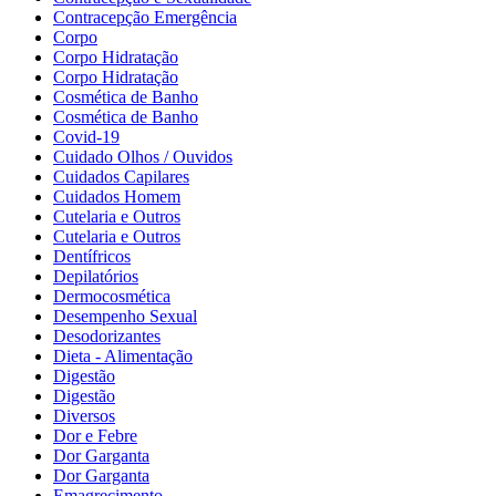
Contracepção Emergência
Corpo
Corpo Hidratação
Corpo Hidratação
Cosmética de Banho
Cosmética de Banho
Covid-19
Cuidado Olhos / Ouvidos
Cuidados Capilares
Cuidados Homem
Cutelaria e Outros
Cutelaria e Outros
Dentífricos
Depilatórios
Dermocosmética
Desempenho Sexual
Desodorizantes
Dieta - Alimentação
Digestão
Digestão
Diversos
Dor e Febre
Dor Garganta
Dor Garganta
Emagrecimento