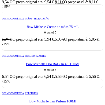
9,54
€
O preço original era: 9,54 €.
8,11
€
O preço atual é: 8,11 €.
-15%
DERMOCOSMÉTICA
,
MÃOS - HIDRATAÇÃO
Bow Michelle Creme de mãos 75 mL
0
out of 5
5,94
€
O preço original era: 5,94 €.
5,05
€
O preço atual é: 5,05 €.
-15%
DERMOCOSMÉTICA
,
DESODORIZANTES
Bow Michelle Deo Roll-On 48H 50Ml
0
out of 5
6,54
€
O preço original era: 6,54 €.
5,56
€
O preço atual é: 5,56 €.
-15%
DERMOCOSMÉTICA
,
PERFUMES
Bow Michelle Eau Parfum 100Ml