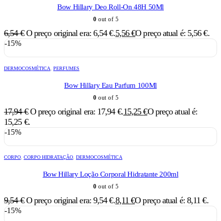
Bow Hillary Deo Roll-On 48H 50Ml
0
out of 5
6,54
€
O preço original era: 6,54 €.
5,56
€
O preço atual é: 5,56 €.
-15%
DERMOCOSMÉTICA
,
PERFUMES
Bow Hillary Eau Parfum 100Ml
0
out of 5
17,94
€
O preço original era: 17,94 €.
15,25
€
O preço atual é:
15,25 €.
-15%
CORPO
,
CORPO HIDRATAÇÃO
,
DERMOCOSMÉTICA
Bow Hillary Loção Corporal Hidratante 200ml
0
out of 5
9,54
€
O preço original era: 9,54 €.
8,11
€
O preço atual é: 8,11 €.
-15%