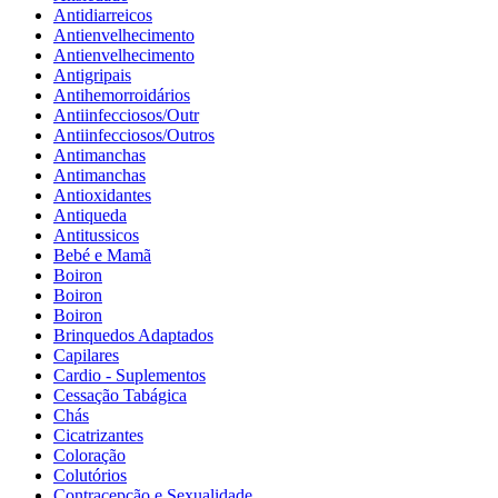
Antidiarreicos
Antienvelhecimento
Antienvelhecimento
Antigripais
Antihemorroidários
Antiinfecciosos/Outr
Antiinfecciosos/Outros
Antimanchas
Antimanchas
Antioxidantes
Antiqueda
Antitussicos
Bebé e Mamã
Boiron
Boiron
Boiron
Brinquedos Adaptados
Capilares
Cardio - Suplementos
Cessação Tabágica
Chás
Cicatrizantes
Coloração
Colutórios
Contracepção e Sexualidade