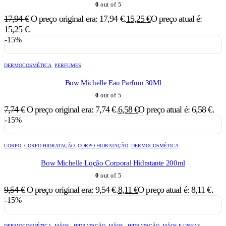
0
out of 5
17,94
€
O preço original era: 17,94 €.
15,25
€
O preço atual é:
15,25 €.
-15%
DERMOCOSMÉTICA
,
PERFUMES
Bow Michelle Eau Parfum 30Ml
0
out of 5
7,74
€
O preço original era: 7,74 €.
6,58
€
O preço atual é: 6,58 €.
-15%
CORPO
,
CORPO HIDRATAÇÃO
,
CORPO HIDRATAÇÃO
,
DERMOCOSMÉTICA
Bow Michelle Loção Corporal Hidratante 200ml
0
out of 5
9,54
€
O preço original era: 9,54 €.
8,11
€
O preço atual é: 8,11 €.
-15%
DERMOCOSMÉTICA
,
MÃOS - HIDRATAÇÃO
,
MÃOS - HIDRATAÇÃO
,
MÃOS E UNHAS