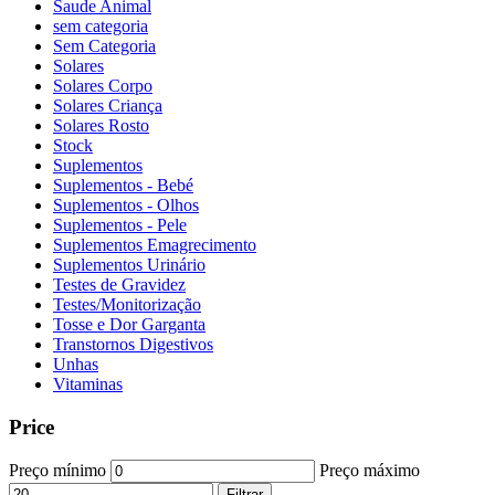
Saude Animal
sem categoria
Sem Categoria
Solares
Solares Corpo
Solares Criança
Solares Rosto
Stock
Suplementos
Suplementos - Bebé
Suplementos - Olhos
Suplementos - Pele
Suplementos Emagrecimento
Suplementos Urinário
Testes de Gravidez
Testes/Monitorização
Tosse e Dor Garganta
Transtornos Digestivos
Unhas
Vitaminas
Price
Preço mínimo
Preço máximo
Filtrar