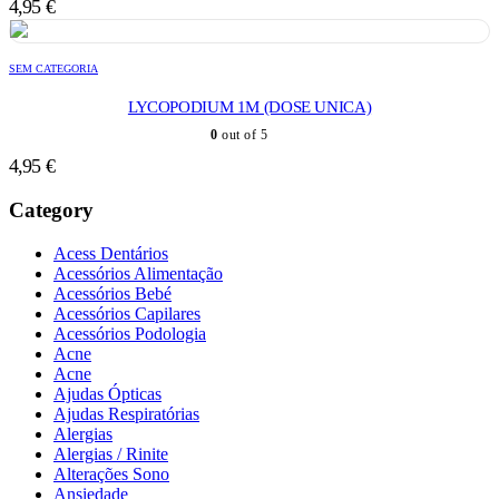
4,95
€
SEM CATEGORIA
LYCOPODIUM 1M (DOSE UNICA)
0
out of 5
4,95
€
Category
Acess Dentários
Acessórios Alimentação
Acessórios Bebé
Acessórios Capilares
Acessórios Podologia
Acne
Acne
Ajudas Ópticas
Ajudas Respiratórias
Alergias
Alergias / Rinite
Alterações Sono
Ansiedade