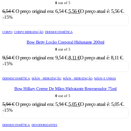
0
out of 5
6,54
€
O preço original era: 6,54 €.
5,56
€
O preço atual é: 5,56 €.
-15%
CORPO
,
CORPO HIDRATAÇÃO
,
DERMOCOSMÉTICA
Bow Betty Loção Corporal Hidratante 200ml
0
out of 5
9,54
€
O preço original era: 9,54 €.
8,11
€
O preço atual é: 8,11 €.
-15%
DERMOCOSMÉTICA
,
MÃOS - HIDRATAÇÃO
,
MÃOS - HIDRATAÇÃO
,
MÃOS E UNHAS
Bow Hillary Creme De Mãos Hidratante Regenerador 75ml
0
out of 5
5,94
€
O preço original era: 5,94 €.
5,05
€
O preço atual é: 5,05 €.
-15%
DERMOCOSMÉTICA
,
DESODORIZANTES