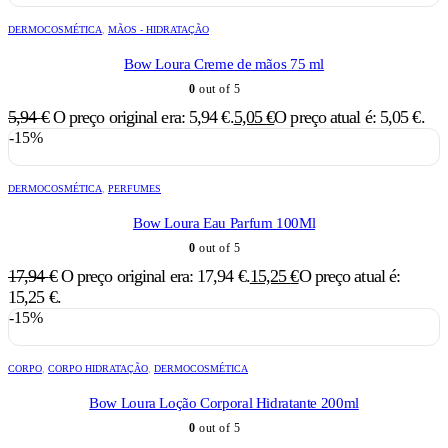
DERMOCOSMÉTICA
,
MÃOS - HIDRATAÇÃO
Bow Loura Creme de mãos 75 ml
0
out of 5
5,94
€
O preço original era: 5,94 €.
5,05
€
O preço atual é: 5,05 €.
-15%
DERMOCOSMÉTICA
,
PERFUMES
Bow Loura Eau Parfum 100Ml
0
out of 5
17,94
€
O preço original era: 17,94 €.
15,25
€
O preço atual é:
15,25 €.
-15%
CORPO
,
CORPO HIDRATAÇÃO
,
DERMOCOSMÉTICA
Bow Loura Loção Corporal Hidratante 200ml
0
out of 5