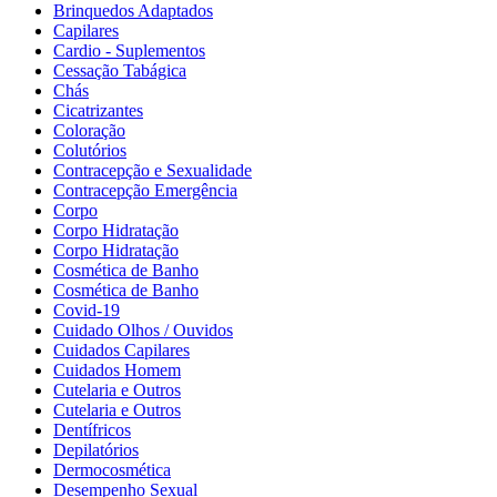
Brinquedos Adaptados
Capilares
Cardio - Suplementos
Cessação Tabágica
Chás
Cicatrizantes
Coloração
Colutórios
Contracepção e Sexualidade
Contracepção Emergência
Corpo
Corpo Hidratação
Corpo Hidratação
Cosmética de Banho
Cosmética de Banho
Covid-19
Cuidado Olhos / Ouvidos
Cuidados Capilares
Cuidados Homem
Cutelaria e Outros
Cutelaria e Outros
Dentífricos
Depilatórios
Dermocosmética
Desempenho Sexual