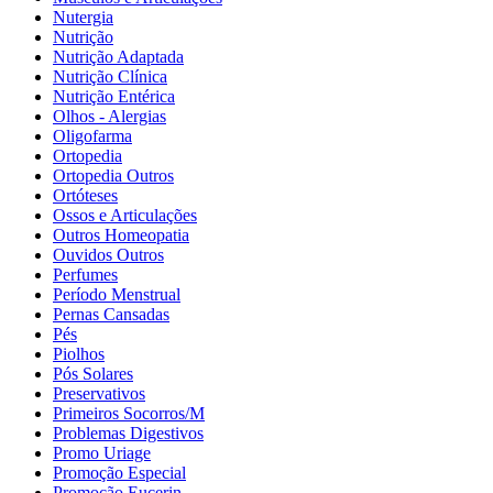
Nutergia
Nutrição
Nutrição Adaptada
Nutrição Clínica
Nutrição Entérica
Olhos - Alergias
Oligofarma
Ortopedia
Ortopedia Outros
Ortóteses
Ossos e Articulações
Outros Homeopatia
Ouvidos Outros
Perfumes
Período Menstrual
Pernas Cansadas
Pés
Piolhos
Pós Solares
Preservativos
Primeiros Socorros/M
Problemas Digestivos
Promo Uriage
Promoção Especial
Promoção Eucerin