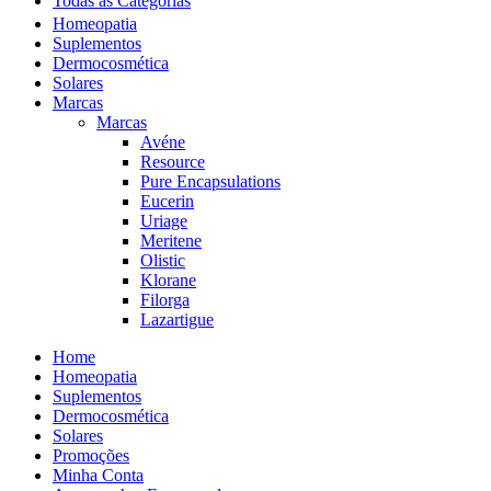
Todas as Categorias
Homeopatia
Suplementos
Dermocosmética
Solares
Marcas
Marcas
Avéne
Resource
Pure Encapsulations
Eucerin
Uriage
Meritene
Olistic
Klorane
Filorga
Lazartigue
Home
Homeopatia
Suplementos
Dermocosmética
Solares
Promoções
Minha Conta