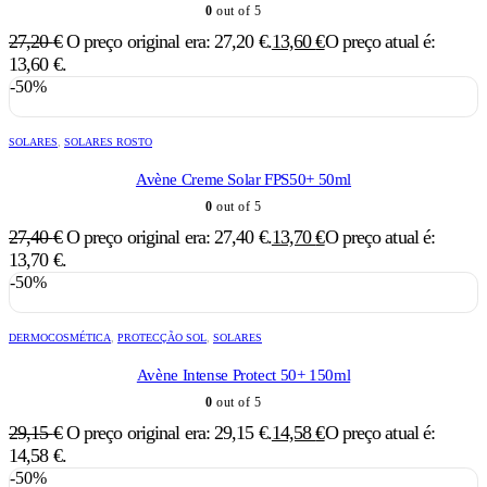
0
out of 5
27,20
€
O preço original era: 27,20 €.
13,60
€
O preço atual é:
13,60 €.
-50%
SOLARES
,
SOLARES ROSTO
Avène Creme Solar FPS50+ 50ml
0
out of 5
27,40
€
O preço original era: 27,40 €.
13,70
€
O preço atual é:
13,70 €.
-50%
DERMOCOSMÉTICA
,
PROTECÇÃO SOL
,
SOLARES
Avène Intense Protect 50+ 150ml
0
out of 5
29,15
€
O preço original era: 29,15 €.
14,58
€
O preço atual é:
14,58 €.
-50%