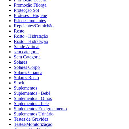
Promoção Filorga
Protecção Sol
Próteses - Higiene
Psicoestimulantes
Repelentes/Comichão
Rosto
Rosto - Hidratação
Rosto - Hidratação
Saude Animal
sem categoria
Sem Categoria
Solares
Solares Corpo
Solares Criança
Solares Rosto
Stock
Suplementos
Suplementos - Bebé
Suplementos - Olhos
Suplementos - Pele
Suplementos Emagrecimento
Suplementos Urinário
Testes de Gravidez
Testes/Monitorização