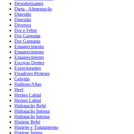
Desodorizantes
Dieta - Alimentação
Digestão
Digestão
Diversos
Dor e Febre
Dor Garganta
Dor Garganta
Emagrecimento
Emagrecimento
Emagrecimento
Escovas Dentes
Expectorantes
Fixadores Proteses
Grávida
Halitose/Aftas
Heel
Herpes Labial
Herpes Labial
Hidratação Bebé
Hidratação Intensa
Hidratação Intensa
Higiene Bebé
Higiene e Tratatamento
Higiene Íntima