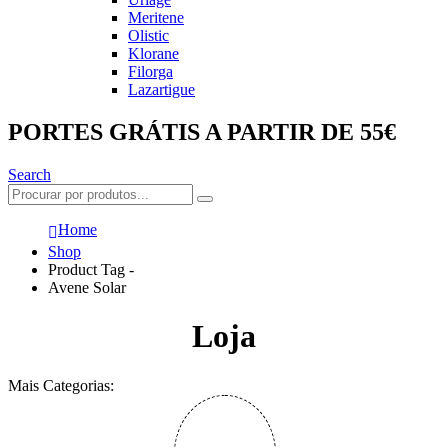
Meritene
Olistic
Klorane
Filorga
Lazartigue
PORTES GRÁTIS A PARTIR DE 55€
Search
Home
Shop
Product Tag -
Avene Solar
Loja
Mais Categorias: