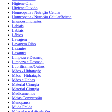
Higiene Oral
Higiene Ouvido
Homeopatia / Nutrição Celular
Homeopatia / Nutrição CelularBoiron
Imunoestimulantes
Labiais
Labiais
Lábios
Lavagem
Lavagem Olho
Laxantes
Laxantes
Limpeza e Desmaq.
Limpeza e Desmaq.
Lubrificantes/Outros
Mãos - Hidratação
Mãos - Hidratação
Mãos e Unhas
Material Cirurgia
Material Cirurgia
Medicamentos
Meias Compressão
Menopausa
Muda Fralda
Músculos e Articulações