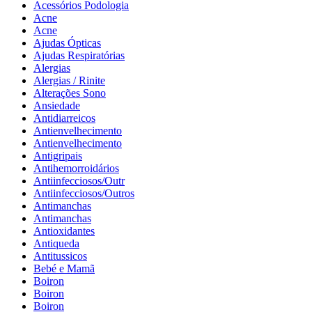
Acessórios Podologia
Acne
Acne
Ajudas Ópticas
Ajudas Respiratórias
Alergias
Alergias / Rinite
Alterações Sono
Ansiedade
Antidiarreicos
Antienvelhecimento
Antienvelhecimento
Antigripais
Antihemorroidários
Antiinfecciosos/Outr
Antiinfecciosos/Outros
Antimanchas
Antimanchas
Antioxidantes
Antiqueda
Antitussicos
Bebé e Mamã
Boiron
Boiron
Boiron