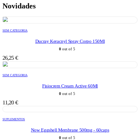
Novidades
SEM CATEGORIA
Ducray Keracnyl Spray Corpo 150Ml
0
out of 5
26,25
€
SEM CATEGORIA
Fisiocrem Cream Active 60Ml
0
out of 5
11,20
€
SUPLEMENTOS
Now Eggshell Membrane 500mg - 60caps
0
out of 5