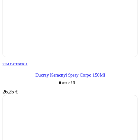
SEM CATEGORIA
Ducray Keracnyl Spray Corpo 150Ml
0
out of 5
26,25
€