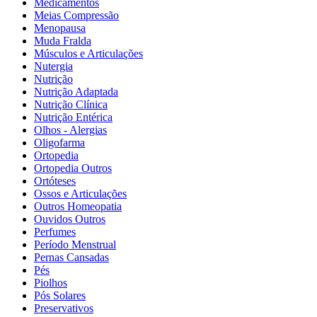
Medicamentos
Meias Compressão
Menopausa
Muda Fralda
Músculos e Articulações
Nutergia
Nutrição
Nutrição Adaptada
Nutrição Clínica
Nutrição Entérica
Olhos - Alergias
Oligofarma
Ortopedia
Ortopedia Outros
Ortóteses
Ossos e Articulações
Outros Homeopatia
Ouvidos Outros
Perfumes
Período Menstrual
Pernas Cansadas
Pés
Piolhos
Pós Solares
Preservativos