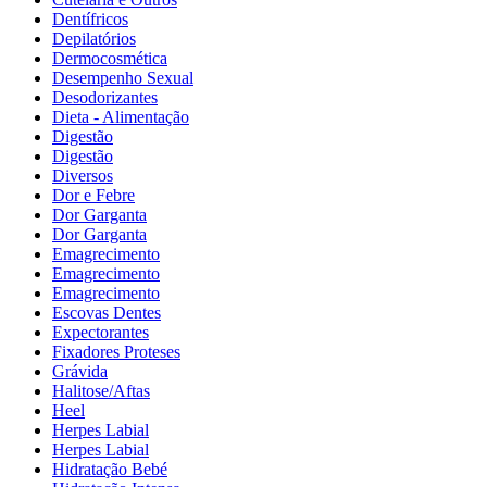
Dentífricos
Depilatórios
Dermocosmética
Desempenho Sexual
Desodorizantes
Dieta - Alimentação
Digestão
Digestão
Diversos
Dor e Febre
Dor Garganta
Dor Garganta
Emagrecimento
Emagrecimento
Emagrecimento
Escovas Dentes
Expectorantes
Fixadores Proteses
Grávida
Halitose/Aftas
Heel
Herpes Labial
Herpes Labial
Hidratação Bebé