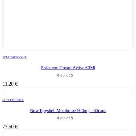
SEM CATEGORIA
Fisiocrem Cream Active 60Ml
0
out of 5
11,20
€
SUPLEMENTOS
Now Eggshell Membrane 500mg - 60caps
0
out of 5
77,50
€