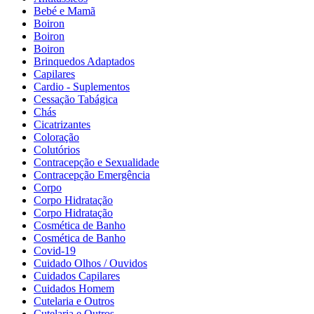
Bebé e Mamã
Boiron
Boiron
Boiron
Brinquedos Adaptados
Capilares
Cardio - Suplementos
Cessação Tabágica
Chás
Cicatrizantes
Coloração
Colutórios
Contracepção e Sexualidade
Contracepção Emergência
Corpo
Corpo Hidratação
Corpo Hidratação
Cosmética de Banho
Cosmética de Banho
Covid-19
Cuidado Olhos / Ouvidos
Cuidados Capilares
Cuidados Homem
Cutelaria e Outros
Cutelaria e Outros