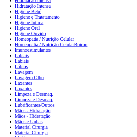
Hidratação Intensa
Hidratação Intensa
Higiene Bebé
Higiene e Tratatamento
Higiene Íntima
Higiene Oral
Higiene Ouvido
Homeopatia / Nutrição Celular
Homeopatia / Nutrição CelularBoiron
Imunoestimulantes
Labiais
Labiais
Lábios
Lavagem
Lavagem Olho
Laxantes
Laxantes
Limpeza e Desmaq.
Limpeza e Desmaq.
Lubrificantes/Outros
Mãos - Hidratação
Mãos - Hidratação
Mãos e Unhas
Material Cirurgia
Material Cirurgia