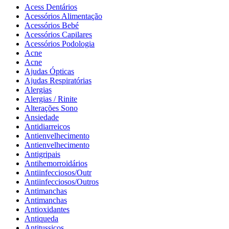
Acess Dentários
Acessórios Alimentação
Acessórios Bebé
Acessórios Capilares
Acessórios Podologia
Acne
Acne
Ajudas Ópticas
Ajudas Respiratórias
Alergias
Alergias / Rinite
Alterações Sono
Ansiedade
Antidiarreicos
Antienvelhecimento
Antienvelhecimento
Antigripais
Antihemorroidários
Antiinfecciosos/Outr
Antiinfecciosos/Outros
Antimanchas
Antimanchas
Antioxidantes
Antiqueda
Antitussicos