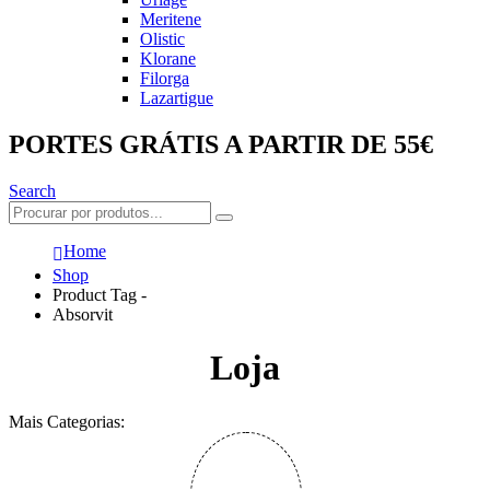
Meritene
Olistic
Klorane
Filorga
Lazartigue
PORTES GRÁTIS A PARTIR DE 55€
Search
Home
Shop
Product Tag -
Absorvit
Loja
Mais Categorias: