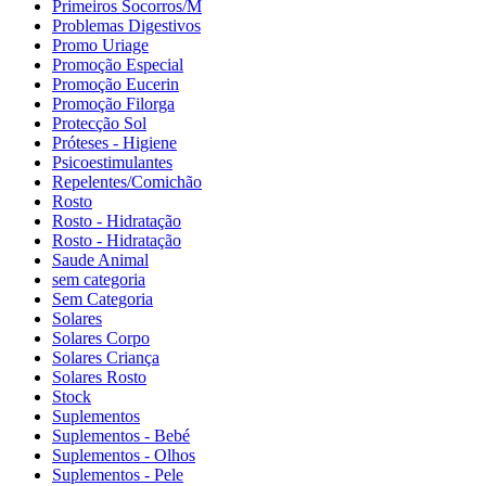
Primeiros Socorros/M
Problemas Digestivos
Promo Uriage
Promoção Especial
Promoção Eucerin
Promoção Filorga
Protecção Sol
Próteses - Higiene
Psicoestimulantes
Repelentes/Comichão
Rosto
Rosto - Hidratação
Rosto - Hidratação
Saude Animal
sem categoria
Sem Categoria
Solares
Solares Corpo
Solares Criança
Solares Rosto
Stock
Suplementos
Suplementos - Bebé
Suplementos - Olhos
Suplementos - Pele