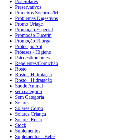
Pós Solares
Preservativos
Primeiros Socorros/M
Problemas Digestivos
Promo Uriage
Promoção Especial
Promoção Eucerin
Promoção Filorga
Protecção Sol
Próteses - Higiene
Psicoestimulantes
Repelentes/Comichão
Rosto
Rosto - Hidratação
Rosto - Hidratação
Saude Animal
sem categoria
Sem Categoria
Solares
Solares Corpo
Solares Criança
Solares Rosto
Stock
Suplementos
Suplementos - Bebé