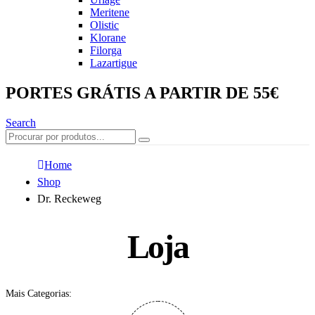
Meritene
Olistic
Klorane
Filorga
Lazartigue
PORTES GRÁTIS A PARTIR DE 55€
Search
Home
Shop
Dr. Reckeweg
Loja
Mais Categorias: