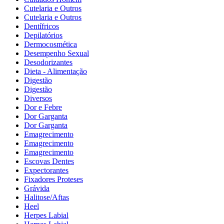
Cutelaria e Outros
Cutelaria e Outros
Dentífricos
Depilatórios
Dermocosmética
Desempenho Sexual
Desodorizantes
Dieta - Alimentação
Digestão
Digestão
Diversos
Dor e Febre
Dor Garganta
Dor Garganta
Emagrecimento
Emagrecimento
Emagrecimento
Escovas Dentes
Expectorantes
Fixadores Proteses
Grávida
Halitose/Aftas
Heel
Herpes Labial