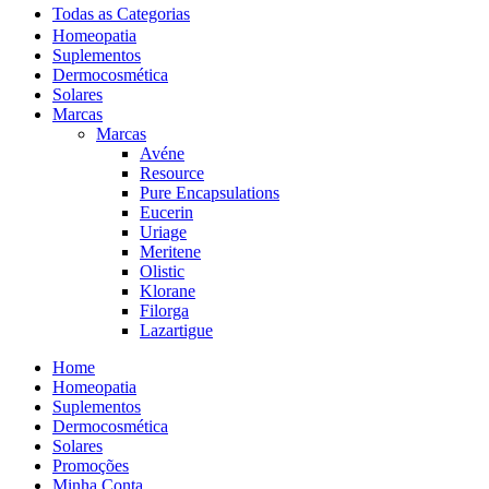
Todas as Categorias
Homeopatia
Suplementos
Dermocosmética
Solares
Marcas
Marcas
Avéne
Resource
Pure Encapsulations
Eucerin
Uriage
Meritene
Olistic
Klorane
Filorga
Lazartigue
Home
Homeopatia
Suplementos
Dermocosmética
Solares
Promoções
Minha Conta