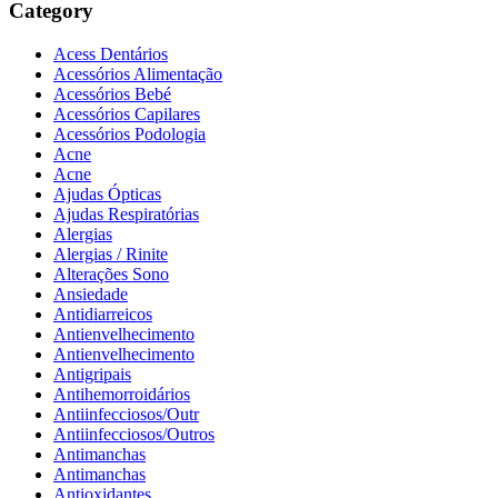
Category
Acess Dentários
Acessórios Alimentação
Acessórios Bebé
Acessórios Capilares
Acessórios Podologia
Acne
Acne
Ajudas Ópticas
Ajudas Respiratórias
Alergias
Alergias / Rinite
Alterações Sono
Ansiedade
Antidiarreicos
Antienvelhecimento
Antienvelhecimento
Antigripais
Antihemorroidários
Antiinfecciosos/Outr
Antiinfecciosos/Outros
Antimanchas
Antimanchas
Antioxidantes