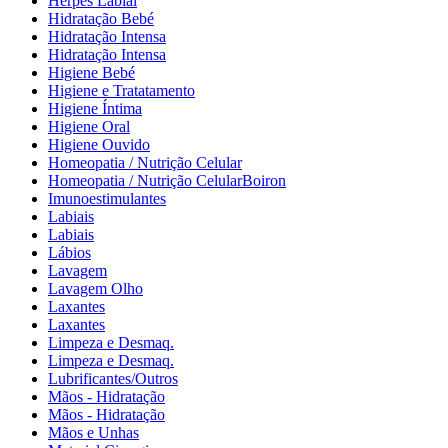
Herpes Labial
Hidratação Bebé
Hidratação Intensa
Hidratação Intensa
Higiene Bebé
Higiene e Tratatamento
Higiene Íntima
Higiene Oral
Higiene Ouvido
Homeopatia / Nutrição Celular
Homeopatia / Nutrição CelularBoiron
Imunoestimulantes
Labiais
Labiais
Lábios
Lavagem
Lavagem Olho
Laxantes
Laxantes
Limpeza e Desmaq.
Limpeza e Desmaq.
Lubrificantes/Outros
Mãos - Hidratação
Mãos - Hidratação
Mãos e Unhas