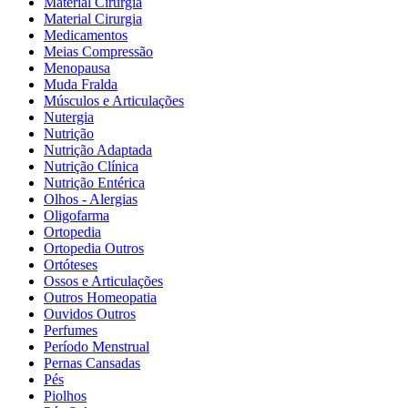
Material Cirurgia
Material Cirurgia
Medicamentos
Meias Compressão
Menopausa
Muda Fralda
Músculos e Articulações
Nutergia
Nutrição
Nutrição Adaptada
Nutrição Clínica
Nutrição Entérica
Olhos - Alergias
Oligofarma
Ortopedia
Ortopedia Outros
Ortóteses
Ossos e Articulações
Outros Homeopatia
Ouvidos Outros
Perfumes
Período Menstrual
Pernas Cansadas
Pés
Piolhos