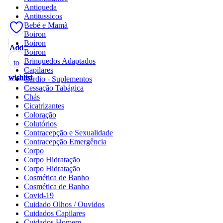
Antiqueda
Antitussicos
Bebé e Mamã
Boiron
Boiron
Add
Add
Add
Add
Add
Add
Add
Add
Add
Add
Add
Add
Boiron
Brinquedos Adaptados
to
to
to
to
to
to
to
to
to
to
to
to
Capilares
wishlist
wishlist
wishlist
wishlist
wishlist
wishlist
wishlist
wishlist
wishlist
wishlist
wishlist
wishlist
Cardio - Suplementos
Cessação Tabágica
Chás
Cicatrizantes
Coloração
Colutórios
Contracepção e Sexualidade
Contracepção Emergência
Corpo
Corpo Hidratação
Corpo Hidratação
Cosmética de Banho
Cosmética de Banho
Covid-19
Cuidado Olhos / Ouvidos
Cuidados Capilares
Cuidados Homem