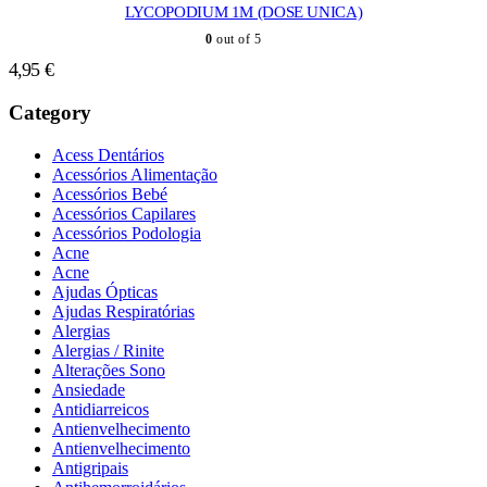
LYCOPODIUM 1M (DOSE UNICA)
0
out of 5
4,95
€
Category
Acess Dentários
Acessórios Alimentação
Acessórios Bebé
Acessórios Capilares
Acessórios Podologia
Acne
Acne
Ajudas Ópticas
Ajudas Respiratórias
Alergias
Alergias / Rinite
Alterações Sono
Ansiedade
Antidiarreicos
Antienvelhecimento
Antienvelhecimento
Antigripais