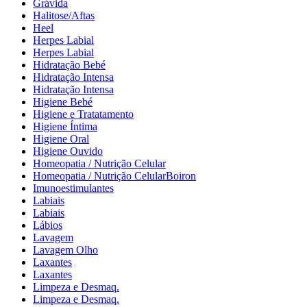
Grávida
Halitose/Aftas
Heel
Herpes Labial
Herpes Labial
Hidratação Bebé
Hidratação Intensa
Hidratação Intensa
Higiene Bebé
Higiene e Tratatamento
Higiene Íntima
Higiene Oral
Higiene Ouvido
Homeopatia / Nutrição Celular
Homeopatia / Nutrição CelularBoiron
Imunoestimulantes
Labiais
Labiais
Lábios
Lavagem
Lavagem Olho
Laxantes
Laxantes
Limpeza e Desmaq.
Limpeza e Desmaq.