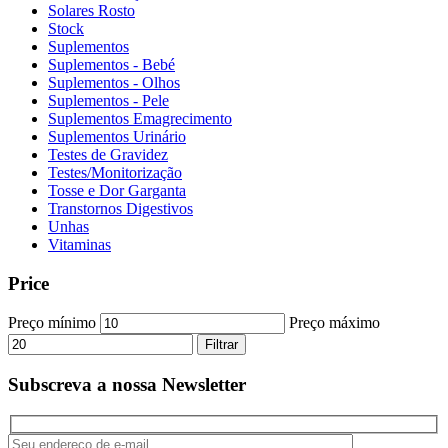
Solares Rosto
Stock
Suplementos
Suplementos - Bebé
Suplementos - Olhos
Suplementos - Pele
Suplementos Emagrecimento
Suplementos Urinário
Testes de Gravidez
Testes/Monitorização
Tosse e Dor Garganta
Transtornos Digestivos
Unhas
Vitaminas
Price
Preço mínimo
Preço máximo
Filtrar
Subscreva a nossa Newsletter