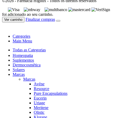
©2026 - Farmácia Higilux - Todos os direitos reservados
foi adicionado ao seu carrinho.
Finalizar compras
Ver carrinho
Categories
Main Menu
Todas as Categorias
Homeopatia
Suplementos
Dermocosmética
Solares
Marcas
Marcas
Avéne
Resource
Pure Encapsulations
Eucerin
Uriage
Meritene
Olistic
Klorane