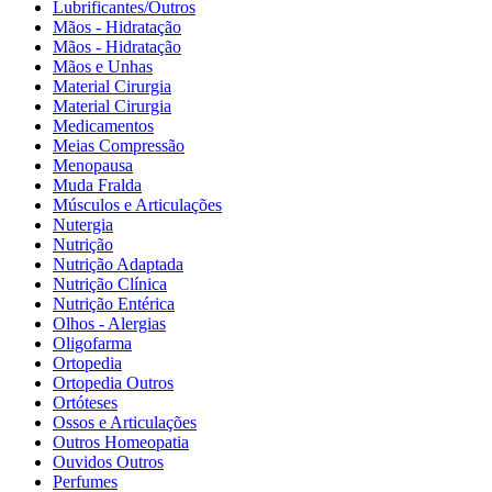
Lubrificantes/Outros
Mãos - Hidratação
Mãos - Hidratação
Mãos e Unhas
Material Cirurgia
Material Cirurgia
Medicamentos
Meias Compressão
Menopausa
Muda Fralda
Músculos e Articulações
Nutergia
Nutrição
Nutrição Adaptada
Nutrição Clínica
Nutrição Entérica
Olhos - Alergias
Oligofarma
Ortopedia
Ortopedia Outros
Ortóteses
Ossos e Articulações
Outros Homeopatia
Ouvidos Outros
Perfumes