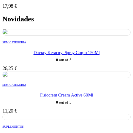
17,98
€
Novidades
SEM CATEGORIA
Ducray Keracnyl Spray Corpo 150Ml
0
out of 5
26,25
€
SEM CATEGORIA
Fisiocrem Cream Active 60Ml
0
out of 5
11,20
€
SUPLEMENTOS