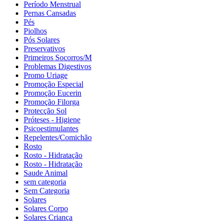
Período Menstrual
Pernas Cansadas
Pés
Piolhos
Pós Solares
Preservativos
Primeiros Socorros/M
Problemas Digestivos
Promo Uriage
Promoção Especial
Promoção Eucerin
Promoção Filorga
Protecção Sol
Próteses - Higiene
Psicoestimulantes
Repelentes/Comichão
Rosto
Rosto - Hidratação
Rosto - Hidratação
Saude Animal
sem categoria
Sem Categoria
Solares
Solares Corpo
Solares Criança