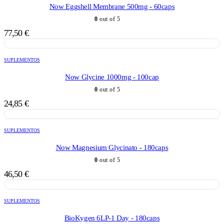
Now Eggshell Membrane 500mg - 60caps
0
out of 5
77,50
€
SUPLEMENTOS
Now Glycine 1000mg - 100cap
0
out of 5
24,85
€
SUPLEMENTOS
Now Magnesium Glycinato - 180caps
0
out of 5
46,50
€
SUPLEMENTOS
BioKygen 6LP-1 Day - 180caps