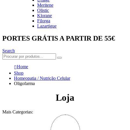
Meritene
Olistic
Klorane
Filorga
Lazartigue
PORTES GRÁTIS A PARTIR DE 55€
Search
Home
Shop
Homeopatia / Nutrição Celular
Oligofarma
Loja
Mais Categorias: