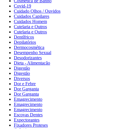
Cosmética de Banho
Covid-19
Cuidado Olhos / Ouvidos
Cuidados Capilares
Cuidados Homem
Cutelaria e Outros
Cutelaria e Outros
Dentífricos
Depilatórios
Dermocosmética
Desempenho Sexual
Desodorizantes
Dieta - Alimentação
Digestão
Digestão
Diversos
Dor e Febre
Dor Garganta
Dor Garganta
Emagrecimento
Emagrecimento
Emagrecimento
Escovas Dentes
Expectorantes
Fixadores Proteses