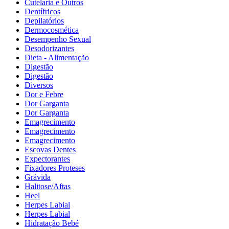
Cutelaria e Outros
Dentífricos
Depilatórios
Dermocosmética
Desempenho Sexual
Desodorizantes
Dieta - Alimentação
Digestão
Digestão
Diversos
Dor e Febre
Dor Garganta
Dor Garganta
Emagrecimento
Emagrecimento
Emagrecimento
Escovas Dentes
Expectorantes
Fixadores Proteses
Grávida
Halitose/Aftas
Heel
Herpes Labial
Herpes Labial
Hidratação Bebé