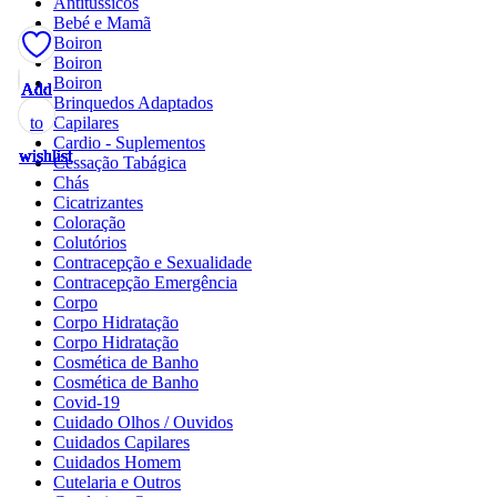
Antitussicos
Bebé e Mamã
Boiron
Boiron
Boiron
Add
Add
Add
Add
Add
Add
Add
Add
Add
Add
Add
Add
Brinquedos Adaptados
Capilares
to
to
to
to
to
to
to
to
to
to
to
to
Cardio - Suplementos
wishlist
wishlist
wishlist
wishlist
wishlist
wishlist
wishlist
wishlist
wishlist
wishlist
wishlist
wishlist
Cessação Tabágica
Chás
Cicatrizantes
Coloração
Colutórios
Contracepção e Sexualidade
Contracepção Emergência
Corpo
Corpo Hidratação
Corpo Hidratação
Cosmética de Banho
Cosmética de Banho
Covid-19
Cuidado Olhos / Ouvidos
Cuidados Capilares
Cuidados Homem
Cutelaria e Outros