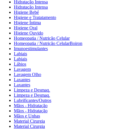
Hidratação Intensa
Hidratação Intensa
Higiene Bebé
Higiene e Tratatamento
Higiene Íntima
Higiene Oral
Higiene Ouvido
Homeopatia / Nutrição Celular
Homeopatia / Nutrição CelularBoiron
Imunoestimulantes
Labiais
Labiais
Lábios
Lavagem
Lavagem Olho
Laxantes
Laxantes
Limpeza e Desmaq.
Limpeza e Desmaq.
Lubrificantes/Outros
Mãos - Hidratação
Mãos - Hidratação
Mãos e Unhas
Material Cirurgia
Material Cirurgia