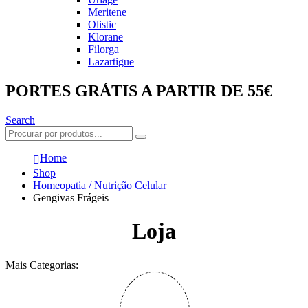
Meritene
Olistic
Klorane
Filorga
Lazartigue
PORTES GRÁTIS A PARTIR DE 55€
Search
Home
Shop
Homeopatia / Nutrição Celular
Gengivas Frágeis
Loja
Mais Categorias: