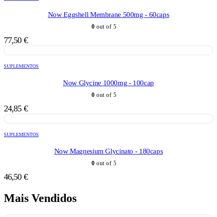
Now Eggshell Membrane 500mg - 60caps
0
out of 5
77,50
€
SUPLEMENTOS
Now Glycine 1000mg - 100cap
0
out of 5
24,85
€
SUPLEMENTOS
Now Magnesium Glycinato - 180caps
0
out of 5
46,50
€
Mais Vendidos