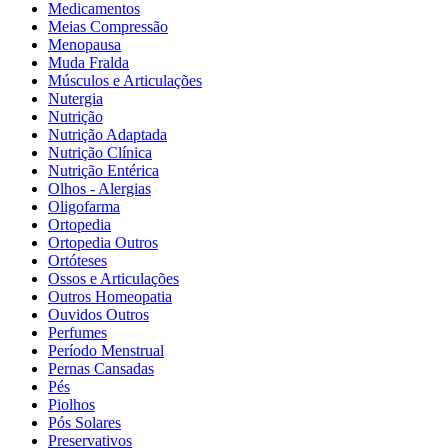
Medicamentos
Meias Compressão
Menopausa
Muda Fralda
Músculos e Articulações
Nutergia
Nutrição
Nutrição Adaptada
Nutrição Clínica
Nutrição Entérica
Olhos - Alergias
Oligofarma
Ortopedia
Ortopedia Outros
Ortóteses
Ossos e Articulações
Outros Homeopatia
Ouvidos Outros
Perfumes
Período Menstrual
Pernas Cansadas
Pés
Piolhos
Pós Solares
Preservativos