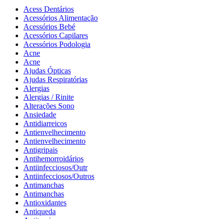
Acess Dentários
Acessórios Alimentação
Acessórios Bebé
Acessórios Capilares
Acessórios Podologia
Acne
Acne
Ajudas Ópticas
Ajudas Respiratórias
Alergias
Alergias / Rinite
Alterações Sono
Ansiedade
Antidiarreicos
Antienvelhecimento
Antienvelhecimento
Antigripais
Antihemorroidários
Antiinfecciosos/Outr
Antiinfecciosos/Outros
Antimanchas
Antimanchas
Antioxidantes
Antiqueda