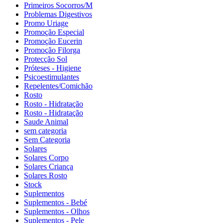
Primeiros Socorros/M
Problemas Digestivos
Promo Uriage
Promoção Especial
Promoção Eucerin
Promoção Filorga
Protecção Sol
Próteses - Higiene
Psicoestimulantes
Repelentes/Comichão
Rosto
Rosto - Hidratação
Rosto - Hidratação
Saude Animal
sem categoria
Sem Categoria
Solares
Solares Corpo
Solares Criança
Solares Rosto
Stock
Suplementos
Suplementos - Bebé
Suplementos - Olhos
Suplementos - Pele