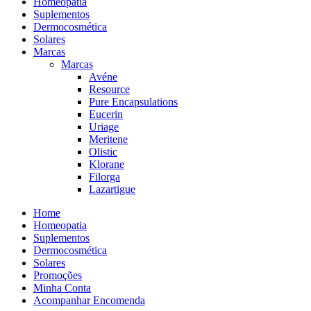
Homeopatia
Suplementos
Dermocosmética
Solares
Marcas
Marcas
Avéne
Resource
Pure Encapsulations
Eucerin
Uriage
Meritene
Olistic
Klorane
Filorga
Lazartigue
Home
Homeopatia
Suplementos
Dermocosmética
Solares
Promoções
Minha Conta
Acompanhar Encomenda