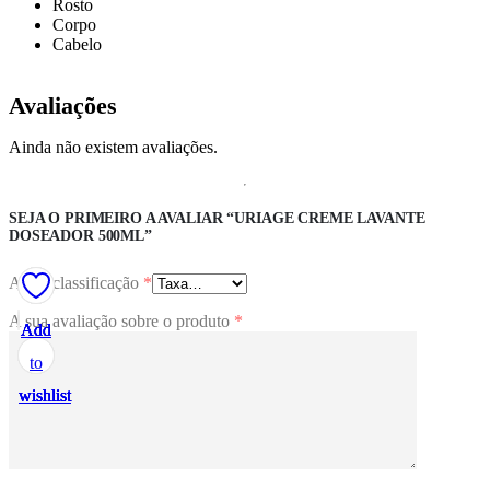
Rosto
Corpo
Cabelo
Avaliações
Ainda não existem avaliações.
SEJA O PRIMEIRO A AVALIAR “URIAGE CREME LAVANTE
DOSEADOR 500ML”
A sua classificação
*
A sua avaliação sobre o produto
*
Add
Add
Add
Add
Add
to
to
to
to
to
wishlist
wishlist
wishlist
wishlist
wishlist