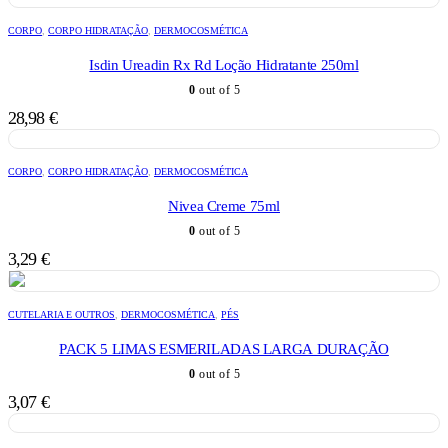
CORPO
,
CORPO HIDRATAÇÃO
,
DERMOCOSMÉTICA
Isdin Ureadin Rx Rd Loção Hidratante 250ml
0
out of 5
28,98
€
CORPO
,
CORPO HIDRATAÇÃO
,
DERMOCOSMÉTICA
Nivea Creme 75ml
0
out of 5
3,29
€
CUTELARIA E OUTROS
,
DERMOCOSMÉTICA
,
PÉS
PACK 5 LIMAS ESMERILADAS LARGA DURAÇÃO
0
out of 5
3,07
€