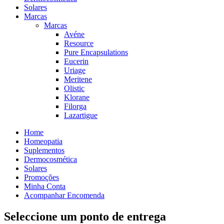
Solares
Marcas
Marcas
Avéne
Resource
Pure Encapsulations
Eucerin
Uriage
Meritene
Olistic
Klorane
Filorga
Lazartigue
Home
Homeopatia
Suplementos
Dermocosmética
Solares
Promoções
Minha Conta
Acompanhar Encomenda
Seleccione um ponto de entrega