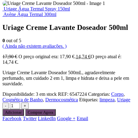
Uriage Água Termal Spray 150ml
Avène Água Termal 300ml
Uriage Creme Lavante Doseador 500ml
0
out of 5
( Ainda não existem avaliações. )
17,90
€
O preço original era: 17,90 €.
14,74
€
O preço atual é:
14,74 €.
Uriage Creme Lavante Doseador 500mL, agradavelmente
perfumado, um cuidado 2 em 1, limpa e hidrata e deixa a pele em
suavidade.
Disponibilidade:
3 em stock
REF:
6547224
Categorias:
Corpo
,
Cosmética de Banho
,
Dermocosmética
Etiquetas:
limpeza
,
Uriage
-
+
Adicionar
Comprar Agora
Facebook
Twitter
LinkedIn
Google +
Email