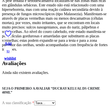
A pele irritada e sebodescamativa localizam-se nas zonas mais ricas
em glândulas sebáceas. Este estado não está relacionado com uma
hiperseborreia, mas com uma reação cutânea secundária devido à
presença de fungos microscópicos (tipo Malassezia). Manifestam-se
através de placas vermelhas mais ou menos descamativas (células
mortas), por vezes, muito irritantes, que se encontram em locais
muito precisos: sulcos nasogenianos, asas do nariz, pálpebras e
sobrancelhas. Ao nível do couro cabeludo, este estado manifesta-se
por películas gordurosas e amareladas que substituem as placas
vermelhas; estas podem expandir-se para a testa e para a zona
Add
Add
Add
Add
Add
posterior das orelhas, sendo acompanhadas com frequência de fortes
irritações.
to
to
to
to
to
wishlist
wishlist
wishlist
wishlist
wishlist
Avaliações
Ainda não existem avaliações.
SEJA O PRIMEIRO A AVALIAR “DUCRAY KELUAL DS CREME
40ML”
A sua classificação
*