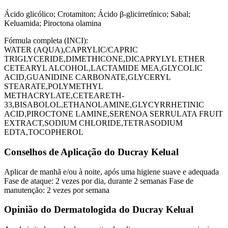
Ácido glicólico; Crotamiton; Ácido β-glicirretínico; Sabal;
Keluamida; Piroctona olamina
Fórmula completa (INCI):
WATER (AQUA),CAPRYLIC/CAPRIC
TRIGLYCERIDE,DIMETHICONE,DICAPRYLYL ETHER
CETEARYL ALCOHOL,LACTAMIDE MEA,GLYCOLIC
ACID,GUANIDINE CARBONATE,GLYCERYL
STEARATE,POLYMETHYL
METHACRYLATE,CETEARETH-
33,BISABOLOL,ETHANOLAMINE,GLYCYRRHETINIC
ACID,PIROCTONE LAMINE,SERENOA SERRULATA FRUIT
EXTRACT,SODIUM CHLORIDE,TETRASODIUM
EDTA,TOCOPHEROL
Conselhos de Aplicação do Ducray Kelual
Aplicar de manhã e/ou à noite, após uma higiene suave e adequada
Fase de ataque: 2 vezes por dia, durante 2 semanas Fase de
manutenção: 2 vezes por semana
Opinião do Dermatologida do Ducray Kelual