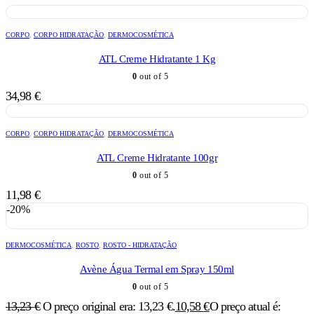
CORPO
,
CORPO HIDRATAÇÃO
,
DERMOCOSMÉTICA
ATL Creme Hidratante 1 Kg
0
out of 5
34,98
€
CORPO
,
CORPO HIDRATAÇÃO
,
DERMOCOSMÉTICA
ATL Creme Hidratante 100gr
0
out of 5
11,98
€
-20%
DERMOCOSMÉTICA
,
ROSTO
,
ROSTO - HIDRATAÇÃO
Avène Água Termal em Spray 150ml
0
out of 5
13,23
€
O preço original era: 13,23 €.
10,58
€
O preço atual é: