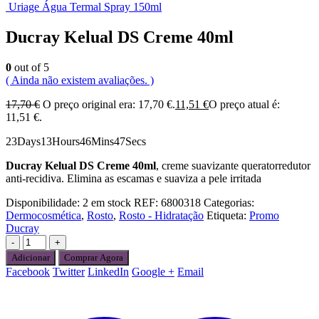
Uriage Água Termal Spray 150ml
Ducray Kelual DS Creme 40ml
0
out of 5
( Ainda não existem avaliações. )
17,70
€
O preço original era: 17,70 €.
11,51
€
O preço atual é:
11,51 €.
23
Days
13
Hours
46
Mins
47
Secs
Ducray Kelual DS Creme 40ml
, creme suavizante queratorredutor
anti-recidiva. Elimina as escamas e suaviza a pele irritada
Disponibilidade:
2 em stock
REF:
6800318
Categorias:
Dermocosmética
,
Rosto
,
Rosto - Hidratação
Etiqueta:
Promo
Ducray
-
+
Adicionar
Comprar Agora
Facebook
Twitter
LinkedIn
Google +
Email