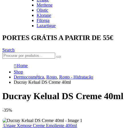
Meritene
Olistic
Klorane
Filorga
Lazartigue
PORTES GRÁTIS A PARTIR DE 55€
Search
Home
Shop
Dermocosmética
,
Rosto
,
Rosto - Hidratação
Ducray Kelual DS Creme 40ml
Ducray Kelual DS Creme 40ml
-35%
Uriage Xemose Creme Emoliente 400ml