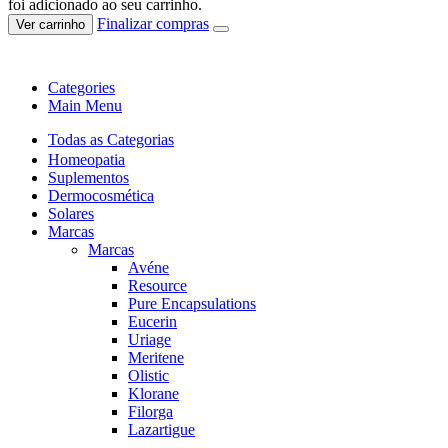
foi adicionado ao seu carrinho.
Finalizar compras
Ver carrinho
Categories
Main Menu
Todas as Categorias
Homeopatia
Suplementos
Dermocosmética
Solares
Marcas
Marcas
Avéne
Resource
Pure Encapsulations
Eucerin
Uriage
Meritene
Olistic
Klorane
Filorga
Lazartigue