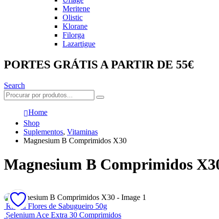
Meritene
Olistic
Klorane
Filorga
Lazartigue
PORTES GRÁTIS A PARTIR DE 55€
Search
Home
Shop
Suplementos
,
Vitaminas
Magnesium B Comprimidos X30
Magnesium B Comprimidos X3
Ricola Flores de Sabugueiro 50g
Selenium Ace Extra 30 Comprimidos