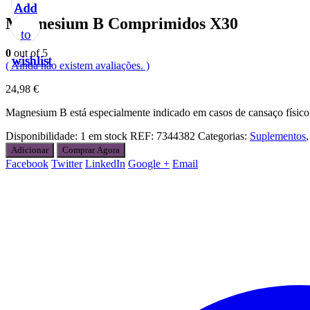
Add
Add
Add
Add
Add
Magnesium B Comprimidos X30
to
to
to
to
to
0
out of 5
wishlist
wishlist
wishlist
wishlist
wishlist
( Ainda não existem avaliações. )
24,98
€
Magnesium B está especialmente indicado em casos de cansaço físico 
Disponibilidade:
1 em stock
REF:
7344382
Categorias:
Suplementos
Adicionar
Comprar Agora
Facebook
Twitter
LinkedIn
Google +
Email