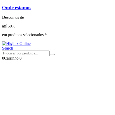
Onde estamos
Descontos de
até 50%
em produtos selecionados *
Search
0
Carrinho
0