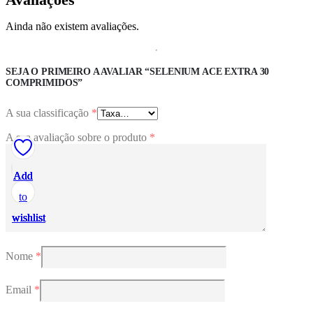
Ainda não existem avaliações.
SEJA O PRIMEIRO A AVALIAR “SELENIUM ACE EXTRA 30
COMPRIMIDOS”
A sua classificação
*
A sua avaliação sobre o produto
*
Add
Add
Add
Add
Add
to
to
to
to
to
wishlist
wishlist
wishlist
wishlist
wishlist
Nome
*
Email
*