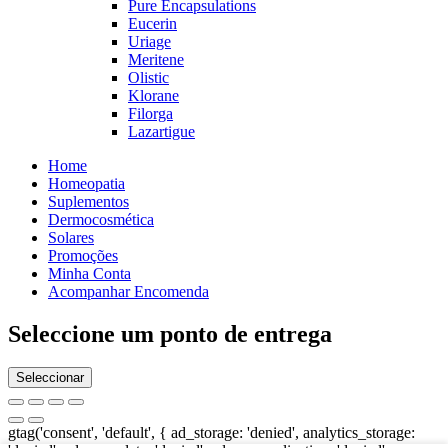
Pure Encapsulations
Eucerin
Uriage
Meritene
Olistic
Klorane
Filorga
Lazartigue
Home
Homeopatia
Suplementos
Dermocosmética
Solares
Promoções
Minha Conta
Acompanhar Encomenda
Seleccione um ponto de entrega
Seleccionar
gtag('consent', 'default', { ad_storage: 'denied', analytics_storage: