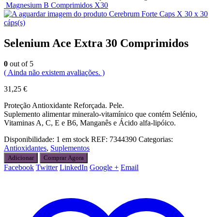
Magnesium B Comprimidos X30
Cerebrum Forte Caps X 30 x 30
cáps(s)
Selenium Ace Extra 30 Comprimidos
0
out of 5
( Ainda não existem avaliações. )
31,25
€
Proteção Antioxidante Reforçada. Pele.
Suplemento alimentar mineralo-vitamínico que contém Selénio,
Vitaminas A, C, E e B6, Manganês e Ácido alfa-lipóico.
Disponibilidade:
1 em stock
REF:
7344390
Categorias:
Antioxidantes
,
Suplementos
Adicionar
Comprar Agora
Facebook
Twitter
LinkedIn
Google +
Email