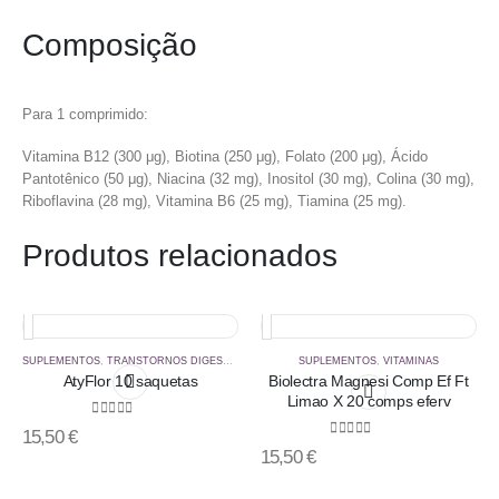
Composição
Para 1 comprimido:
Vitamina B12 (300 μg), Biotina (250 μg), Folato (200 μg), Ácido
Pantotênico (50 μg), Niacina (32 mg), Inositol (30 mg), Colina (30 mg),
Riboflavina (28 mg), Vitamina B6 (25 mg), Tiamina (25 mg).
Produtos relacionados
SUPLEMENTOS
,
TRANSTORNOS DIGESTIVOS
SUPLEMENTOS
,
VITAMINAS
AtyFlor 10 saquetas
Biolectra Magnesi Comp Ef Ft
Limao X 20 comps eferv
0
out of 5
15,50
€
0
out of 5
15,50
€