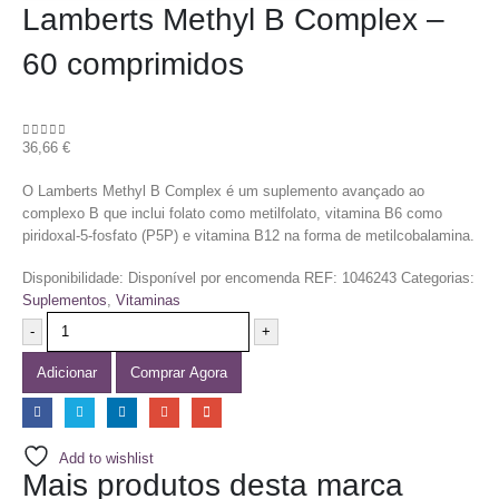
Lamberts Methyl B Complex –
60 comprimidos
36,66
€
0
out of 5
O Lamberts Methyl B Complex é um suplemento avançado ao
complexo B que inclui folato como metilfolato, vitamina B6 como
piridoxal-5-fosfato (P5P) e vitamina B12 na forma de metilcobalamina.
Disponibilidade:
Disponível por encomenda
REF:
1046243
Categorias:
Suplementos
,
Vitaminas
-
+
Adicionar
Comprar Agora
Add to wishlist
Mais produtos desta marca