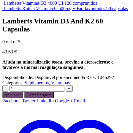
Lamberts Vitamina D3 4000 UI 120 comprimidos
Lamberts Rutina Vitamina C 500mg + Bioflavonóides 90 cápsulas
Lamberts Vitamin D3 And K2 60
Cápsulas
0
out of 5
43,63
€
Ajuda na mineralização óssea, previne a aterosclerose e
favorece a normal coagulação sanguínea.
Disponibilidade:
Disponível por encomenda
REF:
1046292
Categorias:
Suplementos
,
Vitaminas
-
+
Adicionar
Comprar Agora
Facebook
Twitter
LinkedIn
Google +
Email