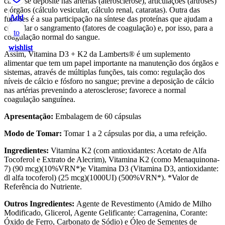
cálcio se deposite nas artérias (aterosclerose), articulações (artroses)
e órgãos (cálculo vesicular, cálculo renal, cataratas). Outra das
Add
Add
Add
Add
Add
funções é a sua participação na síntese das proteínas que ajudam a
controlar o sangramento (fatores de coagulação) e, por isso, para a
to
to
to
to
to
coagulação normal do sangue.
wishlist
wishlist
wishlist
wishlist
wishlist
Assim, Vitamina D3 + K2 da Lamberts® é um suplemento
alimentar que tem um papel importante na manutenção dos órgãos e
sistemas, através de múltiplas funções, tais como: regulação dos
níveis de cálcio e fósforo no sangue; previne a deposição de cálcio
nas artérias prevenindo a aterosclerose; favorece a normal
coagulação sanguínea.
Apresentação:
Embalagem de 60 cápsulas
Modo de Tomar:
Tomar 1 a 2 cápsulas por dia, a uma refeição.
Ingredientes:
Vitamina K2 (com antioxidantes: Acetato de Alfa
Tocoferol e Extrato de Alecrim), Vitamina K2 (como Menaquinona-
7) (90 mcg)(10%VRN*)e Vitamina D3 (Vitamina D3, antioxidante:
dl alfa tocoferol) (25 mcg)(1000UI) (500%VRN*). *Valor de
Referência do Nutriente.
Outros Ingredientes:
Agente de Revestimento (Amido de Milho
Modificado, Glicerol, Agente Gelificante: Carragenina, Corante:
Óxido de Ferro, Carbonato de Sódio) e Óleo de Sementes de