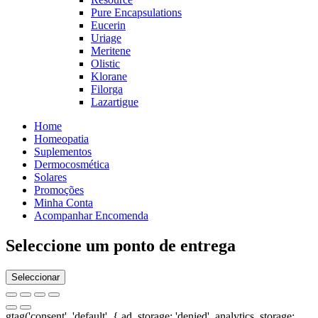
Pure Encapsulations
Eucerin
Uriage
Meritene
Olistic
Klorane
Filorga
Lazartigue
Home
Homeopatia
Suplementos
Dermocosmética
Solares
Promoções
Minha Conta
Acompanhar Encomenda
Seleccione um ponto de entrega
Seleccionar
gtag('consent', 'default', { ad_storage: 'denied', analytics_storage: