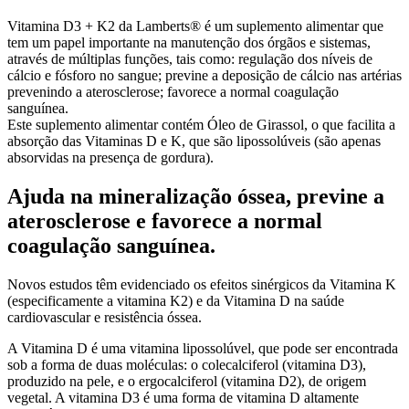
Vitamina D3 + K2 da Lamberts® é um suplemento alimentar que
tem um papel importante na manutenção dos órgãos e sistemas,
através de múltiplas funções, tais como: regulação dos níveis de
cálcio e fósforo no sangue; previne a deposição de cálcio nas artérias
prevenindo a aterosclerose; favorece a normal coagulação
sanguínea.
Este suplemento alimentar contém Óleo de Girassol, o que facilita a
absorção das Vitaminas D e K, que são lipossolúveis (são apenas
absorvidas na presença de gordura).
Ajuda na mineralização óssea, previne a
aterosclerose e favorece a normal
coagulação sanguínea.
Novos estudos têm evidenciado os efeitos sinérgicos da Vitamina K
(especificamente a vitamina K2) e da Vitamina D na saúde
cardiovascular e resistência óssea.
A Vitamina D é uma vitamina lipossolúvel, que pode ser encontrada
sob a forma de duas moléculas: o colecalciferol (vitamina D3),
produzido na pele, e o ergocalciferol (vitamina D2), de origem
vegetal. A vitamina D3 é uma forma de vitamina D altamente