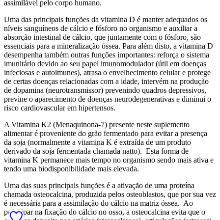
assimilável pelo corpo humano.
Uma das principais funções da vitamina D é manter adequados os
níveis sanguíneos de cálcio e fósforo no organismo e auxiliar a
absorção intestinal de cálcio, que juntamente com o fósforo, são
essenciais para a mineralização óssea. Para além disto, a vitamina D
desempenha também outras funções importantes: reforça o sistema
imunitário devido ao seu papel imunomodulador (útil em doenças
infeciosas e autoimunes), atrasa o envelhecimento celular e protege
de certas doenças relacionadas com a idade, intervém na produção
de dopamina (neurotransmissor) prevenindo quadros depressivos,
previne o aparecimento de doenças neurodegenerativas e diminui o
risco cardiovascular em hipertensos.
A Vitamina K2 (Menaquinona-7) presente neste suplemento
alimentar é proveniente do grão fermentado para evitar a presença
da soja (normalmente a vitamina K é extraída de um produto
derivado da soja fermentada chamada natto). Esta forma de
vitamina K permanece mais tempo no organismo sendo mais ativa e
tendo uma biodisponibilidade mais elevada.
Uma das suas principais funções é a ativação de uma proteína
chamada osteocalcina, produzida pelos osteoblastos, que por sua vez
é necessária para a assimilação do cálcio na matriz óssea. Ao
participar na fixação do cálcio no osso, a osteocalcina evita que o