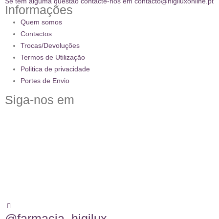
Se tem alguma questão contacte-nos em contacto@higiluxonline.pt
Informações
Quem somos
Contactos
Trocas/Devoluções
Termos de Utilização
Politica de privacidade
Portes de Envio
Siga-nos em
@farmacia_higilux