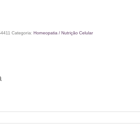
54411
Categoria:
Homeopatia / Nutrição Celular
a