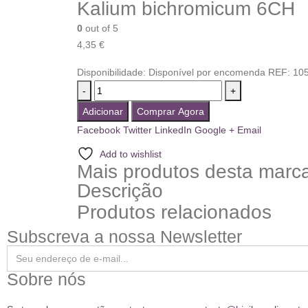
Kalium bichromicum 6CH
0
out of 5
4,35
€
Disponibilidade:
Disponível por encomenda
REF:
10
-
+
Adicionar
Comprar Agora
Facebook
Twitter
LinkedIn
Google +
Email
Add to wishlist
Mais produtos desta marc
Descrição
Produtos relacionados
Subscreva a nossa Newsletter
Sobre nós