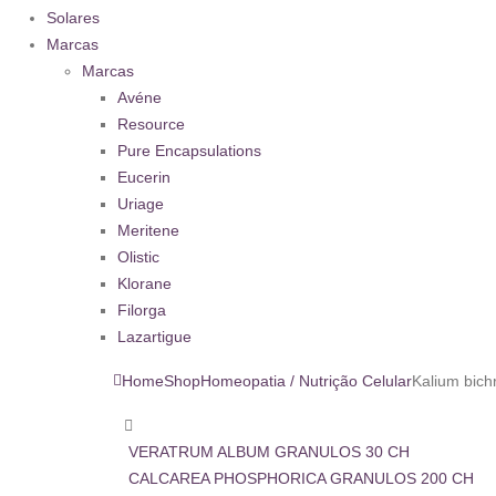
Solares
Marcas
Marcas
Avéne
Resource
Pure Encapsulations
Eucerin
Uriage
Meritene
Olistic
Klorane
Filorga
Lazartigue
Home
Shop
Homeopatia / Nutrição Celular
Kalium bic
VERATRUM ALBUM GRANULOS 30 CH
CALCAREA PHOSPHORICA GRANULOS 200 CH