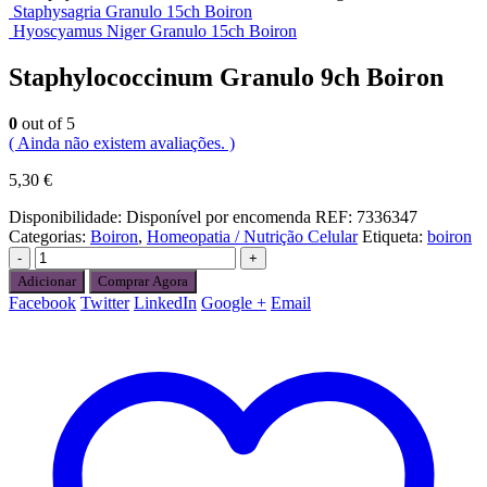
Staphysagria Granulo 15ch Boiron
Hyoscyamus Niger Granulo 15ch Boiron
Staphylococcinum Granulo 9ch Boiron
0
out of 5
( Ainda não existem avaliações. )
5,30
€
Disponibilidade:
Disponível por encomenda
REF:
7336347
Categorias:
Boiron
,
Homeopatia / Nutrição Celular
Etiqueta:
boiron
-
+
Adicionar
Comprar Agora
Facebook
Twitter
LinkedIn
Google +
Email