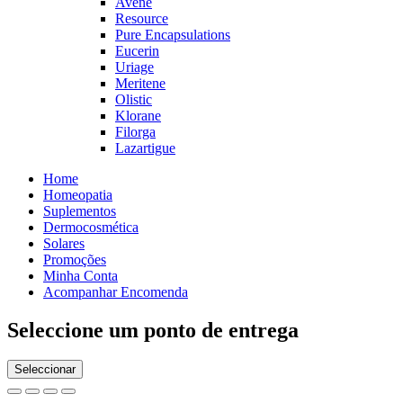
Avéne
Resource
Pure Encapsulations
Eucerin
Uriage
Meritene
Olistic
Klorane
Filorga
Lazartigue
Home
Homeopatia
Suplementos
Dermocosmética
Solares
Promoções
Minha Conta
Acompanhar Encomenda
Seleccione um ponto de entrega
Seleccionar