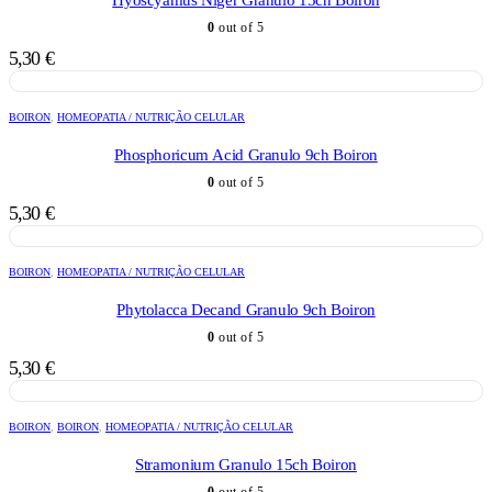
Hyoscyamus Niger Granulo 15ch Boiron
0
out of 5
5,30
€
BOIRON
,
HOMEOPATIA / NUTRIÇÃO CELULAR
Phosphoricum Acid Granulo 9ch Boiron
0
out of 5
5,30
€
BOIRON
,
HOMEOPATIA / NUTRIÇÃO CELULAR
Phytolacca Decand Granulo 9ch Boiron
0
out of 5
5,30
€
BOIRON
,
BOIRON
,
HOMEOPATIA / NUTRIÇÃO CELULAR
Stramonium Granulo 15ch Boiron