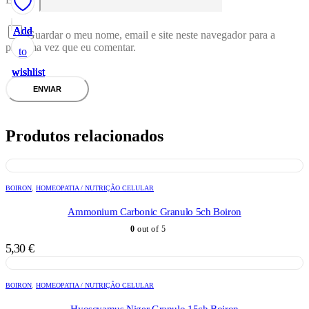
Add
Add
Add
Add
Add
Guardar o meu nome, email e site neste navegador para a
próxima vez que eu comentar.
to
to
to
to
to
wishlist
wishlist
wishlist
wishlist
wishlist
Produtos relacionados
BOIRON
,
HOMEOPATIA / NUTRIÇÃO CELULAR
Ammonium Carbonic Granulo 5ch Boiron
0
out of 5
5,30
€
BOIRON
,
HOMEOPATIA / NUTRIÇÃO CELULAR