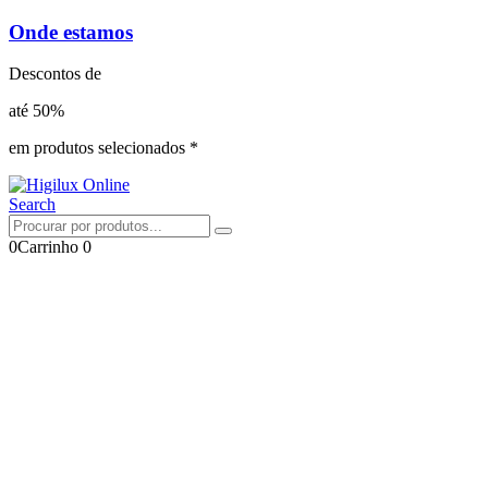
Onde estamos
Descontos de
até 50%
em produtos selecionados *
Search
0
Carrinho
0