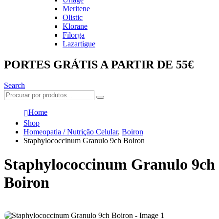
Meritene
Olistic
Klorane
Filorga
Lazartigue
PORTES GRÁTIS A PARTIR DE 55€
Search
Home
Shop
Homeopatia / Nutrição Celular
,
Boiron
Staphylococcinum Granulo 9ch Boiron
Staphylococcinum Granulo 9ch
Boiron