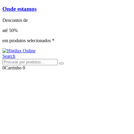
Onde estamos
Descontos de
até 50%
em produtos selecionados *
Search
0
Carrinho
0