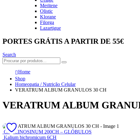
Meritene
Olistic
Klorane
Filorga
Lazartigue
PORTES GRÁTIS A PARTIR DE 55€
Search
Home
Shop
Homeopatia / Nutrição Celular
VERATRUM ALBUM GRANULOS 30 CH
VERATRUM ALBUM GRANUL
CARCINOSINUM 200CH – GLÓBULOS
Kalium bichromicum 6CH