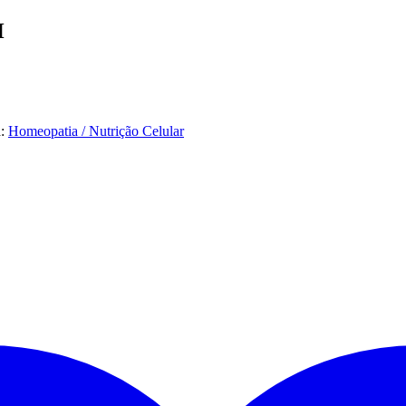
H
a:
Homeopatia / Nutrição Celular