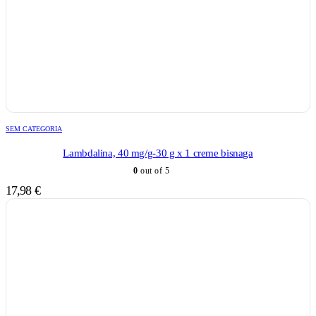
SEM CATEGORIA
Lambdalina, 40 mg/g-30 g x 1 creme bisnaga
0
out of 5
17,98
€