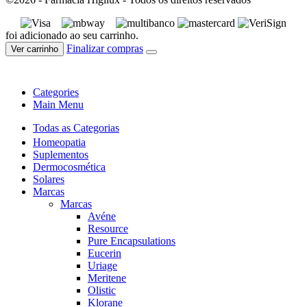
foi adicionado ao seu carrinho.
Finalizar compras
Ver carrinho
Categories
Main Menu
Todas as Categorias
Homeopatia
Suplementos
Dermocosmética
Solares
Marcas
Marcas
Avéne
Resource
Pure Encapsulations
Eucerin
Uriage
Meritene
Olistic
Klorane