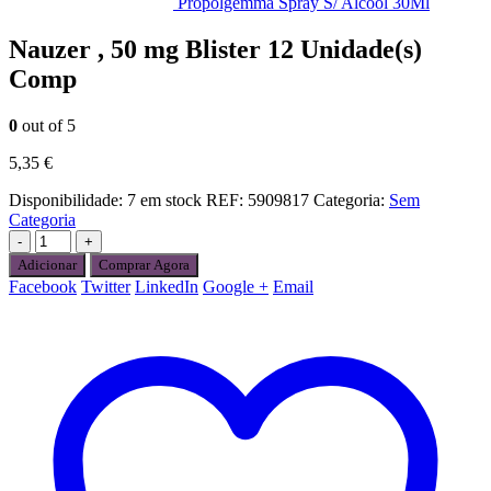
Propolgemma Spray S/ Alcool 30Ml
Nauzer , 50 mg Blister 12 Unidade(s)
Comp
0
out of 5
5,35
€
Disponibilidade:
7 em stock
REF:
5909817
Categoria:
Sem
Categoria
-
+
Adicionar
Comprar Agora
Facebook
Twitter
LinkedIn
Google +
Email