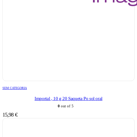
SEM CATEGORIA
Importal , 10 g 20 Saqueta Po sol oral
0
out of 5
15,98
€