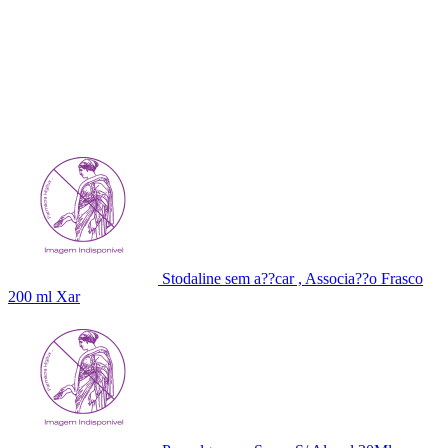
Stodaline sem a??car , Associa??o Frasco
200 ml Xar