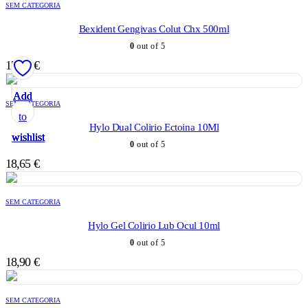
SEM CATEGORIA
Bexident Gengivas Colut Chx 500ml
0
out of 5
17,75
€
Add
Add
Add
Add
Add
SEM CATEGORIA
to
to
to
to
to
Hylo Dual Colirio Ectoina 10Ml
wishlist
wishlist
wishlist
wishlist
wishlist
0
out of 5
18,65
€
SEM CATEGORIA
Hylo Gel Colirio Lub Ocul 10ml
0
out of 5
18,90
€
SEM CATEGORIA