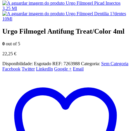
Urgo Filmogel Picad Insectos
3,25 Ml
Urgo Filmogel Dentilia 1?dentes
10Ml
Urgo Filmogel Antifung Treat/Color 4ml
0
out of 5
22,25
€
Disponibilidade:
Esgotado
REF:
7263988
Categoria:
Sem Categoria
Facebook
Twitter
LinkedIn
Google +
Email