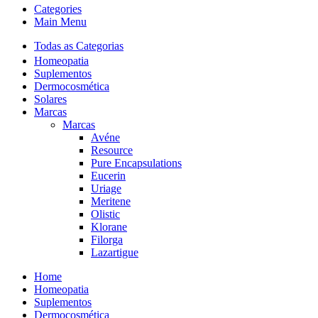
Categories
Main Menu
Todas as Categorias
Homeopatia
Suplementos
Dermocosmética
Solares
Marcas
Marcas
Avéne
Resource
Pure Encapsulations
Eucerin
Uriage
Meritene
Olistic
Klorane
Filorga
Lazartigue
Home
Homeopatia
Suplementos
Dermocosmética