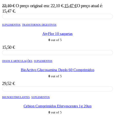
22,10
€
O preço original era: 22,10 €.
15,47
€
O preço atual é:
15,47 €.
SUPLEMENTOS
,
TRANSTORNOS DIGESTIVOS
AtyFlor 10 saquetas
0
out of 5
15,50
€
OSSOS E ARTICULAÇÕES
,
SUPLEMENTOS
BioActivo Glucosamina Duplo 60 Comprimidos
0
out of 5
29,52
€
IMUNOESTIMULANTES
,
SUPLEMENTOS
Cebion Comprimidos Efervescentes 1g 20un
0
out of 5