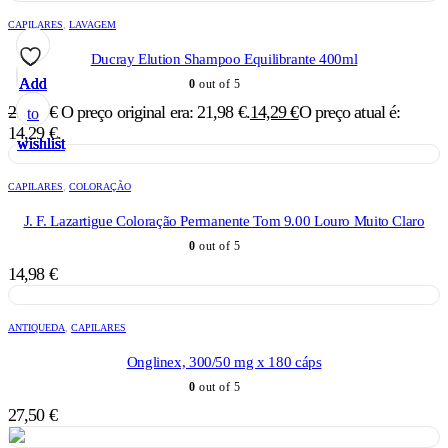
CAPILARES
,
LAVAGEM
Ducray Elution Shampoo Equilibrante 400ml
Add
Add
Add
Add
Add
0
out of 5
21,98
€
O preço original era: 21,98 €.
14,29
€
O preço atual é:
to
to
to
to
to
14,29 €.
wishlist
wishlist
wishlist
wishlist
wishlist
CAPILARES
,
COLORAÇÃO
J. F. Lazartigue Coloração Permanente Tom 9.00 Louro Muito Claro
0
out of 5
14,98
€
ANTIQUEDA
,
CAPILARES
Onglinex, 300/50 mg x 180 cáps
0
out of 5
27,50
€