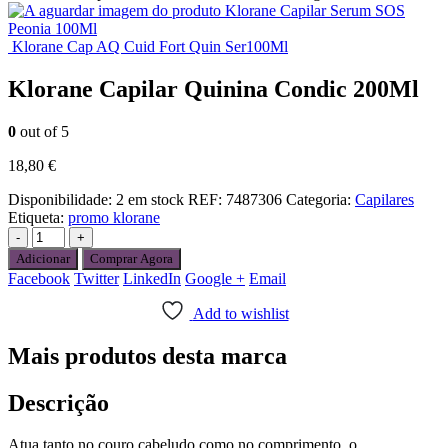
Klorane Capilar Serum SOS
Peonia 100Ml
Klorane Cap AQ Cuid Fort Quin Ser100Ml
Klorane Capilar Quinina Condic 200Ml
0
out of 5
18,80
€
Disponibilidade:
2 em stock
REF:
7487306
Categoria:
Capilares
Etiqueta:
promo klorane
-
+
Adicionar
Comprar Agora
Facebook
Twitter
LinkedIn
Google +
Email
Add to wishlist
Mais produtos desta marca
Descrição
Atua tanto no couro cabeludo como no comprimento, o