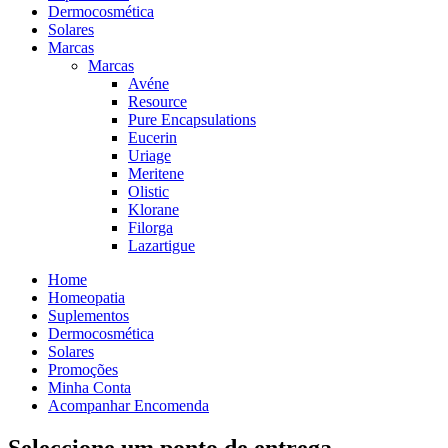
Dermocosmética
Solares
Marcas
Marcas
Avéne
Resource
Pure Encapsulations
Eucerin
Uriage
Meritene
Olistic
Klorane
Filorga
Lazartigue
Home
Homeopatia
Suplementos
Dermocosmética
Solares
Promoções
Minha Conta
Acompanhar Encomenda