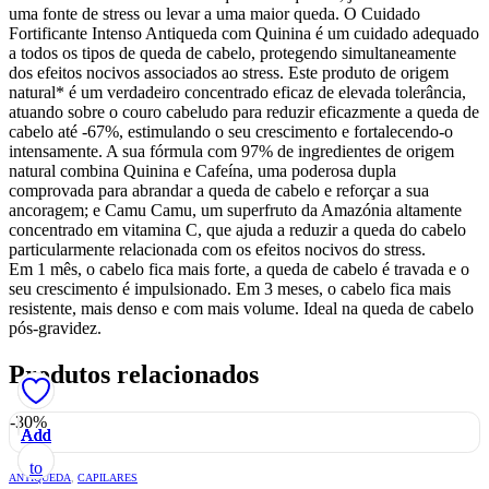
uma fonte de stress ou levar a uma maior queda. O Cuidado
Fortificante Intenso Antiqueda com Quinina é um cuidado adequado
a todos os tipos de queda de cabelo, protegendo simultaneamente
dos efeitos nocivos associados ao stress. Este produto de origem
natural* é um verdadeiro concentrado eficaz de elevada tolerância,
atuando sobre o couro cabeludo para reduzir eficazmente a queda de
cabelo até -67%, estimulando o seu crescimento e fortalecendo-o
intensamente. A sua fórmula com 97% de ingredientes de origem
natural combina Quinina e Cafeína, uma poderosa dupla
comprovada para abrandar a queda de cabelo e reforçar a sua
ancoragem; e Camu Camu, um superfruto da Amazónia altamente
concentrado em vitamina C, que ajuda a reduzir a queda do cabelo
particularmente relacionada com os efeitos nocivos do stress.
Em 1 mês, o cabelo fica mais forte, a queda de cabelo é travada e o
seu crescimento é impulsionado. Em 3 meses, o cabelo fica mais
resistente, mais denso e com mais volume. Ideal na queda de cabelo
pós-gravidez.
Produtos relacionados
-30%
Add
Add
Add
Add
Add
to
to
to
to
to
ANTIQUEDA
,
CAPILARES