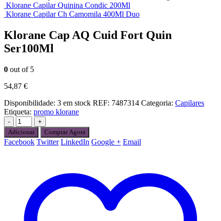
Klorane Capilar Quinina Condic 200Ml
Klorane Capilar Ch Camomila 400Ml Duo
Klorane Cap AQ Cuid Fort Quin
Ser100Ml
0
out of 5
54,87
€
Disponibilidade:
3 em stock
REF:
7487314
Categoria:
Capilares
Etiqueta:
promo klorane
-
+
Adicionar
Comprar Agora
Facebook
Twitter
LinkedIn
Google +
Email