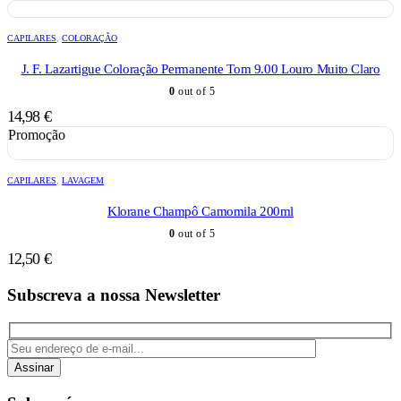
CAPILARES
,
COLORAÇÃO
J. F. Lazartigue Coloração Permanente Tom 9.00 Louro Muito Claro
0
out of 5
14,98
€
Promoção
CAPILARES
,
LAVAGEM
Klorane Champô Camomila 200ml
0
out of 5
12,50
€
Subscreva a nossa Newsletter
Assinar