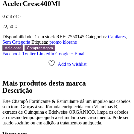
AcelerCresc400Ml
0
out of 5
22,50
€
Disponibilidade:
1 em stock
REF:
7550145
Categorias:
Capilares
,
Sem Categoria
Etiqueta:
promo klorane
Adicionar
Comprar Agora
Facebook
Twitter
LinkedIn
Google +
Email
Add to wishlist
Mais produtos desta marca
Descrição
Este Champô Fortificante & Estimulante dá um impulso aos cabelos
sem tom. Graças à sua fórmula enriquecida com Vitaminas B,
extratos de Quinquina e Edelweiss ORGÂNICO, limpa os cabelos
ao mesmo tempo que ajuda a estimular o seu crescimento. Pode ser
usado sozinho ou em adição a tratamentos antiqueda.