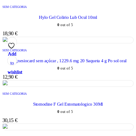
SEM CATEGORIA
Hylo Gel Colirio Lub Ocul 10ml
0
out of 5
18,90
€
SEM CATEGORIA
Add
Add
Add
Add
Add
Magnesiocard sem açúcar , 1229.6 mg 20 Saqueta 4 g Po sol oral
to
to
to
to
to
0
out of 5
wishlist
wishlist
wishlist
wishlist
wishlist
12,90
€
SEM CATEGORIA
Stomodine F Gel Estomatologico 30Ml
0
out of 5
30,15
€