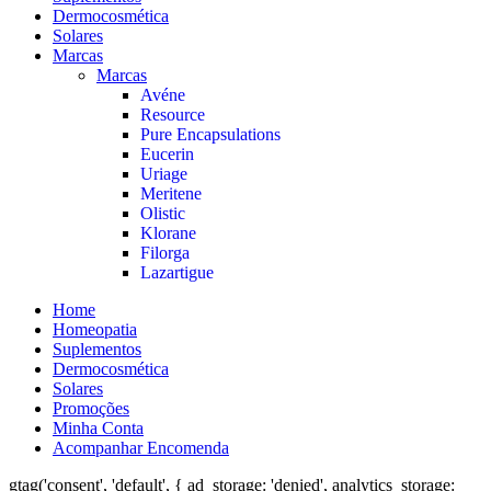
Dermocosmética
Solares
Marcas
Marcas
Avéne
Resource
Pure Encapsulations
Eucerin
Uriage
Meritene
Olistic
Klorane
Filorga
Lazartigue
Home
Homeopatia
Suplementos
Dermocosmética
Solares
Promoções
Minha Conta
Acompanhar Encomenda
gtag('consent', 'default', { ad_storage: 'denied', analytics_storage: